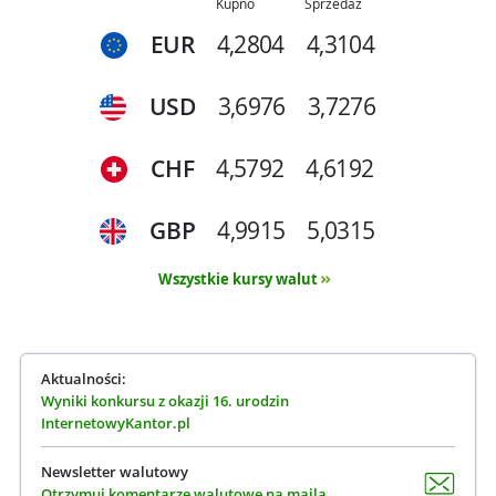
Kupno
Sprzedaż
EUR
4,2804
4,3104
USD
3,6976
3,7276
CHF
4,5792
4,6192
GBP
4,9915
5,0315
Wszystkie kursy walut
Aktualności:
Wyniki konkursu z okazji 16. urodzin
InternetowyKantor.pl
Newsletter walutowy
Otrzymuj komentarze walutowe na maila