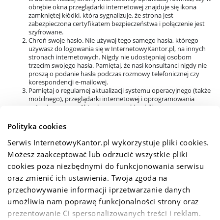
obrębie okna przeglądarki internetowej znajduje się ikona
zamkniętej kłódki, która sygnalizuje, że strona jest
zabezpieczona certyfikatem bezpieczeństwa i połączenie jest
szyfrowane.
Chroń swoje hasło. Nie używaj tego samego hasła, którego
używasz do logowania się w InternetowyKantor.pl, na innych
stronach internetowych. Nigdy nie udostępniaj osobom
trzecim swojego hasła. Pamiętaj, że nasi konsultanci nigdy nie
proszą o podanie hasła podczas rozmowy telefonicznej czy
korespondencji e-mailowej.
Pamiętaj o regularnej aktualizacji systemu operacyjnego (także
mobilnego), przeglądarki internetowej i oprogramowania
antywirusowego. Aktualne poprawki publikowane są na
stronach producentów programów i stanowią skuteczne
zabezpieczenie przed zagrożeniami w sieci.
Polityka cookies
Jeśli coś wzbudza Twoje podejrzenia, skontaktuj się bezzwłocznie z
Serwis InternetowyKantor.pl wykorzystuje pliki cookies. 
naszym
Biurem Obsługi Klienta
.
Możesz zaakceptować lub odrzucić wszystkie pliki 
cookies poza niezbędnymi do funkcjonowania serwisu 
oraz zmienić ich ustawienia. Twoja zgoda na 
przechowywanie informacji iprzetwarzanie danych 
Regulaminy
umożliwia nam poprawę funkcjonalności strony oraz 
prezentowanie Ci spersonalizowanych treści i reklam. 
Polityka prywatności i cookies