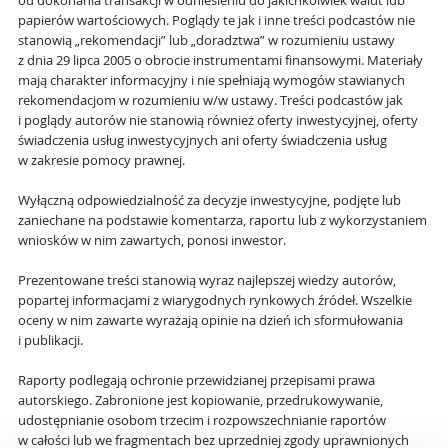
od dokonania transakcji w odniesieniu do jakichkolwiek walut lub
papierów wartościowych. Poglądy te jak i inne treści podcastów nie
stanowią „rekomendacji” lub „doradztwa” w rozumieniu ustawy
z dnia 29 lipca 2005 o obrocie instrumentami finansowymi. Materiały
mają charakter informacyjny i nie spełniają wymogów stawianych
rekomendacjom w rozumieniu w/w ustawy. Treści podcastów jak
i poglądy autorów nie stanowią również oferty inwestycyjnej, oferty
świadczenia usług inwestycyjnych ani oferty świadczenia usług
w zakresie pomocy prawnej.
Wyłączną odpowiedzialność za decyzje inwestycyjne, podjęte lub
zaniechane na podstawie komentarza, raportu lub z wykorzystaniem
wniosków w nim zawartych, ponosi inwestor.
Prezentowane treści stanowią wyraz najlepszej wiedzy autorów,
popartej informacjami z wiarygodnych rynkowych źródeł. Wszelkie
oceny w nim zawarte wyrażają opinie na dzień ich sformułowania
i publikacji.
Raporty podlegają ochronie przewidzianej przepisami prawa
autorskiego. Zabronione jest kopiowanie, przedrukowywanie,
udostępnianie osobom trzecim i rozpowszechnianie raportów
w całości lub we fragmentach bez uprzedniej zgody uprawnionych