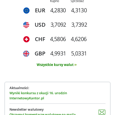
Kupno
Sprzedaż
EUR
4,2830
4,3130
USD
3,7092
3,7392
CHF
4,5806
4,6206
GBP
4,9931
5,0331
Wszystkie kursy walut
Aktualności:
Wyniki konkursu z okazji 16. urodzin
InternetowyKantor.pl
Newsletter walutowy
Otrzymuj komentarze walutowe na maila