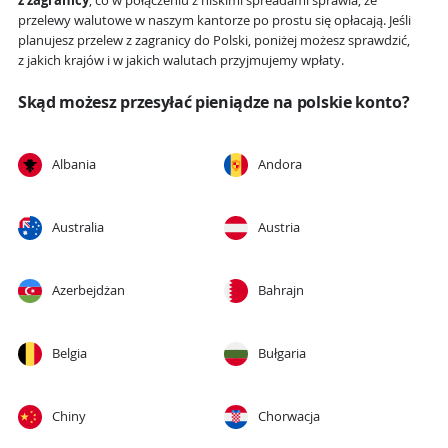
z zagranicy
, co w połączeniu z niskimi spreadami sprawia, że
przelewy walutowe w naszym kantorze po prostu się opłacają. Jeśli
planujesz przelew z zagranicy do Polski, poniżej możesz sprawdzić,
z jakich krajów i w jakich walutach przyjmujemy wpłaty.
Skąd możesz przesyłać pieniądze na polskie konto?
Albania
Andora
Australia
Austria
Azerbejdżan
Bahrajn
Belgia
Bułgaria
Chiny
Chorwacja