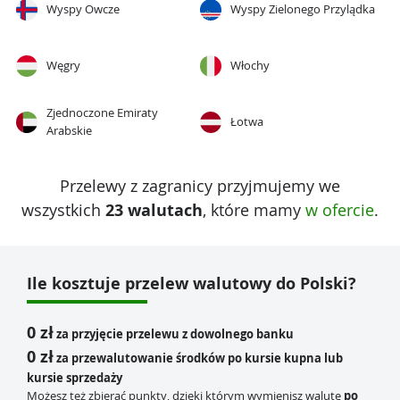
Wyspy Owcze
Wyspy Zielonego Przylądka
Węgry
Włochy
Zjednoczone Emiraty
Łotwa
Arabskie
Przelewy z zagranicy przyjmujemy we
wszystkich
23 walutach
, które mamy
w ofercie
.
Ile kosztuje przelew walutowy do Polski?
0 zł
za przyjęcie przelewu z dowolnego banku
0 zł
za przewalutowanie środków po kursie kupna lub
kursie sprzedaży
Możesz też zbierać punkty, dzięki którym wymienisz walutę
po