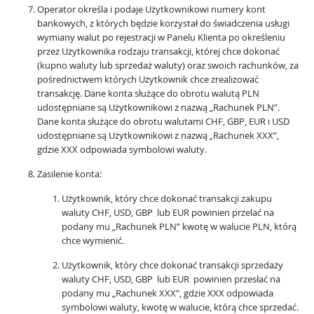
Operator określa i podaje Użytkownikowi numery kont
bankowych, z których będzie korzystał do świadczenia usługi
wymiany walut po rejestracji w Panelu Klienta po określeniu
przez Użytkownika rodzaju transakcji, której chce dokonać
(kupno waluty lub sprzedaż waluty) oraz swoich rachunków, za
pośrednictwem których Użytkownik chce zrealizować
transakcję. Dane konta służące do obrotu walutą PLN
udostępniane są Użytkownikowi z nazwą „Rachunek PLN”.
Dane konta służące do obrotu walutami CHF, GBP, EUR i USD
udostępniane są Użytkownikowi z nazwą „Rachunek XXX”,
gdzie XXX odpowiada symbolowi waluty.
Zasilenie konta:
Użytkownik, który chce dokonać transakcji zakupu
waluty CHF, USD, GBP lub EUR powinien przelać na
podany mu „Rachunek PLN” kwotę w walucie PLN, którą
chce wymienić.
Użytkownik, który chce dokonać transakcji sprzedaży
waluty CHF, USD, GBP lub EUR powinien przesłać na
podany mu „Rachunek XXX”, gdzie XXX odpowiada
symbolowi waluty, kwotę w walucie, którą chce sprzedać.