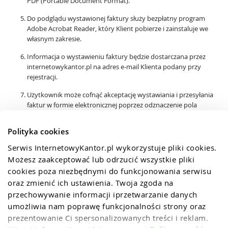
PDF (Portable Document Format).
Do podglądu wystawionej faktury służy bezpłatny program
Adobe Acrobat Reader, który Klient pobierze i zainstaluje we
własnym zakresie.
Informacja o wystawieniu faktury będzie dostarczana przez
internetowykantor.pl na adres e-mail Klienta podany przy
rejestracji.
Użytkownik może cofnąć akceptację wystawiania i przesyłania
faktur w formie elektronicznej poprzez odznaczenie pola
"Akceptuję otrzymywanie dowodów kupna i sprzedaży walut
drogą elektroniczną" w ustawieniach swojego Konta.
Polityka cookies
Serwis InternetowyKantor.pl wykorzystuje pliki cookies. 
Możesz zaakceptować lub odrzucić wszystkie pliki 
cookies poza niezbędnymi do funkcjonowania serwisu 
oraz zmienić ich ustawienia. Twoja zgoda na 
przechowywanie informacji iprzetwarzanie danych 
umożliwia nam poprawę funkcjonalności strony oraz 
prezentowanie Ci spersonalizowanych treści i reklam. 