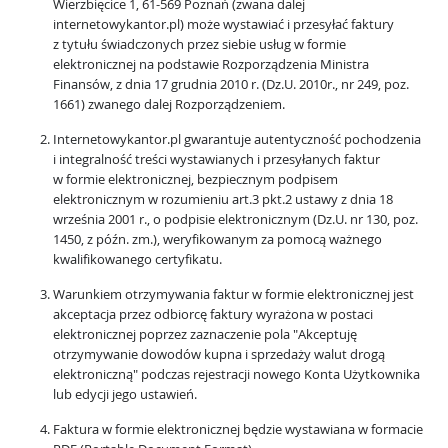
Wierzbięcice 1, 61-569 Poznań (zwana dalej
internetowykantor.pl) może wystawiać i przesyłać faktury
z tytułu świadczonych przez siebie usług w formie
elektronicznej na podstawie Rozporządzenia Ministra
Finansów, z dnia 17 grudnia 2010 r. (Dz.U. 2010r., nr 249, poz.
1661) zwanego dalej Rozporządzeniem.
Internetowykantor.pl gwarantuje autentyczność pochodzenia
i integralność treści wystawianych i przesyłanych faktur
w formie elektronicznej, bezpiecznym podpisem
elektronicznym w rozumieniu art.3 pkt.2 ustawy z dnia 18
września 2001 r., o podpisie elektronicznym (Dz.U. nr 130, poz.
1450, z późn. zm.), weryfikowanym za pomocą ważnego
kwalifikowanego certyfikatu.
Warunkiem otrzymywania faktur w formie elektronicznej jest
akceptacja przez odbiorcę faktury wyrażona w postaci
elektronicznej poprzez zaznaczenie pola "Akceptuję
otrzymywanie dowodów kupna i sprzedaży walut drogą
elektroniczną" podczas rejestracji nowego Konta Użytkownika
lub edycji jego ustawień.
Faktura w formie elektronicznej będzie wystawiana w formacie