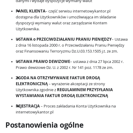
danymi i wydaje dyspozycje wymiany walut
PANEL KLIENTA
– część serwisu internetowykantor.pl
dostępna dla Użytkowników i umożliwiająca im składanie
dyspozycji wymiany walut oraz zarządzanie Kontem
Użytkownika.
USTAWA o PRZECIWDZIAŁANIU PRANIU PIENIĘDZY
– Ustawa
z dnia 16 listopada 2000 r. o Przeciwdziałaniu Praniu Pieniędzy
oraz Finansowaniu Terroryzmu Dz.U.03.153.1505 j.t. ze zm.
USTAWA PRAWO DEWIZOWE
– ustawa z dnia 27 lipca 2002 r.
Prawo dewizowe Dz. U. z 2002 r. Nr 141 poz. 1178 ze zm.
ZGODA NA OTRZYMYWANIE FAKTUR DROGĄ
ELEKTRONICZNĄ
– wyrażenie akceptacji ze strony
Użytkownika zgodnie z
REGULAMINEM PRZYSYŁANIA
WYSTAWIANIA FAKTUR DROGĄ ELEKTRONICZNĄ
REJESTRACJA
– Proces zakładania Konta Użytkownika na
internetowykantor.pl
Postanowienia ogólne