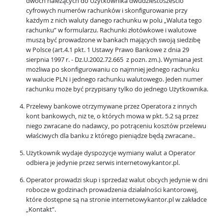
dwóch należących do Użytkownika dwudziestosześcio
cyfrowych numerów rachunków i skonfigurowanie przy
każdym z nich waluty danego rachunku w polu „Waluta tego
rachunku” w formularzu. Rachunki złotówkowe i walutowe
muszą być prowadzone w bankach mających swoją siedzibę
w Polsce (art.4.1 pkt. 1 Ustawy Prawo Bankowe z dnia 29
sierpnia 1997 r. - Dz.U.2002.72.665 z pozn. zm.). Wymiana jest
możliwa po skonfigurowaniu co najmniej jednego rachunku
w walucie PLN i jednego rachunku walutowego. Jeden numer
rachunku może być przypisany tylko do jednego Użytkownika.
Przelewy bankowe otrzymywane przez Operatora z innych
kont bankowych, niż te, o których mowa w pkt. 5.2 są przez
niego zwracane do nadawcy, po potrąceniu kosztów przelewu
właściwych dla banku z którego pieniądze będą zwracane..
Użytkownik wydaje dyspozycje wymiany walut a Operator
odbiera je jedynie przez serwis internetowykantor.pl.
Operator prowadzi skup i sprzedaż walut obcych jedynie w dni
robocze w godzinach prowadzenia działalności kantorowej,
które dostępne są na stronie internetowykantor.pl w zakładce
„Kontakt”.