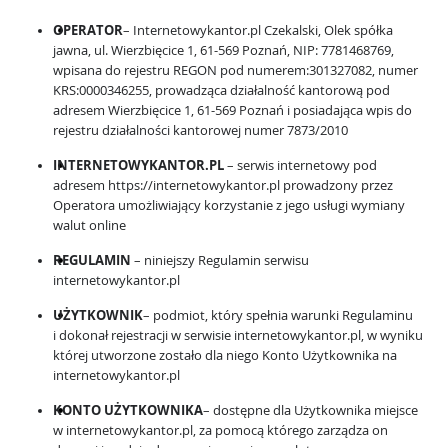
OPERATOR
– Internetowykantor.pl Czekalski, Olek spółka
jawna, ul. Wierzbięcice 1, 61-569 Poznań, NIP: 7781468769,
wpisana do rejestru REGON pod numerem:301327082, numer
KRS:0000346255, prowadząca działalność kantorową pod
adresem Wierzbięcice 1, 61-569 Poznań i posiadająca wpis do
rejestru działalności kantorowej numer 7873/2010
INTERNETOWYKANTOR.PL
– serwis internetowy pod
adresem https://internetowykantor.pl prowadzony przez
Operatora umożliwiający korzystanie z jego usługi wymiany
walut online
REGULAMIN
– niniejszy Regulamin serwisu
internetowykantor.pl
UŻYTKOWNIK
– podmiot, który spełnia warunki Regulaminu
i dokonał rejestracji w serwisie internetowykantor.pl, w wyniku
której utworzone zostało dla niego Konto Użytkownika na
internetowykantor.pl
KONTO UŻYTKOWNIKA
– dostępne dla Użytkownika miejsce
w internetowykantor.pl, za pomocą którego zarządza on