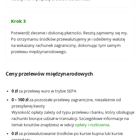
Krok 3
Potwierdź zlecenie i dokonaj płatności. Resztą zajmiemy się my.
Po otrzymaniu środków przewalutujemy je i odeślemy walutę
na wskazany rachunek zagraniczny, dokonując tym samym
przelewu międzynarodowego.
Ceny przelewów międzynarodowych
0 zł
za przelewy euro w trybie SEPA
0 – 100 zł
za pozostałe przelewy zagraniczne, niezależnie od
przesyłanej kwoty
Wysokość opłaty zależy od typu przelewu i banku, który obsługuje
rachunki biorące udział w transakcji. Szczegółowe informacje na
temat kosztów znajdziesz w sekcji
opłaty i rozliczenia
.
0 zł
za przewalutowanie środków po kursie kupna lub kursie
sprzedaży