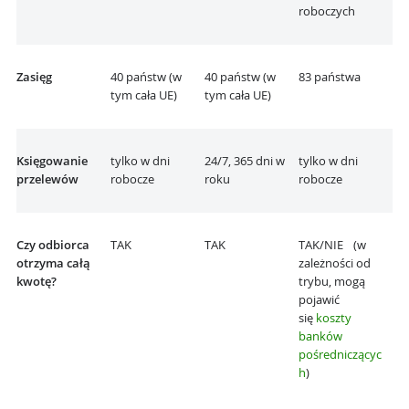
roboczych
Zasięg
40 państw (w
40 państw (w
83 państwa
tym cała UE)
tym cała UE)
Księgowanie
tylko w dni
24/7, 365 dni w
tylko w dni
przelewów
robocze
roku
robocze
Czy odbiorca
TAK
TAK
TAK/NIE (w
otrzyma całą
zależności od
kwotę?
trybu, mogą
pojawić
się
koszty
banków
pośredniczącyc
h
)