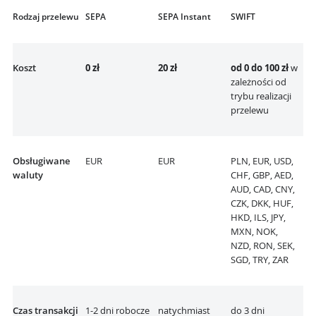
Rodzaj przelewu
SEPA
SEPA Instant
SWIFT
Koszt
0 zł
20 zł
od 0 do 100 zł
w
zależności od
trybu realizacji
przelewu
Obsługiwane
EUR
EUR
PLN, EUR, USD,
waluty
CHF, GBP, AED,
AUD, CAD, CNY,
CZK, DKK, HUF,
HKD, ILS, JPY,
MXN, NOK,
NZD, RON, SEK,
SGD, TRY, ZAR
Czas transakcji
1-2 dni robocze
natychmiast
do 3 dni