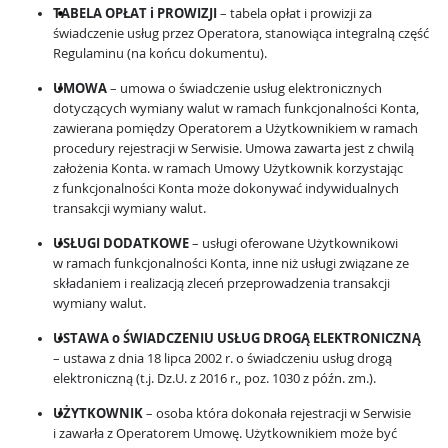
TABELA OPŁAT i PROWIZJI
– tabela opłat i prowizji za
świadczenie usług przez Operatora, stanowiąca integralną część
Regulaminu (na końcu dokumentu).
UMOWA
– umowa o świadczenie usług elektronicznych
dotyczących wymiany walut w ramach funkcjonalności Konta,
zawierana pomiędzy Operatorem a Użytkownikiem w ramach
procedury rejestracji w Serwisie. Umowa zawarta jest z chwilą
założenia Konta. w ramach Umowy Użytkownik korzystając
z funkcjonalności Konta może dokonywać indywidualnych
transakcji wymiany walut.
USŁUGI DODATKOWE
– usługi oferowane Użytkownikowi
w ramach funkcjonalności Konta, inne niż usługi związane ze
składaniem i realizacją zleceń przeprowadzenia transakcji
wymiany walut.
USTAWA o ŚWIADCZENIU USŁUG DROGĄ ELEKTRONICZNĄ
– ustawa z dnia 18 lipca 2002 r. o świadczeniu usług drogą
elektroniczną (t.j. Dz.U. z 2016 r., poz. 1030 z późn. zm.).
UŻYTKOWNIK
– osoba która dokonała rejestracji w Serwisie
i zawarła z Operatorem Umowę. Użytkownikiem może być