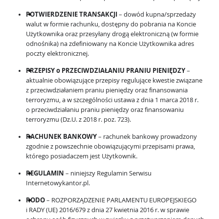
POTWIERDZENIE TRANSAKCJI
– dowód kupna/sprzedaży
walut w formie rachunku, dostępny do pobrania na Koncie
Użytkownika oraz przesyłany drogą elektroniczną (w formie
odnośnika) na zdefiniowany na Koncie Użytkownika adres
poczty elektronicznej.
PRZEPISY o PRZECIWDZIAŁANIU PRANIU PIENIĘDZY
–
aktualnie obowiązujące przepisy regulujące kwestie związane
z przeciwdziałaniem praniu pieniędzy oraz finansowania
terroryzmu, a w szczególności ustawa z dnia 1 marca 2018 r.
o przeciwdziałaniu praniu pieniędzy oraz finansowaniu
terroryzmu (Dz.U. z 2018 r. poz. 723).
RACHUNEK BANKOWY
– rachunek bankowy prowadzony
zgodnie z powszechnie obowiązującymi przepisami prawa,
którego posiadaczem jest Użytkownik.
REGULAMIN
– niniejszy Regulamin Serwisu
Internetowykantor.pl.
RODO
– ROZPORZĄDZENIE PARLAMENTU EUROPEJSKIEGO
i RADY (UE) 2016/679 z dnia 27 kwietnia 2016 r. w sprawie