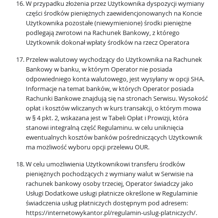
W przypadku złożenia przez Użytkownika dyspozycji wymiany
części środków pieniężnych zaewidencjonowanych na Koncie
Użytkownika pozostałe (niewymienione) środki pieniężne
podlegają zwrotowi na Rachunek Bankowy, z którego
Użytkownik dokonał wpłaty środków na rzecz Operatora
Przelew walutowy wychodzący do Użytkownika na Rachunek
Bankowy w banku, w którym Operator nie posiada
odpowiedniego konta walutowego, jest wysyłany w opcji SHA.
Informacje na temat banków, w których Operator posiada
Rachunki Bankowe znajdują się na stronach Serwisu. Wysokość
opłat i kosztów wliczanych w kurs transakcji, o którym mowa
w § 4 pkt. 2, wskazana jest w Tabeli Opłat i Prowizji, która
stanowi integralną część Regulaminu. w celu uniknięcia
ewentualnych kosztów banków pośredniczących Użytkownik
ma możliwość wyboru opcji przelewu OUR.
W celu umożliwienia Użytkownikowi transferu środków
pieniężnych pochodzących z wymiany walut w Serwisie na
rachunek bankowy osoby trzeciej, Operator świadczy jako
Usługi Dodatkowe usługi płatnicze określone w Regulaminie
świadczenia usług płatniczych dostępnym pod adresem:
https://internetowykantor.pl/regulamin-uslug-platniczych/.