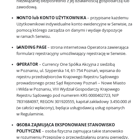
niezwiązanej bezpośrednio z jej działalnością gospodarczą lub
zawodową.
KONTO lub KONTO UŻYTKOWNIKA
– przypisane każdemu
Użytkownikowi indywidualne konto ewidencyjne w Serwisie, za
pomocą którego zarządza on danymi i wydaje dyspozycje
w ramach Serwisu.
LANDING PAGE
– strona internetowa Operatora zawierająca
formularz rejestracyjny umożliwiający rejestrację w Serwisie.
OPERATOR
– Currency One Spółka Akcyjna z siedzibą
w Poznaniu, ul. Szyperska 14, 61-754 Poznań, wpisana do
rejestru przedsiębiorców Krajowego Rejestru Sądowego
prowadzonego przez Sąd Rejonowy Poznań – Nowe Miasto
i Wilda w Poznaniu, VIII Wydział Gospodarczy Krajowego
Rejestru Sądowego pod numerem KRS 0000402723, NIP
7831684097, REGON 301920555, kapitał zakładowy 3.450.000 zł
(w całości wpłacony), będąca usługodawcą usług opisanych
w Regulaminie.
OSOBA ZAJMUJĄCA EKSPONOWANE STANOWISKO
POLITYCZNE
– osoba fizyczna zajmująca takie stanowisko
w rozumieniu Przepisów o przeciwdziałaniu praniu pieniędzy.