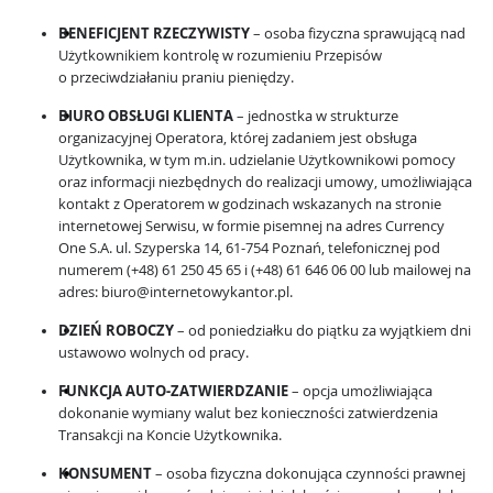
BENEFICJENT RZECZYWISTY
– osoba fizyczna sprawującą nad
Użytkownikiem kontrolę w rozumieniu Przepisów
o przeciwdziałaniu praniu pieniędzy.
BIURO OBSŁUGI KLIENTA
– jednostka w strukturze
organizacyjnej Operatora, której zadaniem jest obsługa
Użytkownika, w tym m.in. udzielanie Użytkownikowi pomocy
oraz informacji niezbędnych do realizacji umowy, umożliwiająca
kontakt z Operatorem w godzinach wskazanych na stronie
internetowej Serwisu, w formie pisemnej na adres Currency
One S.A. ul. Szyperska 14, 61-754 Poznań, telefonicznej pod
numerem (+48) 61 250 45 65 i (+48) 61 646 06 00 lub mailowej na
adres: biuro@internetowykantor.pl.
DZIEŃ ROBOCZY
– od poniedziałku do piątku za wyjątkiem dni
ustawowo wolnych od pracy.
FUNKCJA AUTO-ZATWIERDZANIE
– opcja umożliwiająca
dokonanie wymiany walut bez konieczności zatwierdzenia
Transakcji na Koncie Użytkownika.
KONSUMENT
– osoba fizyczna dokonująca czynności prawnej