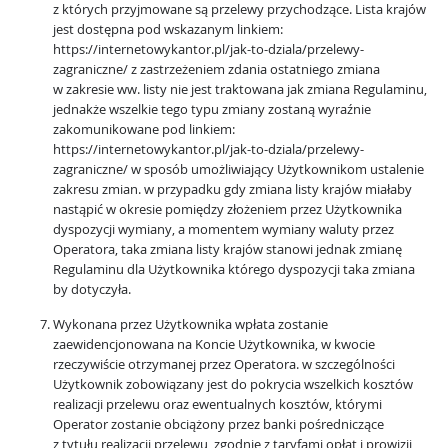
z których przyjmowane są przelewy przychodzące. Lista krajów
jest dostępna pod wskazanym linkiem:
https://internetowykantor.pl/jak-to-dziala/przelewy-
zagraniczne/ z zastrzeżeniem zdania ostatniego zmiana
w zakresie ww. listy nie jest traktowana jak zmiana Regulaminu,
jednakże wszelkie tego typu zmiany zostaną wyraźnie
zakomunikowane pod linkiem:
https://internetowykantor.pl/jak-to-dziala/przelewy-
zagraniczne/ w sposób umożliwiający Użytkownikom ustalenie
zakresu zmian. w przypadku gdy zmiana listy krajów miałaby
nastąpić w okresie pomiędzy złożeniem przez Użytkownika
dyspozycji wymiany, a momentem wymiany waluty przez
Operatora, taka zmiana listy krajów stanowi jednak zmianę
Regulaminu dla Użytkownika którego dyspozycji taka zmiana
by dotyczyła.
Wykonana przez Użytkownika wpłata zostanie
zaewidencjonowana na Koncie Użytkownika, w kwocie
rzeczywiście otrzymanej przez Operatora. w szczególności
Użytkownik zobowiązany jest do pokrycia wszelkich kosztów
realizacji przelewu oraz ewentualnych kosztów, którymi
Operator zostanie obciążony przez banki pośredniczące
z tytułu realizacji przelewu, zgodnie z taryfami opłat i prowizji