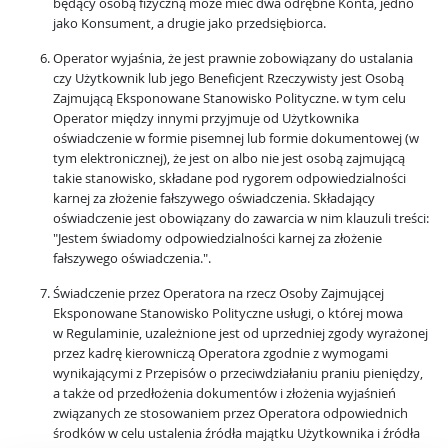
będący osobą fizyczną może mieć dwa odrębne Konta, jedno
jako Konsument, a drugie jako przedsiębiorca.
Operator wyjaśnia, że jest prawnie zobowiązany do ustalania
czy Użytkownik lub jego Beneficjent Rzeczywisty jest Osobą
Zajmującą Eksponowane Stanowisko Polityczne. w tym celu
Operator między innymi przyjmuje od Użytkownika
oświadczenie w formie pisemnej lub formie dokumentowej (w
tym elektronicznej), że jest on albo nie jest osobą zajmującą
takie stanowisko, składane pod rygorem odpowiedzialności
karnej za złożenie fałszywego oświadczenia. Składający
oświadczenie jest obowiązany do zawarcia w nim klauzuli treści:
"Jestem świadomy odpowiedzialności karnej za złożenie
fałszywego oświadczenia.".
Świadczenie przez Operatora na rzecz Osoby Zajmującej
Eksponowane Stanowisko Polityczne usługi, o której mowa
w Regulaminie, uzależnione jest od uprzedniej zgody wyrażonej
przez kadrę kierowniczą Operatora zgodnie z wymogami
wynikającymi z Przepisów o przeciwdziałaniu praniu pieniędzy,
a także od przedłożenia dokumentów i złożenia wyjaśnień
związanych ze stosowaniem przez Operatora odpowiednich
środków w celu ustalenia źródła majątku Użytkownika i źródła