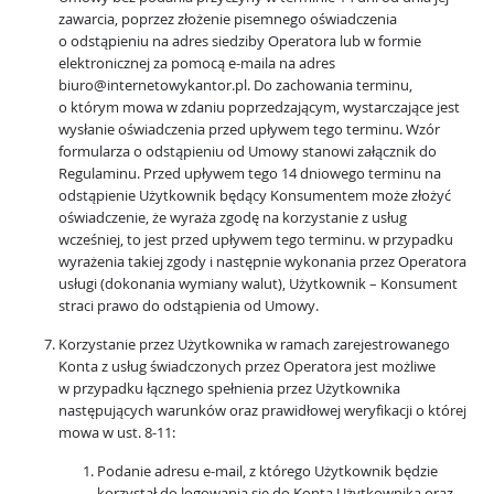
zawarcia, poprzez złożenie pisemnego oświadczenia
o odstąpieniu na adres siedziby Operatora lub w formie
elektronicznej za pomocą e-maila na adres
biuro@internetowykantor.pl. Do zachowania terminu,
o którym mowa w zdaniu poprzedzającym, wystarczające jest
wysłanie oświadczenia przed upływem tego terminu. Wzór
formularza o odstąpieniu od Umowy stanowi załącznik do
Regulaminu. Przed upływem tego 14 dniowego terminu na
odstąpienie Użytkownik będący Konsumentem może złożyć
oświadczenie, że wyraża zgodę na korzystanie z usług
wcześniej, to jest przed upływem tego terminu. w przypadku
wyrażenia takiej zgody i następnie wykonania przez Operatora
usługi (dokonania wymiany walut), Użytkownik – Konsument
straci prawo do odstąpienia od Umowy.
Korzystanie przez Użytkownika w ramach zarejestrowanego
Konta z usług świadczonych przez Operatora jest możliwe
w przypadku łącznego spełnienia przez Użytkownika
następujących warunków oraz prawidłowej weryfikacji o której
mowa w ust. 8-11:
Podanie adresu e-mail, z którego Użytkownik będzie
korzystał do logowania się do Konta Użytkownika oraz