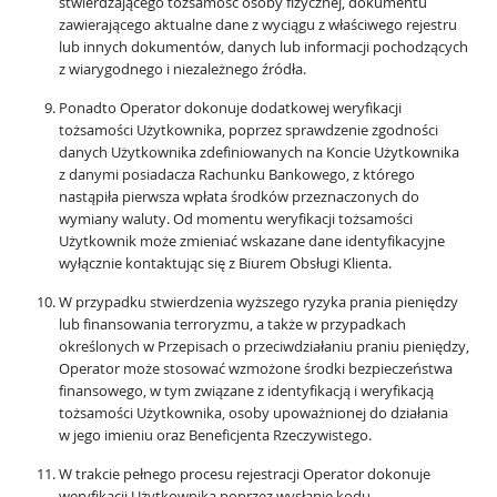
stwierdzającego tożsamość osoby fizycznej, dokumentu
zawierającego aktualne dane z wyciągu z właściwego rejestru
lub innych dokumentów, danych lub informacji pochodzących
z wiarygodnego i niezależnego źródła.
Ponadto Operator dokonuje dodatkowej weryfikacji
tożsamości Użytkownika, poprzez sprawdzenie zgodności
danych Użytkownika zdefiniowanych na Koncie Użytkownika
z danymi posiadacza Rachunku Bankowego, z którego
nastąpiła pierwsza wpłata środków przeznaczonych do
wymiany waluty. Od momentu weryfikacji tożsamości
Użytkownik może zmieniać wskazane dane identyfikacyjne
wyłącznie kontaktując się z Biurem Obsługi Klienta.
W przypadku stwierdzenia wyższego ryzyka prania pieniędzy
lub finansowania terroryzmu, a także w przypadkach
określonych w Przepisach o przeciwdziałaniu praniu pieniędzy,
Operator może stosować wzmożone środki bezpieczeństwa
finansowego, w tym związane z identyfikacją i weryfikacją
tożsamości Użytkownika, osoby upoważnionej do działania
w jego imieniu oraz Beneficjenta Rzeczywistego.
W trakcie pełnego procesu rejestracji Operator dokonuje
weryfikacji Użytkownika poprzez wysłanie kodu