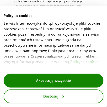
pochodzenia wartości majątkowych pozostających
w dyspozycji Użytkownika w ramach stosunków
gospodarczych lub transakcji.
Polityka cookies
Operator zastrzega sobie prawo żądania dodatkowych, poza
Serwis InternetowyKantor.pl wykorzystuje pliki cookies. 
określonymi w § 2 ust. 7 pkt 5 część C, informacji dotyczących
Możesz zaakceptować lub odrzucić wszystkie pliki 
Beneficjenta Rzeczywistego wymaganych Przepisami
o przeciwdziałaniu praniu pieniędzy.
cookies poza niezbędnymi do funkcjonowania serwisu 
oraz zmienić ich ustawienia. Twoja zgoda na 
Operator jest uprawniony do żądania przedstawienia
przechowywanie informacji iprzetwarzanie danych 
dodatkowych dokumentów potwierdzających zmiany danych
umożliwia nam poprawę funkcjonalności strony oraz 
Użytkownika. w przypadku braku przedstawienia żądanych
prezentowanie Ci spersonalizowanych treści i reklam. 
dokumentów, Operator może odmówić dokonania zmiany.
Więcej informacji znajdziesz w naszej 
Polityce cookies
.
8. Usługa wymiany walut
Niezależnie od postanowień § 7 ust. 3, Operator ma prawo
żądać od Użytkownika dodatkowych wyjaśnień, informacji oraz
Akceptuję wszystkie
dokumentów w przypadkach wymaganych powszechnie
obowiązującymi przepisami prawa, w tym Przepisami
o przeciwdziałaniu praniu pieniędzy.
Dostosuj
Operator może być zobowiązany do wstrzymania lub odmowy
realizacji transakcji, także bez wskazania Użytkownikowi