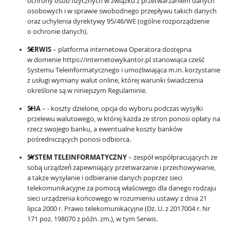
ochrony osób fizycznych w związku z przetwarzaniem danych
osobowych i w sprawie swobodnego przepływu takich danych
oraz uchylenia dyrektywy 95/46/WE (ogólne rozporządzenie
o ochronie danych).
SERWIS
– platforma internetowa Operatora dostępna
w domenie https://internetowykantor.pl stanowiąca cześć́
Systemu Teleinformatycznego i umożliwiająca m.in. korzystanie
z usługi wymiany walut online, której warunki świadczenia
określone są w niniejszym Regulaminie.
SHA
– - koszty dzielone, opcja do wyboru podczas wysyłki
przelewu walutowego, w której każda ze stron ponosi opłaty na
rzecz swojego banku, a ewentualne koszty banków
pośredniczących ponosi odbiorca.
SYSTEM TELEINFORMATYCZNY
– zespół współpracujących ze
sobą̨ urządzeń́ zapewniający przetwarzanie i przechowywanie,
a także wysyłanie i odbieranie danych poprzez sieci
telekomunikacyjne za pomocą̨ właściwego dla danego rodzaju
sieci urządzenia końcowego w rozumieniu ustawy z dnia 21
lipca 2000 r. Prawo telekomunikacyjne (Dz. U. z 2017004 r. Nr
171 poz. 198070 z późn. zm.), w tym Serwis.