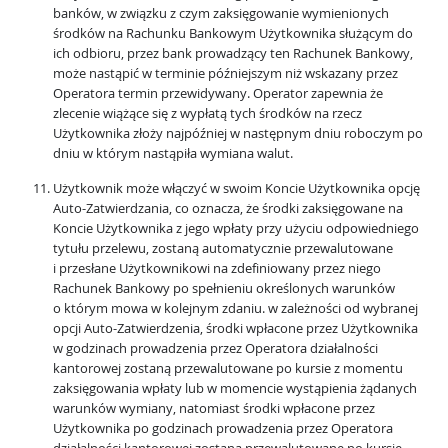
banków, w związku z czym zaksięgowanie wymienionych
środków na Rachunku Bankowym Użytkownika służącym do
ich odbioru, przez bank prowadzący ten Rachunek Bankowy,
może nastąpić w terminie późniejszym niż wskazany przez
Operatora termin przewidywany. Operator zapewnia że
zlecenie wiążące się z wypłatą tych środków na rzecz
Użytkownika złoży najpóźniej w następnym dniu roboczym po
dniu w którym nastąpiła wymiana walut.
Użytkownik może włączyć w swoim Koncie Użytkownika opcję
Auto-Zatwierdzania, co oznacza, że środki zaksięgowane na
Koncie Użytkownika z jego wpłaty przy użyciu odpowiedniego
tytułu przelewu, zostaną automatycznie przewalutowane
i przesłane Użytkownikowi na zdefiniowany przez niego
Rachunek Bankowy po spełnieniu określonych warunków
o którym mowa w kolejnym zdaniu. w zależności od wybranej
opcji Auto-Zatwierdzenia, środki wpłacone przez Użytkownika
w godzinach prowadzenia przez Operatora działalności
kantorowej zostaną przewalutowane po kursie z momentu
zaksięgowania wpłaty lub w momencie wystąpienia żądanych
warunków wymiany, natomiast środki wpłacone przez
Użytkownika po godzinach prowadzenia przez Operatora