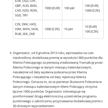
EUR, USD, CHF,
GBP, AUD, BGN,
100 [EUR]
1000 [EUR]
100 pkt
CAD, NZD, RON,
1000 [CZK]
SGD, TRY
CZK, DKK, HKD,
10 [EUR]
HRK, MXN, NOK,
1000 [CZK]
10 pkt
100 [CZK]
RUB, SEK, ZAR
Organizator, od 6 grudnia 2013 roku, wprowadza na czas
nieokreślony dodatkową premię w wysokości 900 punktów dla
Klienta Polecającego za pierwszą zrealizowaną Transakcję przez
Klienta Poleconego w danym miesiącu kalendarzowym,
niezależnie od daty wysłania polecenia przez Klienta
Polecającego i niezależnie od daty rejestracji Klienta
Poleconego. Oznacza to, że za pierwsze Skuteczne Polecenie w
danym miesiącu kalendarzowym Klient Polecający otrzyma
łącznie 1000 punktów. Organizator zobowiązuje się
poinformować drogą elektroniczną uczestników programu
punktowego o zakończeniu przyznawania dodatkowej premii z
30-dniowym wyprzedzeniem.