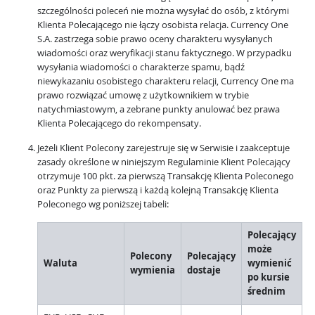
szczególności poleceń nie można wysyłać do osób, z którymi
Klienta Polecającego nie łączy osobista relacja. Currency One
S.A. zastrzega sobie prawo oceny charakteru wysyłanych
wiadomości oraz weryfikacji stanu faktycznego. W przypadku
wysyłania wiadomości o charakterze spamu, bądź
niewykazaniu osobistego charakteru relacji, Currency One ma
prawo rozwiązać umowę z użytkownikiem w trybie
natychmiastowym, a zebrane punkty anulować bez prawa
Klienta Polecającego do rekompensaty.
Jeżeli Klient Polecony zarejestruje się w Serwisie i zaakceptuje
zasady określone w niniejszym Regulaminie Klient Polecający
otrzymuje 100 pkt. za pierwszą Transakcję Klienta Poleconego
oraz Punkty za pierwszą i każdą kolejną Transakcję Klienta
Poleconego wg poniższej tabeli:
Polecający
może
Polecony
Polecający
Waluta
wymienić
wymienia
dostaje
po kursie
średnim