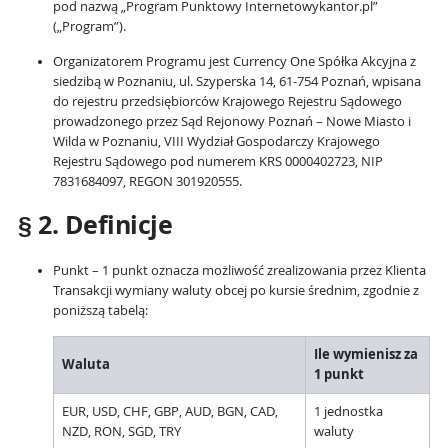
pod nazwą „Program Punktowy Internetowykantor.pl”
(„Program”).
Organizatorem Programu jest Currency One Spółka Akcyjna z
siedzibą w Poznaniu, ul. Szyperska 14, 61-754 Poznań, wpisana
do rejestru przedsiębiorców Krajowego Rejestru Sądowego
prowadzonego przez Sąd Rejonowy Poznań – Nowe Miasto i
Wilda w Poznaniu, VIII Wydział Gospodarczy Krajowego
Rejestru Sądowego pod numerem KRS 0000402723, NIP
7831684097, REGON 301920555.
§ 2. Definicje
Punkt – 1 punkt oznacza możliwość zrealizowania przez Klienta
Transakcji wymiany waluty obcej po kursie średnim, zgodnie z
poniższą tabelą:
Ile wymienisz za
Waluta
1 punkt
EUR, USD, CHF, GBP, AUD, BGN, CAD,
1 jednostka
NZD, RON, SGD, TRY
waluty