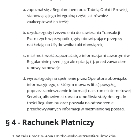
zapoznał się z Regulaminem oraz Tabelą Opłat i Prowizji,
stanowiącą jego integralną część, jak również
zaakceptował ich treść;
uzyskał zgody i zezwolenia do zawierania Transakcji
Płatniczych w przypadku, gdy obowiązujące przepisy
nakładają na Użytkownika taki obowiązek;
miał możliwość zapoznać się z informacjami zawartymi w
Regulaminie przed jego akceptacją (tj. przed zawarciem
umowy ramowej);
wyraził zgodę na spełnienie przez Operatora obowiązku
informacyjnego, o którym mowa w lit. c) powyżej,
poprzez zamieszczenie informacji na stronie internetowej
Serwisu, albowiem strona ta umożliwia stały dostęp do
treści Regulaminu oraz pozwala na odtworzenie
przechowywanych informacji w niezmienionej postaci.
§ 4 - Rachunek Płatniczy
W celu umożliwienia Użytkownikowi transferu środków