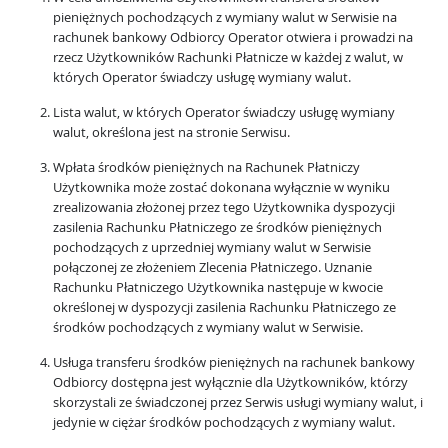
pieniężnych pochodzących z wymiany walut w Serwisie na
rachunek bankowy Odbiorcy Operator otwiera i prowadzi na
rzecz Użytkowników Rachunki Płatnicze w każdej z walut, w
których Operator świadczy usługę wymiany walut.
Lista walut, w których Operator świadczy usługę wymiany
walut, określona jest na stronie Serwisu.
Wpłata środków pieniężnych na Rachunek Płatniczy
Użytkownika może zostać dokonana wyłącznie w wyniku
zrealizowania złożonej przez tego Użytkownika dyspozycji
zasilenia Rachunku Płatniczego ze środków pieniężnych
pochodzących z uprzedniej wymiany walut w Serwisie
połączonej ze złożeniem Zlecenia Płatniczego. Uznanie
Rachunku Płatniczego Użytkownika następuje w kwocie
określonej w dyspozycji zasilenia Rachunku Płatniczego ze
środków pochodzących z wymiany walut w Serwisie.
Usługa transferu środków pieniężnych na rachunek bankowy
Odbiorcy dostępna jest wyłącznie dla Użytkowników, którzy
skorzystali ze świadczonej przez Serwis usługi wymiany walut, i
jedynie w ciężar środków pochodzących z wymiany walut.