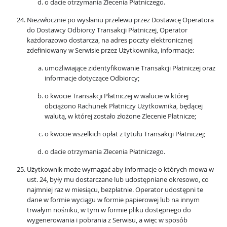
o dacie otrzymania Zlecenia Płatniczego.
Niezwłocznie po wysłaniu przelewu przez Dostawcę Operatora
do Dostawcy Odbiorcy Transakcji Płatniczej, Operator
każdorazowo dostarcza, na adres poczty elektronicznej
zdefiniowany w Serwisie przez Użytkownika, informacje:
umożliwiające zidentyfikowanie Transakcji Płatniczej oraz
informacje dotyczące Odbiorcy;
o kwocie Transakcji Płatniczej w walucie w której
obciążono Rachunek Płatniczy Użytkownika, będącej
walutą, w której zostało złożone Zlecenie Płatnicze;
o kwocie wszelkich opłat z tytułu Transakcji Płatniczej;
o dacie otrzymania Zlecenia Płatniczego.
Użytkownik może wymagać aby informacje o których mowa w
ust. 24, były mu dostarczane lub udostępniane okresowo, co
najmniej raz w miesiącu, bezpłatnie. Operator udostępni te
dane w formie wyciągu w formie papierowej lub na innym
trwałym nośniku, w tym w formie pliku dostępnego do
wygenerowania i pobrania z Serwisu, a więc w sposób