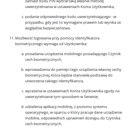
zamiast Kodu PIN wybrał taką właśnie metodę
uwierzytelniania w ustawieniach Konta Użytkownika,
podanie odpowiedniego kodu uwierzytelniającego - w
przypadku, gdy jest to wymagane prawem lub wynika ze
względów bezpieczeństwa.
Możliwość logowania przy pomocy Identyfikatora
biometrycznego wymaga od Użytkownika:
posiadania urządzenia mobilnego posiadającego Czytnik
cech biometrycznych,
wprowadzenia do pamięci tego urządzenia własnej cechy
biometrycznej, która będzie stanowiła podstawę do
utworzenia takiego Identyfikatora,
wyrażenia w ustawieniach Konta Użytkownika zgody na
uwierzytelnianie tym sposobem w Serwisie,
udzielenia aplikacji mobilnej, z poziomu systemu
operacyjnego, w oparciu o który pracuje dane urządzenie
mobilne, odpowiednich uprawnień dostępu do Czytnika
cech biometrycznych.