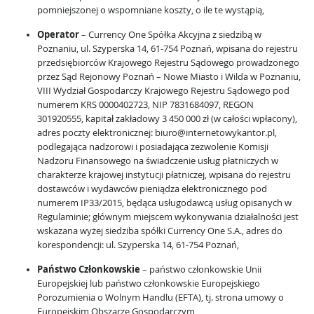
pomniejszonej o wspomniane koszty, o ile te wystąpią,
Operator
– Currency One Spółka Akcyjna z siedzibą w
Poznaniu, ul. Szyperska 14, 61-754 Poznań, wpisana do rejestru
przedsiębiorców Krajowego Rejestru Sądowego prowadzonego
przez Sąd Rejonowy Poznań – Nowe Miasto i Wilda w Poznaniu,
VIII Wydział Gospodarczy Krajowego Rejestru Sądowego pod
numerem KRS 0000402723, NIP 7831684097, REGON
301920555, kapitał zakładowy 3 450 000 zł (w całości wpłacony),
adres poczty elektronicznej: biuro@internetowykantor.pl,
podlegająca nadzorowi i posiadająca zezwolenie Komisji
Nadzoru Finansowego na świadczenie usług płatniczych w
charakterze krajowej instytucji płatniczej, wpisana do rejestru
dostawców i wydawców pieniądza elektronicznego pod
numerem IP33/2015, będąca usługodawcą usług opisanych w
Regulaminie; głównym miejscem wykonywania działalności jest
wskazana wyżej siedziba spółki Currency One S.A., adres do
korespondencji: ul. Szyperska 14, 61-754 Poznań,
Państwo Członkowskie
– państwo członkowskie Unii
Europejskiej lub państwo członkowskie Europejskiego
Porozumienia o Wolnym Handlu (EFTA), tj. strona umowy o
Europejskim Obszarze Gospodarczym,