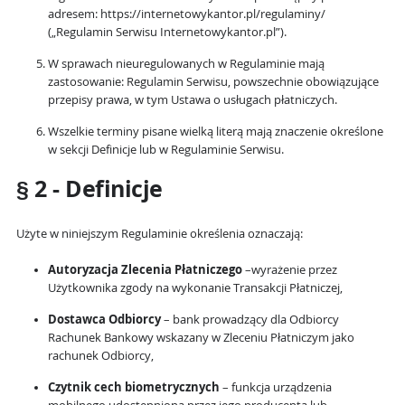
adresem: https://internetowykantor.pl/regulaminy/
(„Regulamin Serwisu Internetowykantor.pl”).
W sprawach nieuregulowanych w Regulaminie mają
zastosowanie: Regulamin Serwisu, powszechnie obowiązujące
przepisy prawa, w tym Ustawa o usługach płatniczych.
Wszelkie terminy pisane wielką literą mają znaczenie określone
w sekcji Definicje lub w Regulaminie Serwisu.
§ 2 - Definicje
Użyte w niniejszym Regulaminie określenia oznaczają:
Autoryzacja Zlecenia Płatniczego
–wyrażenie przez
Użytkownika zgody na wykonanie Transakcji Płatniczej,
Dostawca Odbiorcy
– bank prowadzący dla Odbiorcy
Rachunek Bankowy wskazany w Zleceniu Płatniczym jako
rachunek Odbiorcy,
Czytnik cech biometrycznych
– funkcja urządzenia