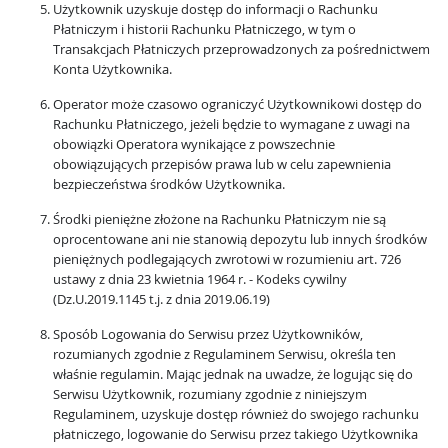
Użytkownik uzyskuje dostęp do informacji o Rachunku
Płatniczym i historii Rachunku Płatniczego, w tym o
Transakcjach Płatniczych przeprowadzonych za pośrednictwem
Konta Użytkownika.
Operator może czasowo ograniczyć Użytkownikowi dostęp do
Rachunku Płatniczego, jeżeli będzie to wymagane z uwagi na
obowiązki Operatora wynikające z powszechnie
obowiązujących przepisów prawa lub w celu zapewnienia
bezpieczeństwa środków Użytkownika.
Środki pieniężne złożone na Rachunku Płatniczym nie są
oprocentowane ani nie stanowią depozytu lub innych środków
pieniężnych podlegających zwrotowi w rozumieniu art. 726
ustawy z dnia 23 kwietnia 1964 r. - Kodeks cywilny
(Dz.U.2019.1145 t.j. z dnia 2019.06.19)
Sposób Logowania do Serwisu przez Użytkowników,
rozumianych zgodnie z Regulaminem Serwisu, określa ten
właśnie regulamin. Mając jednak na uwadze, że logując się do
Serwisu Użytkownik, rozumiany zgodnie z niniejszym
Regulaminem, uzyskuje dostęp również do swojego rachunku
płatniczego, logowanie do Serwisu przez takiego Użytkownika