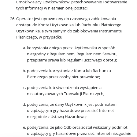
umożliwiający Użytkownikowi przechowywanie i odtwarzanie
tych informacji w niezmienionej postaci.
Operator jest uprawniony do czasowego zablokowania
dostępu do Konta Użytkownika lub Rachunku Płatniczego
Użytkownika, a tym samym do zablokowania Instrumentu
Płatniczego, w przypadku:
korzystania z niego przez Użytkownika w sposób
niezgodny z Regulaminem, Regulaminem Serwisu,
przepisami prawa lub regułami uczciwego obrotu;
podejrzenia korzystania z Konta lub Rachunku
Płatniczego przez osoby nieuprawnione;
podejrzenia lub stwierdzenia wystąpienia
nieautoryzowanych Transakcji Płatniczych;
podejrzenia, że dany Użytkownik jest podmiotem
urządzającym gry hazardowe przez sieć Internet
niezgodnie z Ustawą Hazardową;
podejrzenia, że jako Odbiorca został wskazany podmiot
urządzający gry hazardowe przez sieć Internet niezgodnie