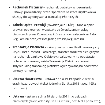
Rachunek Płatniczy
– rachunek płatniczy w rozumieniu
Ustawy, prowadzony przez Operatora na rzecz Użytkownika,
służący do wykonywania Transakcji Płatniczych,
Tabela Opłat i Prowizji
(również jako
TOiP
) – tabela opłat i
prowizji pobieranych w związku ze świadczeniem usług
płatniczych przez Operatora, która stanowi załącznik nr 1 do
Regulaminu oraz jest integralną częścią Regulaminu,
Transakcja Płatnicza
– zainicjowany przez Użytkownika, przy
użyciu Instrumentu Płatniczego, transfer środków pieniężnych
na rachunek bankowy Odbiorcy, realizowany na podstawie
polecenia przelewu; każda Transakcja Płatnicza stanowi
indywidualną transakcję płatniczą wykonywaną na podstawie
umowy ramowej,
Ustawa Hazardowa
– ustawa z dnia 19 listopada 2009 r. o
grach hazardowych (tekst jednolity Dz. U. z 2018 r. poz. 165 z
późn. zm.),
Ustawa
– ustawa z dnia 19 sierpnia 2011 r. o usługach
płatniczych (tekst jednolity Dz. U. z 2019 r., poz. 659 z późn. zm.),