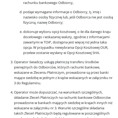
rachunku bankowego Odbiorcy,
podaje wymagane informacje o Odbiorcy, tj. imię i
nazwisko osoby fizycznej lub, jeśli Odbiorca nie jest osobą
fizyczną, nazwę Odbiorcy;
dokonuje wyboru opcji kosztowej, o ile dla danego kraju
docelowego i wskazanej waluty, zgodnie z informacjami
zawartymi w TOiP, dostępna jest więcej niż jedna taka
opcja. W przypadku niewybrania Opcji Kosztowej OUR,
przelew zostanie wysłany w Opcji Kosztowej SHA.
Operator świadczy usługę płatniczą transferu środków
pieniężnych do Odbiorców, których rachunki bankowe,
wskazane w Zleceniu Płatniczym, prowadzone są przez banki
mające siedzibę w jednym z krajów wskazanych w załączniku nr
3 do Regulaminu.
Operator może dopuszczać, na warunkach szczególnych,
składanie Zleceń Płatniczych na rachunki bankowe Odbiorców
prowadzone w bankach mających siedzibę w krajach innych niż
wskazane w załączniku nr 3. Warunki szczególne składania
takich Zleceń Płatniczych będą regulowane w poszczególnych