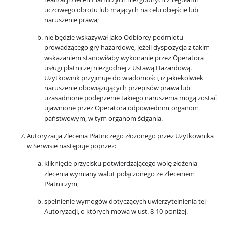
uczciwego obrotu lub mających na celu obejście lub
naruszenie prawa;
nie będzie wskazywał jako Odbiorcy podmiotu
prowadzącego gry hazardowe, jeżeli dyspozycja z takim
wskazaniem stanowiłaby wykonanie przez Operatora
usługi płatniczej niezgodnej z Ustawą Hazardową.
Użytkownik przyjmuje do wiadomości, iż jakiekolwiek
naruszenie obowiązujących przepisów prawa lub
uzasadnione podejrzenie takiego naruszenia mogą zostać
ujawnione przez Operatora odpowiednim organom
państwowym, w tym organom ścigania.
Autoryzacja Zlecenia Płatniczego złożonego przez Użytkownika
w Serwisie następuje poprzez:
kliknięcie przycisku potwierdzającego wolę złożenia
zlecenia wymiany walut połączonego ze Zleceniem
Płatniczym,
spełnienie wymogów dotyczących uwierzytelnienia tej
Autoryzacji, o których mowa w ust. 8-10 poniżej.