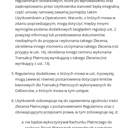
regulaminach dodatkowych, które po wprowadzeniu oraz
zaakceptowaniu przez Użytkownika stanowić będą integralną
część umowy ramowej zawartej pomiędzy takim
Użytkownikiem a Operatorem. Warunki, o których mowa w
zdaniu poprzedzającym, mogą dotyczyć między innymi
wymogów podania dodatkowych (względem regulacji ust. 2
powyżej) informacji lub przedstawienia dokumentów
niezbędnych do przyjęcia i wykonania takiego Zlecenia,
określenia innego momentu otrzymania takiego Zlecenia (niż
przyjęty w ust. 16), określenia innego terminu wykonania
Transakcji Płatniczej wynikającej z takiego Zlecenia (niż
wynikający z ust. 13).
Regulaminy dodatkowe, o których mowa w ust. 4 powyżej,
mogą zawierać również postanowienia dotyczące limitów
kwotowych dla Transakcji Płatniczych wykonywanych do
Odbiorców, o których mowa w tym ustępie.
Użytkownik zobowiązuje się do zapewnienia zgodności treści
Zlecenia Płatniczego z postanowieniami Regulaminu oraz z
obowiązującymi przepisami prawa, w tym zobowiązuje się, iż:
nie będzie wykorzystywał Rachunku Płatniczego do
realizacji Zleceń Płatniczych niezgodnych z regułami