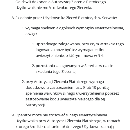
Od chwili dokonania Autoryzacji Zlecenia Płatniczego
Użytkownik nie może odwołać tego Zlecenia.
Składanie przez Użytkownika Zleceń Płatniczych w Serwisie:
wymaga spełnienia ogólnych wymogów uwierzytelnienia,
a więc:
uprzedniego zalogowania, przy czym w trakcie tego
logowania może być też wymagane silne
uwierzytelnienie, o którym mowa w § 4,
pozostania zalogowanym w Serwisie w czasie
składania tego Zlecenia,
przy Autoryzacji Zlecenia Płatniczego wymaga
dodatkowo, z zastrzeżeniem ust. 9 lub 10 poniżej,
spełnienia warunków silnego uwierzytelnienia poprzez
zastosowanie kodu uwierzytelniającego dla tej
Autoryzacji.
Operator może nie stosować silnego uwierzytelniania
Użytkownika przy Autoryzacji Zlecenia Płatniczego, w ramach
którego środki z rachunku płatniczego Użytkownika mają