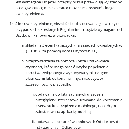
jest wymagane lub jeżeli przepisy prawa przewidują wyjątek od
posługiwania się nim, Operator może nie stosować silnego
uwierzytelnienia.
Silne uwierzytelnianie, niezależnie od stosowania go w innych
przypadkach określonych Regulaminem, będzie wymagane od
Użytkownika również w przypadkach:
składania Zleceń Płatniczych (na zasadach określonych w
§ 5 ust. 7) za pomocą Konta Użytkownika ,
przeprowadzania za pomocą Konta Użytkownika
czynności, które mogą rodzić ryzyko popełnienia
oszustwa związanego z wykonywanymi usługami
płatniczymi lub dokonania innych nadużyć, w
szczególności w przypadku:
dodawania do listy zaufanych urządzeń
przeglądarki internetowej używanej do korzystania
z Serwisu lub urządzenia mobilnego, na którym
zainstalowano aplikację mobilną,
dodawania rachunków bankowych Odbiorców do
listy zaufanych Odbiorców,