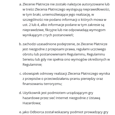
Zlecenie Płatnicze nie zostało należycie autoryzowane lub
w treści Zlecenia Płatniczego występują nieprawidłowości,
w tym braki, uniemożliwiające jego realizację, w
szczególności nie podano informacji o których mowa w
ust. 2 lub 4, albo informacje podane w tym zakresie są
nieprawdziwe, fikcyjne lub nie odpowiadają wymogom
wynikającym z tych postanowień;
zachodzi uzasadnione podejrzenie, że Zlecenie Płatnicze
jest niezgodne z przepisami prawa, regułami uczciwego
obrotu lub postanowieniami Regulaminu, Regulaminu
Serwisu lub gdy nie spełnia ono wymogów określonych w
Regulaminie;
obowiązek odmowy realizacji Zlecenia Płatniczego wynika
z przepisów o przeciwdziałaniu praniu pieniędzy oraz
finansowaniu terroryzmu;
Użytkownik jest podmiotem urządzającym gry
hazardowe przez sieć Internet niezgodnie z Ustawą
Hazardowa;
jako Odbiorca został wskazany podmiot prowadzący gry