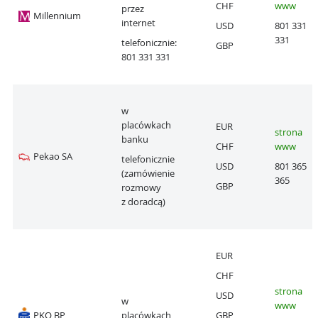
CHF
www
przez
Millennium
internet
USD
801 331
331
telefonicznie:
GBP
801 331 331
w
placówkach
EUR
strona
banku
CHF
www
Pekao SA
telefonicznie
USD
801 365
(zamówienie
365
GBP
rozmowy
z doradcą)
EUR
CHF
strona
USD
w
www
PKO BP
placówkach
GBP