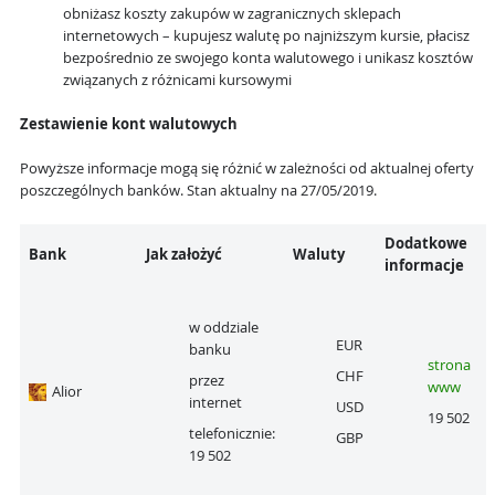
obniżasz koszty zakupów w zagranicznych sklepach
internetowych – kupujesz walutę po najniższym kursie, płacisz
bezpośrednio ze swojego konta walutowego i unikasz kosztów
związanych z różnicami kursowymi
Zestawienie kont walutowych
Powyższe informacje mogą się różnić w zależności od aktualnej oferty
poszczególnych banków. Stan aktualny na 27/05/2019.
Dodatkowe
Bank
Jak założyć
Waluty
informacje
w oddziale
EUR
banku
strona
CHF
przez
www
Alior
internet
USD
19 502
telefonicznie:
GBP
19 502