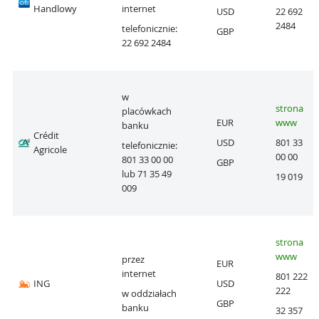
Handlowy
internet
USD
22 692
2484
telefonicznie:
GBP
22 692 2484
w
strona
placówkach
EUR
www
banku
Crédit
USD
801 33
telefonicznie:
Agricole
00 00
801 33 00 00
GBP
lub 71 35 49
19 019
009
strona
www
przez
EUR
internet
801 222
ING
USD
222
w oddziałach
GBP
banku
32 357