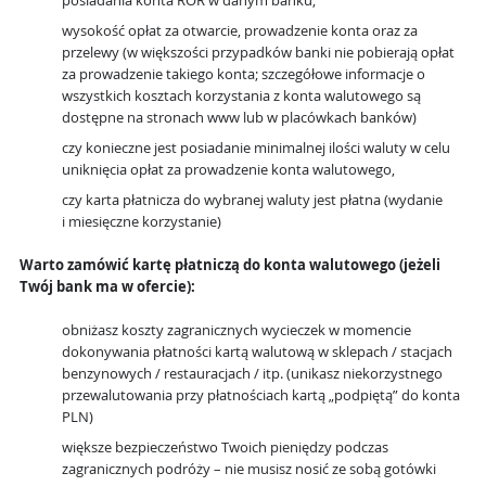
posiadania konta ROR w danym banku,
wysokość opłat za otwarcie, prowadzenie konta oraz za
przelewy (w większości przypadków banki nie pobierają opłat
za prowadzenie takiego konta; szczegółowe informacje o
wszystkich kosztach korzystania z konta walutowego są
dostępne na stronach www lub w placówkach banków)
czy konieczne jest posiadanie minimalnej ilości waluty w celu
uniknięcia opłat za prowadzenie konta walutowego,
czy karta płatnicza do wybranej waluty jest płatna (wydanie
i miesięczne korzystanie)
Warto zamówić kartę płatniczą do konta walutowego (jeżeli
Twój bank ma w ofercie):
obniżasz koszty zagranicznych wycieczek w momencie
dokonywania płatności kartą walutową w sklepach / stacjach
benzynowych / restauracjach / itp. (unikasz niekorzystnego
przewalutowania przy płatnościach kartą „podpiętą” do konta
PLN)
większe bezpieczeństwo Twoich pieniędzy podczas
zagranicznych podróży – nie musisz nosić ze sobą gotówki