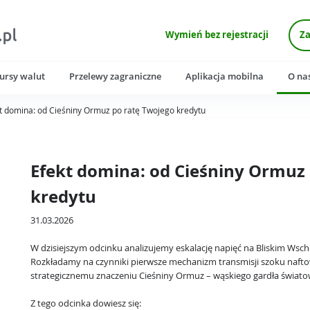
Wymień bez rejestracji
Za
ursy walut
Przelewy zagraniczne
Aplikacja mobilna
O na
t domina: od Cieśniny Ormuz po ratę Twojego kredytu
Efekt domina: od Cieśniny Ormuz
kredytu
31.03.2026
W dzisiejszym odcinku analizujemy eskalację napięć na Bliskim Wsch
Rozkładamy na czynniki pierwsze mechanizm transmisji szoku naftow
strategicznemu znaczeniu Cieśniny Ormuz – wąskiego gardła świato
Z tego odcinka dowiesz się: