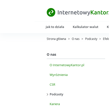
Jak to działa
Kalkulator walut
K
Strona główna
>
O nas
>
Podcasty
>
Efek
O nas
O InternetowyKantor.pl
Wyróżnienia
CSR
Podcasty
Kariera