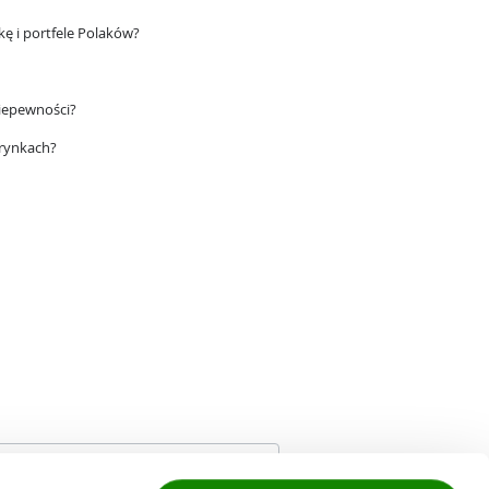
ę i portfele Polaków?
niepewności?
 rynkach?