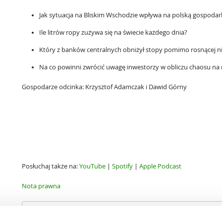
Jak sytuacja na Bliskim Wschodzie wpływa na polską gospodark
Ile litrów ropy zużywa się na świecie każdego dnia?
Który z banków centralnych obniżył stopy pomimo rosnącej 
Na co powinni zwrócić uwagę inwestorzy w obliczu chaosu na
Gospodarze odcinka: Krzysztof Adamczak i Dawid Górny
Posłuchaj także na:
YouTube
|
Spotify
|
Apple Podcast
Nota prawna
InternetowyKantor.pl
Autor: