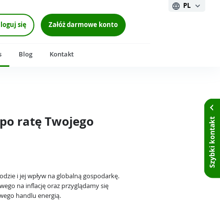
PL
loguj się
Załóż darmowe konto
s
Blog
Kontakt
 po ratę Twojego
Szybki kontakt
odzie i jej wpływ na globalną gospodarkę.
ego na inflację oraz przyglądamy się
wego handlu energią.