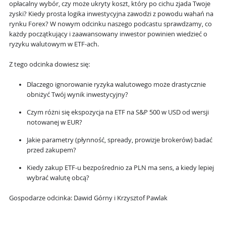
opłacalny wybór, czy może ukryty koszt, który po cichu zjada Twoje
zyski? Kiedy prosta logika inwestycyjna zawodzi z powodu wahań na
rynku Forex? W nowym odcinku naszego podcastu sprawdzamy, co
każdy początkujący i zaawansowany inwestor powinien wiedzieć o
ryzyku walutowym w ETF-ach.
Z tego odcinka dowiesz się:
Dlaczego ignorowanie ryzyka walutowego może drastycznie
obniżyć Twój wynik inwestycyjny?
Czym różni się ekspozycja na ETF na S&P 500 w USD od wersji
notowanej w EUR?
Jakie parametry (płynność, spready, prowizje brokerów) badać
przed zakupem?
Kiedy zakup ETF-u bezpośrednio za PLN ma sens, a kiedy lepiej
wybrać walutę obcą?
Gospodarze odcinka: Dawid Górny i Krzysztof Pawlak