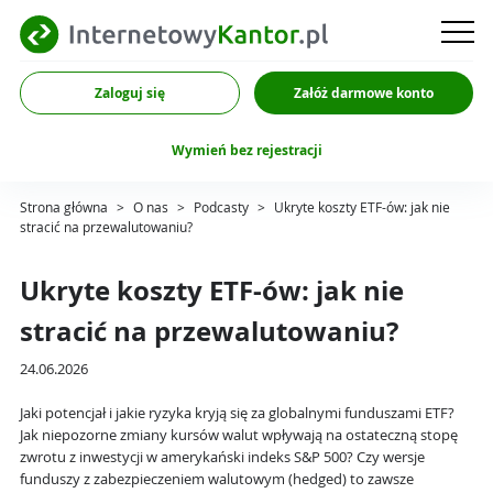
Zaloguj się
Załóż darmowe konto
Wymień bez rejestracji
Strona główna
>
O nas
>
Podcasty
>
Ukryte koszty ETF-ów: jak nie
stracić na przewalutowaniu?
Ukryte koszty ETF-ów: jak nie
stracić na przewalutowaniu?
24.06.2026
Jaki potencjał i jakie ryzyka kryją się za globalnymi funduszami ETF?
Jak niepozorne zmiany kursów walut wpływają na ostateczną stopę
zwrotu z inwestycji w amerykański indeks S&P 500? Czy wersje
funduszy z zabezpieczeniem walutowym (hedged) to zawsze