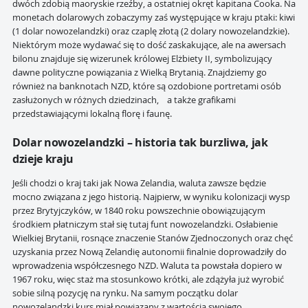
dwóch zdobią maoryskie rzeźby, a ostatniej okręt kapitana Cooka. Na
monetach dolarowych zobaczymy zaś występujące w kraju ptaki: kiwi
(1 dolar nowozelandzki) oraz czaplę złotą (2 dolary nowozelandzkie).
Niektórym może wydawać się to dość zaskakujące, ale na awersach
bilonu znajduje się wizerunek królowej Elżbiety II, symbolizujący
dawne polityczne powiązania z Wielką Brytanią. Znajdziemy go
również na banknotach NZD, które są ozdobione portretami osób
zasłużonych w różnych dziedzinach, a także grafikami
przedstawiającymi lokalną florę i faunę.
Dolar nowozelandzki – historia tak burzliwa, jak
dzieje kraju
Jeśli chodzi o kraj taki jak Nowa Zelandia, waluta zawsze będzie
mocno związana z jego historią. Najpierw, w wyniku kolonizacji wysp
przez Brytyjczyków, w 1840 roku powszechnie obowiązującym
środkiem płatniczym stał się tutaj funt nowozelandzki. Osłabienie
Wielkiej Brytanii, rosnące znaczenie Stanów Zjednoczonych oraz chęć
uzyskania przez Nową Zelandię autonomii finalnie doprowadziły do
wprowadzenia współczesnego NZD. Waluta ta powstała dopiero w
1967 roku, więc staż ma stosunkowo krótki, ale zdążyła już wyrobić
sobie silną pozycję na rynku. Na samym początku dolar
nowozelandzki kurs miał powiązany z wartością swojego