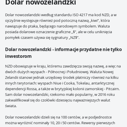
Dolar nowozelandzki
Dolar nowozelandzki według standardu ISO 4217 ma kod NZD, a w
ojczyźnie występuje również pod potoczną nazwą „kiwi”, która
nawiązuje do ptaka, będącego narodowym symbolem. Waluta
posiada dolarowe oznaczenie graficzne „$”, ale w celu uniknięcia
pomyłek czasem używa się sygnatury „NZ$”.
Dolar nowozelandzki - informacje przydatne nie tylko
inwestorom
NZD obowiązuje w kraju, któremu zawdzięcza swoją nazwę, a więc na
dwóch dużych wyspach - Północnej i Południowej. Waluta Nowej
Zelandii stanowi jednak urzędowy środek płatniczy również na kilku
innych terytoriach: wyspach Niue i Cooka, Tokelau, antarktycznej
dependencji Rossa, a także w brytyjskiej kolonii zamorskiej - Pitcairn.
Sam dolar nowozelandzki, rzekomo mało popularny, w 2016 roku
zakwalifikował się do czołówki dziesięciu najważniejszych walut
świata.
Dolar nowozelandzki dzieli się na 100 centów, a w podjednostce
można wyróżnić nominały 10, 20 i 50 centów. Rewersy pierwszych