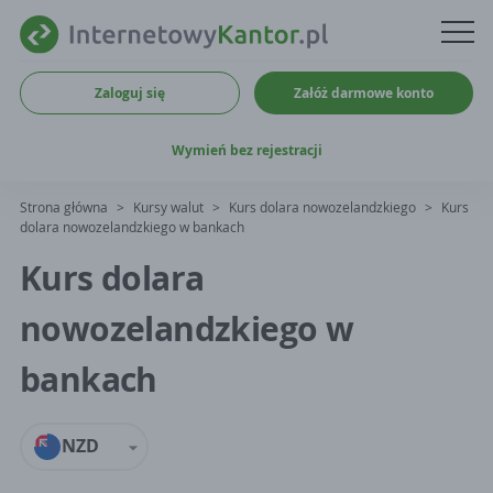
Zaloguj się
Załóż darmowe konto
Wymień bez rejestracji
Strona główna
>
Kursy walut
>
Kurs dolara nowozelandzkiego
>
Kurs
dolara nowozelandzkiego w bankach
Kurs dolara
nowozelandzkiego w
bankach
NZD