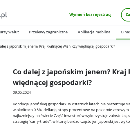
Wymień bez rejestracji
Za
ursy walut
Przelewy zagraniczne
Aplikacja mobilna
O na
alej z japońskim jenem? Kraj Kwitnącej Wiśni czy więdnącej gospodarki?
Co dalej z japońskim jenem? Kraj 
więdnącej gospodarki?
09.05.2024
Kondycja japońskiej gospodarki w ostatnich latach nie prezentuje si
w okolicach 0,5%, deflacja, stopy procentowe na poziomie zerowym
najluźniejszy na świecie Część inwestorów wykorzystuje zainstniałą s
strategię “carry-trade”, w której bardzo często jen japoński jest wy