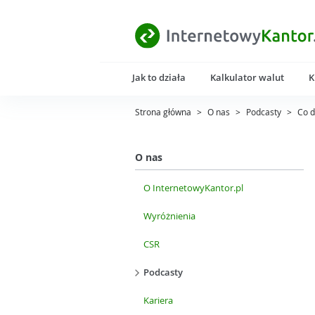
Jak to działa
Kalkulator walut
K
Strona główna
>
O nas
>
Podcasty
>
Co d
O nas
O InternetowyKantor.pl
Wyróżnienia
CSR
Podcasty
Kariera