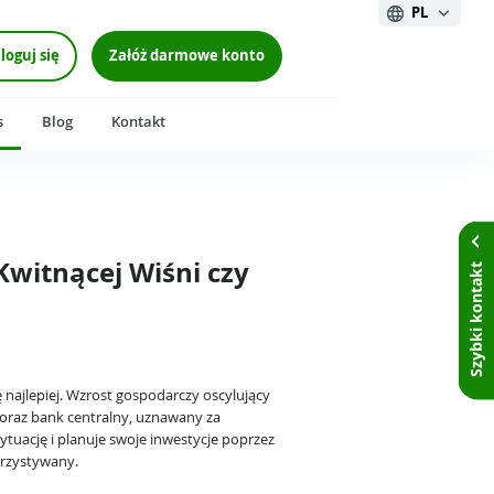
PL
loguj się
Załóż darmowe konto
s
Blog
Kontakt
Kwitnącej Wiśni czy
Szybki kontakt
ę najlepiej. Wzrost gospodarczy oscylujący
 oraz bank centralny, uznawany za
ytuację i planuje swoje inwestycje poprzez
korzystywany.