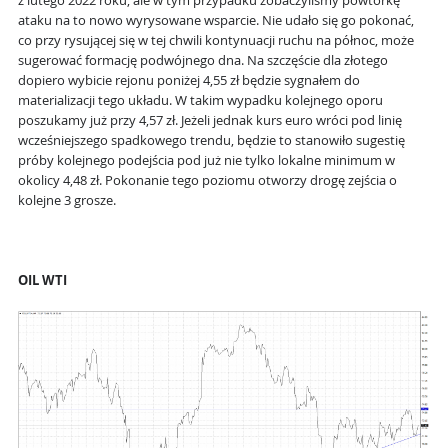
z lutego 2022 roku, ale w tym przypadku zobaczyliśmy powtórkę
ataku na to nowo wyrysowane wsparcie. Nie udało się go pokonać,
co przy rysującej się w tej chwili kontynuacji ruchu na północ, może
sugerować formację podwójnego dna. Na szczęście dla złotego
dopiero wybicie rejonu poniżej 4,55 zł będzie sygnałem do
materializacji tego układu. W takim wypadku kolejnego oporu
poszukamy już przy 4,57 zł. Jeżeli jednak kurs euro wróci pod linię
wcześniejszego spadkowego trendu, będzie to stanowiło sugestię
próby kolejnego podejścia pod już nie tylko lokalne minimum w
okolicy 4,48 zł. Pokonanie tego poziomu otworzy drogę zejścia o
kolejne 3 grosze.
OIL WTI