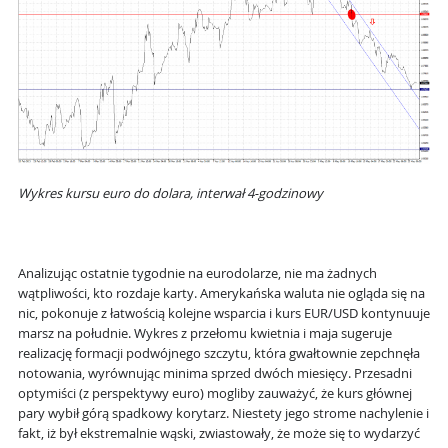
Wykres kursu euro do dolara, interwał 4-godzinowy
Analizując ostatnie tygodnie na eurodolarze, nie ma żadnych
wątpliwości, kto rozdaje karty. Amerykańska waluta nie ogląda się na
nic, pokonuje z łatwością kolejne wsparcia i kurs EUR/USD kontynuuje
marsz na południe. Wykres z przełomu kwietnia i maja sugeruje
realizację formacji podwójnego szczytu, która gwałtownie zepchnęła
notowania, wyrównując minima sprzed dwóch miesięcy. Przesadni
optymiści (z perspektywy euro) mogliby zauważyć, że kurs głównej
pary wybił górą spadkowy korytarz. Niestety jego strome nachylenie i
fakt, iż był ekstremalnie wąski, zwiastowały, że może się to wydarzyć