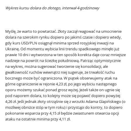
Wykres kursu dolara do złotego, interwał 4-godzinowy
Myślę, że warto to powtarzać. Złoty zaczął reagować na umocnienie
dolara na szerokim rynku dopiero po jakimś czasie i dopiero wtedy,
gdy kurs USD/PLN osiągnął minima sprzed rosyjskiej inwazji na
Ukrainę. Od momentu wybicia linii trendu spadkowego minęło już
prawie 10 dni i wytworzona w ten sposób korekta daje coraz mniejsze
nadzieje na powrót na ścieżkę południową. Patrząc optymistycznie
na wykres, można sugerować tworzenie się konsolidacji, ale
gwałtowność ruchów wewnątrz niej sugeruje, że trwałość ruchu
bocznego może być ograniczona. W piątek obserwujemy atak na
górne ograniczenie w rejonie 4,23 zł, po jego wybiciu następnego
oporu możemy szukać ponad grosz wyżej. Jeżeli także on ugnie się
pod naporem dolara, to kolejny może się pojawić dopiero powyżej
4,26 zł. Jeśli jednak złoty otrząśnie się z wrzutki Adama Glapińskiego (o
możliwej obniżce stóp w tym roku) i przystąpi do kontry, to dopiero
pokonanie wsparcia przy 4,15 zł będzie zwiastunem otwarcia opcji
ataku na ostatnie minima przy 4,11 zł.