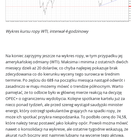
Wykres kursu ropy WTI, interwał 4-godzinowy
Na koniec zajrzyjmy jeszcze na wykres ropy, w tym przypadku jej
amerykańskiej odmiany (WTI). Maksima i minima z ostatnich dwóch
miesięcy dzieli aż 20 dolarów, co chyba najlepiej pokazuje brak
zdecydowania co do kierunku wyceny tego surowca w średnim
terminie. Po zejściu do 68$ na początku miesiąca nastąpił odwrót i
zasadniczo w maju możemy mówić o trendzie północnym. Warto
pamiętać, że to odbicie było w głównej mierze reakcją na decyzję
OPEC+ o ograniczeniu wydobycia. Kolejne spotkanie kartelu już za
nieco ponad tydzień, ale przed szereg wystąpił saudyjski minister
energii, który ostrzegł spekulantów grających na spadki ropy, że
może ich spotkać przykra niespodzianka. To podbiło cenę do 74,5$,
które należy teraz postawić jako lokalny opór. Powoli można mówić
nawet o konsolidacji na wykresie, ale ostatnie tygodnie wskazują, że
akurat ruch boczny jest najmniej lubiany na wycenie tego aktywa.