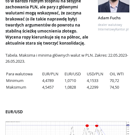
to w bardzo różnym stopniu na sesyjne
zachowania PLN, ale pary z głównymi
walutami mogą wskazywać, że zaczyna
Adam Fuchs
brakować (o ile takie naprawdę były)
twardych argumentów do powrotu na
dealer walutowy
InternetowyKantor.pl
stabilną ścieżkę umocnienia złotego.
Wycena ropy kierunkuje się na północ, ale
aktualnie stara się tworzyć konsolidację.
Tabela. Maksima i minima głównych walut w PLN. Zakres: 22.05.2023-
26.05.2023.
Para walutowa
EUR/PLN
EUR/USD
USD/PLN
OIL WTI
Minimum
4,4789
1,0710
4,1533
70,72
Maksimum
4,5457
1,0828
4,2299
74,50
EUR/USD