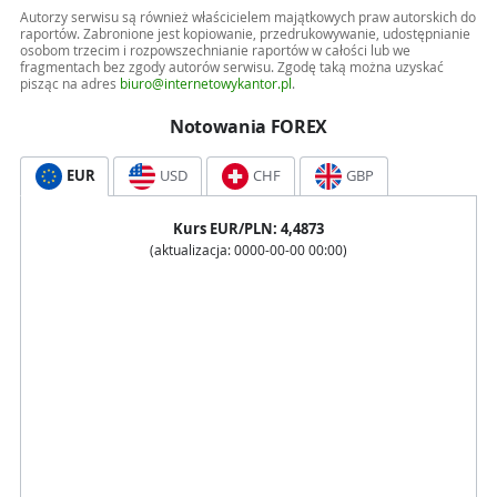
Autorzy serwisu są również właścicielem majątkowych praw autorskich do
raportów. Zabronione jest kopiowanie, przedrukowywanie, udostępnianie
osobom trzecim i rozpowszechnianie raportów w całości lub we
fragmentach bez zgody autorów serwisu. Zgodę taką można uzyskać
pisząc na adres
biuro@internetowykantor.pl
.
Notowania FOREX
EUR
USD
CHF
GBP
Kurs
EUR
/PLN:
4,4873
(aktualizacja:
0000-00-00 00:00
)