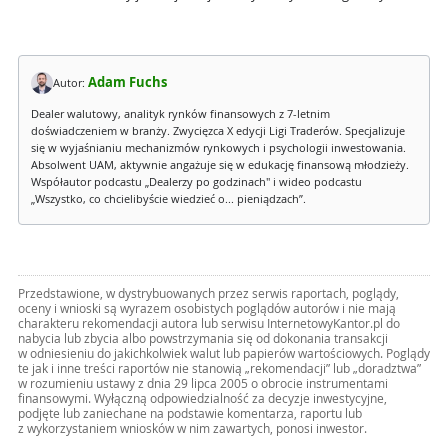
Adam Fuchs
Autor:
Dealer walutowy, analityk rynków finansowych z 7-letnim
doświadczeniem w branży. Zwycięzca X edycji Ligi Traderów. Specjalizuje
się w wyjaśnianiu mechanizmów rynkowych i psychologii inwestowania.
Absolwent UAM, aktywnie angażuje się w edukację finansową młodzieży.
Współautor podcastu „Dealerzy po godzinach" i wideo podcastu
„Wszystko, co chcielibyście wiedzieć o... pieniądzach”.
Przedstawione, w dystrybuowanych przez serwis raportach, poglądy,
oceny i wnioski są wyrazem osobistych poglądów autorów i nie mają
charakteru rekomendacji autora lub serwisu InternetowyKantor.pl do
nabycia lub zbycia albo powstrzymania się od dokonania transakcji
w odniesieniu do jakichkolwiek walut lub papierów wartościowych. Poglądy
te jak i inne treści raportów nie stanowią „rekomendacji” lub „doradztwa”
w rozumieniu ustawy z dnia 29 lipca 2005 o obrocie instrumentami
finansowymi. Wyłączną odpowiedzialność za decyzje inwestycyjne,
podjęte lub zaniechane na podstawie komentarza, raportu lub
z wykorzystaniem wniosków w nim zawartych, ponosi inwestor.