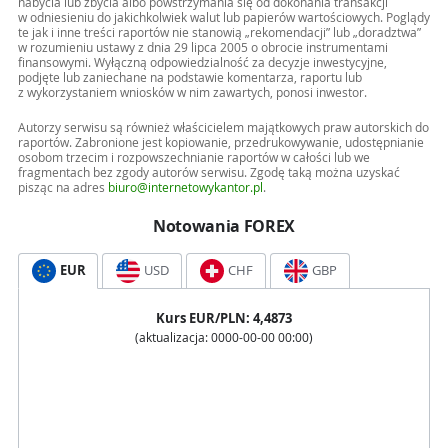
nabycia lub zbycia albo powstrzymania się od dokonania transakcji
w odniesieniu do jakichkolwiek walut lub papierów wartościowych. Poglądy
te jak i inne treści raportów nie stanowią „rekomendacji” lub „doradztwa”
w rozumieniu ustawy z dnia 29 lipca 2005 o obrocie instrumentami
finansowymi. Wyłączną odpowiedzialność za decyzje inwestycyjne,
podjęte lub zaniechane na podstawie komentarza, raportu lub
z wykorzystaniem wniosków w nim zawartych, ponosi inwestor.
Autorzy serwisu są również właścicielem majątkowych praw autorskich do
raportów. Zabronione jest kopiowanie, przedrukowywanie, udostępnianie
osobom trzecim i rozpowszechnianie raportów w całości lub we
fragmentach bez zgody autorów serwisu. Zgodę taką można uzyskać
pisząc na adres
biuro@internetowykantor.pl
.
Notowania FOREX
EUR
USD
CHF
GBP
Kurs
EUR
/PLN:
4,4873
(aktualizacja:
0000-00-00 00:00
)