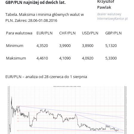
Krzysztof
GBP/PLN najniżej od dwóch lat.
Pawlak
Tabela. Maksima i minima głównych walut w
dealer walutowy
InternetowyKantor.pl
PLN. Zakres: 28.06-01.08.2016
Para walutowa
EUR/PLN
CHF/PLN
USD/PLN
GBP/PLN
Minimum
4,3520
3,9900
3,8900
5,1320
Maksimum
4,4610
4,1090
4,0920
5,3300
EUR/PLN – analiza od 28 czerwca do 1 sierpnia