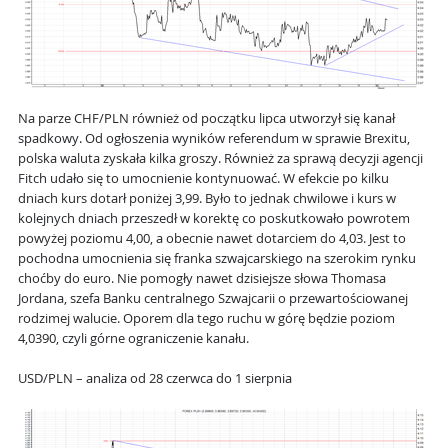
Na parze CHF/PLN również od początku lipca utworzył się kanał
spadkowy. Od ogłoszenia wyników referendum w sprawie Brexitu,
polska waluta zyskała kilka groszy. Również za sprawą decyzji agencji
Fitch udało się to umocnienie kontynuować. W efekcie po kilku
dniach kurs dotarł poniżej 3,99. Było to jednak chwilowe i kurs w
kolejnych dniach przeszedł w korektę co poskutkowało powrotem
powyżej poziomu 4,00, a obecnie nawet dotarciem do 4,03. Jest to
pochodna umocnienia się franka szwajcarskiego na szerokim rynku
choćby do euro. Nie pomogły nawet dzisiejsze słowa Thomasa
Jordana, szefa Banku centralnego Szwajcarii o przewartościowanej
rodzimej walucie. Oporem dla tego ruchu w górę będzie poziom
4,0390, czyli górne ograniczenie kanału.
USD/PLN – analiza od 28 czerwca do 1 sierpnia