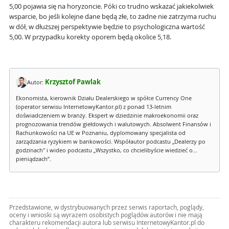
5,00 pojawia się na horyzoncie. Póki co trudno wskazać jakiekolwiek
wsparcie, bo jeśli kolejne dane będą złe, to żadne nie zatrzyma ruchu
w dół, w dłuższej perspektywie będzie to psychologiczna wartość
5,00. W przypadku korekty oporem będą okolice 5,18.
Krzysztof Pawlak
Autor:
Ekonomista, kierownik Działu Dealerskiego w spółce Currency One
(operator serwisu InternetowyKantor.pl) z ponad 13-letnim
doświadczeniem w branży. Ekspert w dziedzinie makroekonomii oraz
prognozowania trendów giełdowych i walutowych. Absolwent Finansów i
Rachunkowości na UE w Poznaniu, dyplomowany specjalista od
zarządzania ryzykiem w bankowości. Współautor podcastu „Dealerzy po
godzinach" i wideo podcastu „Wszystko, co chcielibyście wiedzieć o...
pieniądzach”.
Przedstawione, w dystrybuowanych przez serwis raportach, poglądy,
oceny i wnioski są wyrazem osobistych poglądów autorów i nie mają
charakteru rekomendacji autora lub serwisu InternetowyKantor.pl do