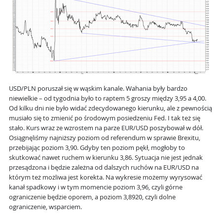
USD/PLN poruszał się w wąskim kanale. Wahania były bardzo
niewielkie – od tygodnia było to raptem 5 groszy między 3,95 a 4,00.
Od kilku dni nie było widać zdecydowanego kierunku, ale z pewnością
musiało się to zmienić po środowym posiedzeniu Fed. I tak też się
stało. Kurs wraz ze wzrostem na parze EUR/USD poszybował w dół.
Osiągnęliśmy najniższy poziom od referendum w sprawie Brexitu,
przebijając poziom 3,90. Gdyby ten poziom pękł, mogłoby to
skutkować nawet ruchem w kierunku 3,86. Sytuacja nie jest jednak
przesądzona i będzie zależna od dalszych ruchów na EUR/USD na
którym też możliwa jest korekta. Na wykresie możemy wyrysować
kanał spadkowy i w tym momencie poziom 3,96, czyli górne
ograniczenie będzie oporem, a poziom 3,8920, czyli dolne
ograniczenie, wsparciem.