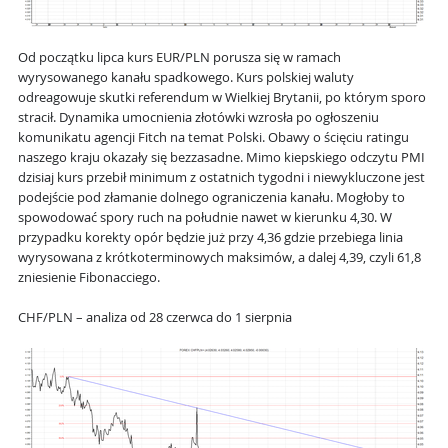
Od początku lipca kurs EUR/PLN porusza się w ramach
wyrysowanego kanału spadkowego. Kurs polskiej waluty
odreagowuje skutki referendum w Wielkiej Brytanii, po którym sporo
stracił. Dynamika umocnienia złotówki wzrosła po ogłoszeniu
komunikatu agencji Fitch na temat Polski. Obawy o ścięciu ratingu
naszego kraju okazały się bezzasadne. Mimo kiepskiego odczytu PMI
dzisiaj kurs przebił minimum z ostatnich tygodni i niewykluczone jest
podejście pod złamanie dolnego ograniczenia kanału. Mogłoby to
spowodować spory ruch na południe nawet w kierunku 4,30. W
przypadku korekty opór będzie już przy 4,36 gdzie przebiega linia
wyrysowana z krótkoterminowych maksimów, a dalej 4,39, czyli 61,8
zniesienie Fibonacciego.
CHF/PLN – analiza od 28 czerwca do 1 sierpnia