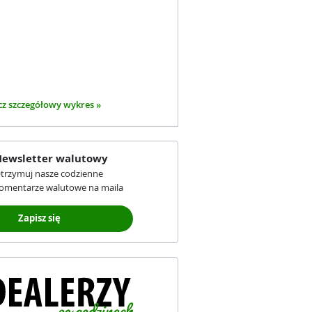
z szczegółowy wykres »
ewsletter walutowy
trzymuj nasze codzienne
omentarze walutowe na maila
Zapisz się