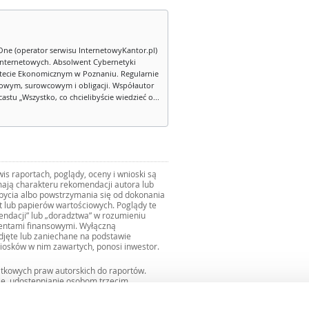
One (operator serwisu InternetowyKantor.pl)
internetowych. Absolwent Cybernetyki
tecie Ekonomicznym w Poznaniu. Regularnie
owym, surowcowym i obligacji. Współautor
stu „Wszystko, co chcielibyście wiedzieć o...
s raportach, poglądy, oceny i wnioski są
ają charakteru rekomendacji autora lub
zbycia albo powstrzymania się od dokonania
ut lub papierów wartościowych. Poglądy te
mendacji” lub „doradztwa” w rozumieniu
mentami finansowymi. Wyłączną
djęte lub zaniechane na podstawie
iosków w nim zawartych, ponosi inwestor.
ątkowych praw autorskich do raportów.
ie, udostępnianie osobom trzecim
we fragmentach bez zgody autorów serwisu.
uro@internetowykantor.pl
.