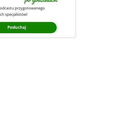
podcastu przygotowanego
ch specjalistów!
Posłuchaj