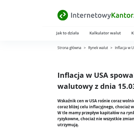
Jak to działa
Kalkulator walut
K
Strona główna
>
Rynek walut
>
Inflacja w
Inflacja w USA spowa
walutowy z dnia 15.0
Wskaźnik cen w USA rośnie coraz wolnie
coraz bliżej celu inflacyjnego, chociaż 
W tle mamy przepływ kapitałów na ryn
ryzykowne, chociaż nie wszystkie zmian
utrzymują.