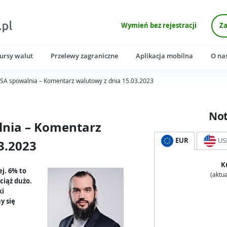
Wymień bez rejestracji
Za
ursy walut
Przelewy zagraniczne
Aplikacja mobilna
O na
 USA spowalnia – Komentarz walutowy z dnia 15.03.2023
No
lnia – Komentarz
EUR
US
3.2023
K
j. 6% to
(aktua
wciąż dużo.
ki
y się