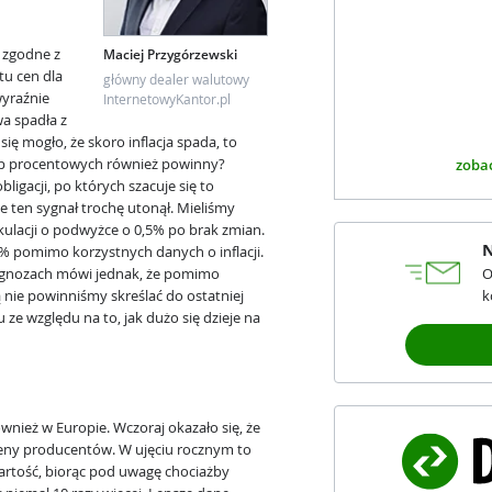
e zgodne z
Maciej Przygórzewski
tu cen dla
główny dealer walutowy
wyraźnie
InternetowyKantor.pl
wa spadła z
ię mogło, że skoro inflacja spada, to
óp procentowych również powinny?
zobac
ligacji, po których szacuje się to
e ten sygnał trochę utonął. Mieliśmy
kulacji o podwyżce o 0,5% po brak zmian.
N
 pomimo korzystnych danych o inflacji.
ognozach mówi jednak, że pomimo
O
ie powinniśmy skreślać do ostatniej
k
ze względu na to, jak dużo się dzieje na
wnież w Europie. Wczoraj okazało się, że
ceny producentów. W ujęciu rocznym to
 wartość, biorąc pod uwagę chociażby