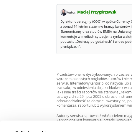
Maciej Przygórzewski
Autor:
Dyrektor operacyjny (COO) w spółce Currency 
z ponad 14-letnim stażem w branży kantorów 
Ekonomicznej oraz studiów EMBA na Uniwersy
komentuje w mediach sytuację na rynku walut
podcastu „Dealerzy po godzinach" i wideo podca
pieniądzach”.
Przedstawione, w dystrybuowanych przez serwi
wyrazem osobistych poglądów autorów i nie m
serwisu InternetowyKantor.pl do nabycia lub 
transakcji w odniesieniu do jakichkolwiek wal
jak i inne treści raportów nie stanowią „reko
ustawy z dnia 29 lipca 2005 o obrocie instru
odpowiedzialność za decyzje inwestycyjne, po
komentarza, raportu lub z wykorzystaniem wn
Autorzy serwisu są również właścicielem maj
Zabronione jest kopiowanie, przedrukowywan
i rozpowszechnianie raportów w całości lub 
Zgodę taką można uzyskać pisząc na adres
bi