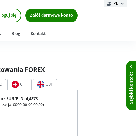
PL
loguj się
Załóż darmowe konto
s
Blog
Kontakt
towania FOREX
Szybki kontakt
D
CHF
GBP
urs
EUR
/PLN:
4,4873
lizacja:
0000-00-00 00:00
)