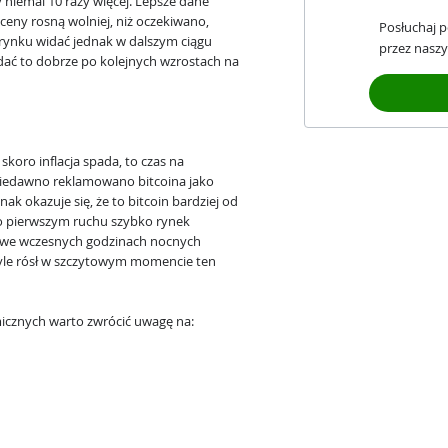
y niemal 10 razy więcej. Lepsze dane
 ceny rosną wolniej, niż oczekiwano,
Posłuchaj 
 rynku widać jednak w dalszym ciągu
przez naszy
idać to dobrze po kolejnych wzrostach na
skoro inflacja spada, to czas na
niedawno reklamowano bitcoina jako
ak okazuje się, że to bitcoin bardziej od
 po pierwszym ruchu szybko rynek
uż we wczesnych godzinach nocnych
tyle rósł w szczytowym momencie ten
icznych warto zwrócić uwagę na: