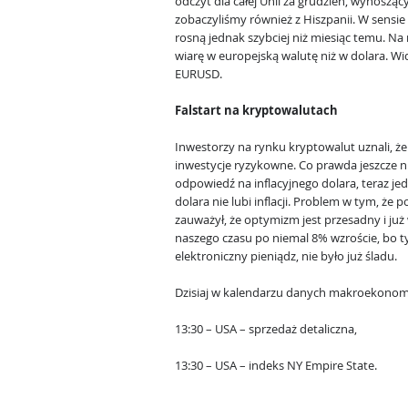
odczyt dla całej Unii za grudzień, wynosząc
zobaczyliśmy również z Hiszpanii. W sensie
rosną jednak szybciej niż miesiąc temu. Na
wiarę w europejską walutę niż w dolara. W
EURUSD.
Falstart na kryptowalutach
Inwestorzy na rynku kryptowalut uznali, że 
inwestycje ryzykowne. Co prawda jeszcze 
odpowiedź na inflacyjnego dolara, teraz jedn
dolara nie lubi inflacji. Problem w tym, że
zauważył, że optymizm jest przesadny i j
naszego czasu po niemal 8% wzroście, bo 
elektroniczny pieniądz, nie było już śladu.
Dzisiaj w kalendarzu danych makroekonom
13:30 – USA – sprzedaż detaliczna,
13:30 – USA – indeks NY Empire State.