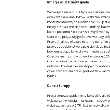
Inflacja w USA znów spada
Wczorajsze dane z USA były niemal idealni
oczekiwaniami analityków. Wskaźnik wzros
konsumentów wynosi dokładnie 6% i jest 
niższy niż 6,4% miesiąc temu. Inflacja bazo
kolei z poziomu 5,6% na 5,5%. Wydawać by s
szanse na przyszłotygodniowe wzrosty st
Prawda? Jak się okazuje ostatnio na rynku ob
prawdopodobieństwo dzieje się tak dużo, ż
bowiem w ciągu kilku dni wahnięcie od spe
Obecnie mamy znów powrót w stronę 0,25%
Część analityków bankowych w swoich pr
notowań kontraktów na stopę procentową n
chwili scenariusza braku podwyżek w marcu 
rynku.
Dane z Europy
Presja cenowa spada nie tylko w USA, ale ró
w Szwajcarii w ujęciu miesięcznym spadły 
wciąż wzrost, ale o 2,7%. Jest to niewielka