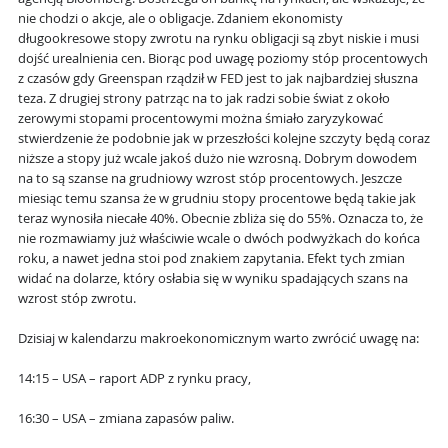
nie chodzi o akcje, ale o obligacje. Zdaniem ekonomisty
długookresowe stopy zwrotu na rynku obligacji są zbyt niskie i musi
dojść urealnienia cen. Biorąc pod uwagę poziomy stóp procentowych
z czasów gdy Greenspan rządził w FED jest to jak najbardziej słuszna
teza. Z drugiej strony patrząc na to jak radzi sobie świat z około
zerowymi stopami procentowymi można śmiało zaryzykować
stwierdzenie że podobnie jak w przeszłości kolejne szczyty będą coraz
niższe a stopy już wcale jakoś dużo nie wzrosną. Dobrym dowodem
na to są szanse na grudniowy wzrost stóp procentowych. Jeszcze
miesiąc temu szansa że w grudniu stopy procentowe będą takie jak
teraz wynosiła niecałe 40%. Obecnie zbliża się do 55%. Oznacza to, że
nie rozmawiamy już właściwie wcale o dwóch podwyżkach do końca
roku, a nawet jedna stoi pod znakiem zapytania. Efekt tych zmian
widać na dolarze, który osłabia się w wyniku spadających szans na
wzrost stóp zwrotu.
Dzisiaj w kalendarzu makroekonomicznym warto zwrócić uwagę na:
14:15 – USA – raport ADP z rynku pracy,
16:30 – USA – zmiana zapasów paliw.