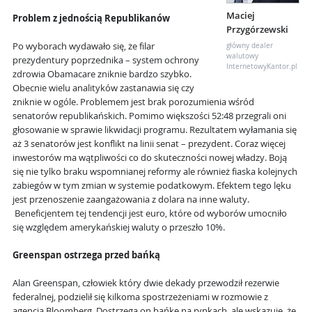
Maciej
Problem z jednością Republikanów
Przygórzewski
Po wyborach wydawało się, że filar
główny dealer
walutowy
prezydentury poprzednika – system ochrony
InternetowyKantor.pl
zdrowia Obamacare zniknie bardzo szybko.
Obecnie wielu analityków zastanawia się czy
zniknie w ogóle. Problemem jest brak porozumienia wśród
senatorów republikańskich. Pomimo większości 52:48 przegrali oni
głosowanie w sprawie likwidacji programu. Rezultatem wyłamania się
aż 3 senatorów jest konflikt na linii senat – prezydent. Coraz więcej
inwestorów ma wątpliwości co do skuteczności nowej władzy. Boją
się nie tylko braku wspomnianej reformy ale również fiaska kolejnych
zabiegów w tym zmian w systemie podatkowym. Efektem tego lęku
jest przenoszenie zaangażowania z dolara na inne waluty.
Beneficjentem tej tendencji jest euro, które od wyborów umocniło
się względem amerykańskiej waluty o przeszło 10%.
Greenspan ostrzega przed bańką
Alan Greenspan, człowiek który dwie dekady przewodził rezerwie
federalnej, podzielił się kilkoma spostrzeżeniami w rozmowie z
agencją Bloomberg. Dostrzega on bańkę na rynkach, ale wskazuje, że