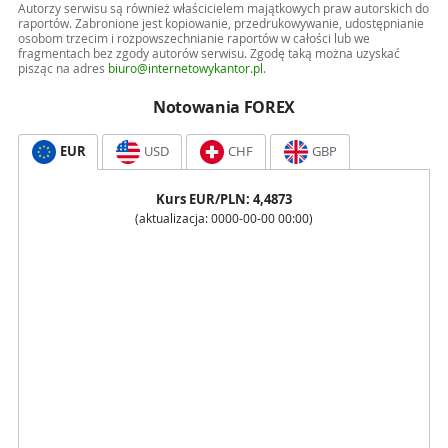
Autorzy serwisu są również właścicielem majątkowych praw autorskich do
raportów. Zabronione jest kopiowanie, przedrukowywanie, udostępnianie
osobom trzecim i rozpowszechnianie raportów w całości lub we
fragmentach bez zgody autorów serwisu. Zgodę taką można uzyskać
pisząc na adres
biuro@internetowykantor.pl
.
Notowania FOREX
EUR
USD
CHF
GBP
Kurs
EUR
/PLN:
4,4873
(aktualizacja:
0000-00-00 00:00
)