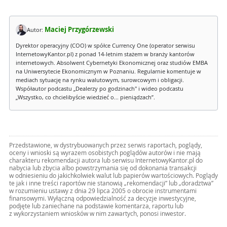
Maciej Przygórzewski
Autor:
Dyrektor operacyjny (COO) w spółce Currency One (operator serwisu
InternetowyKantor.pl) z ponad 14-letnim stażem w branży kantorów
internetowych. Absolwent Cybernetyki Ekonomicznej oraz studiów EMBA
na Uniwersytecie Ekonomicznym w Poznaniu. Regularnie komentuje w
mediach sytuację na rynku walutowym, surowcowym i obligacji.
Współautor podcastu „Dealerzy po godzinach" i wideo podcastu
„Wszystko, co chcielibyście wiedzieć o... pieniądzach”.
Przedstawione, w dystrybuowanych przez serwis raportach, poglądy,
oceny i wnioski są wyrazem osobistych poglądów autorów i nie mają
charakteru rekomendacji autora lub serwisu InternetowyKantor.pl do
nabycia lub zbycia albo powstrzymania się od dokonania transakcji
w odniesieniu do jakichkolwiek walut lub papierów wartościowych. Poglądy
te jak i inne treści raportów nie stanowią „rekomendacji” lub „doradztwa”
w rozumieniu ustawy z dnia 29 lipca 2005 o obrocie instrumentami
finansowymi. Wyłączną odpowiedzialność za decyzje inwestycyjne,
podjęte lub zaniechane na podstawie komentarza, raportu lub
z wykorzystaniem wniosków w nim zawartych, ponosi inwestor.