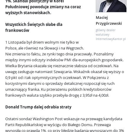
1%. Skandal polityczny w Korei
Południowej powoduje zmiany na coraz
wyższych stanowiskach.
Maciej
Przygórzewski
Wszystkich Świętych słabe dla
frankowców
główny dealer
walutowy
InternetowyKantor.pl
1 Listopada był dniem wolnym nie tylko w
Polsce, ale również na Słowacji i na Węgrzech.
Nie zmienia to faktu, że rynki tego dnia pracowały. Poznaliśmy
między innymi odczyty indeksów PMI dla europejskich gospodarek.
Wielka Brytania okazała się nieznacznie słabsza od oczekiwań. Na
uwagę zasługuje natomiast Szwajcaria. Wskaźnik okazał się wyższy o
0,9 pkt od i tak optymistycznych oczekiwań. W Połączeniu z
korzystnymi danymi o sprzedaży detalicznej rozpoczął się ruch
umacniający franka. Ku przerażeniu polskich kredytobiorców
frankowych waluta szybko przebyła drogę z 3,95zł na 4,00zł.
Donald Trump dalej odrabia straty
Ostatni sondaż Washington Post wskazuje na przewagę kandydata
Partii Republikańskiej w wyścigu do Białego Domu. Przewaga
wynosiła co prawda 1%, co przy błędzie badania wynoszącym do 3%