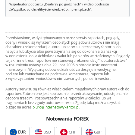
Współautor podcastu „Dealerzy po godzinach" i wideo podcastu
„Wszystko, co chcielibyście wiedzieć o... pieniądzach”.
Przedstawione, w dystrybuowanych przez serwis raportach, poglądy,
oceny i wnioski są wyrazem osobistych poglądów autorów i nie mają
charakteru rekomendacji autora lub serwisu InternetowyKantor.pl do
nabycia lub zbycia albo powstrzymania się od dokonania transakcji
w odniesieniu do jakichkolwiek walut lub papierów wartościowych. Poglądy
te jak i inne treści raportów nie stanowią „rekomendacji” lub „doradztwa”
w rozumieniu ustawy z dnia 29 lipca 2005 o obrocie instrumentami
finansowymi. Wyłączną odpowiedzialność za decyzje inwestycyjne,
podjęte lub zaniechane na podstawie komentarza, raportu lub
z wykorzystaniem wniosków w nim zawartych, ponosi inwestor.
Autorzy serwisu są również właścicielem majątkowych praw autorskich do
raportów. Zabronione jest kopiowanie, przedrukowywanie, udostępnianie
osobom trzecim i rozpowszechnianie raportów w całości lub we
fragmentach bez zgody autorów serwisu. Zgodę taką można uzyskać
pisząc na adres
biuro@internetowykantor.pl
.
Notowania FOREX
EUR
USD
CHF
GBP