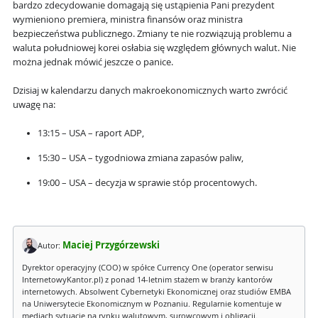
bardzo zdecydowanie domagają się ustąpienia Pani prezydent
wymieniono premiera, ministra finansów oraz ministra
bezpieczeństwa publicznego. Zmiany te nie rozwiązują problemu a
waluta południowej korei osłabia się względem głównych walut. Nie
można jednak mówić jeszcze o panice.
Dzisiaj w kalendarzu danych makroekonomicznych warto zwrócić
uwagę na:
13:15 – USA – raport ADP,
15:30 – USA – tygodniowa zmiana zapasów paliw,
19:00 – USA – decyzja w sprawie stóp procentowych.
Maciej Przygórzewski
Autor:
Dyrektor operacyjny (COO) w spółce Currency One (operator serwisu
InternetowyKantor.pl) z ponad 14-letnim stażem w branży kantorów
internetowych. Absolwent Cybernetyki Ekonomicznej oraz studiów EMBA
na Uniwersytecie Ekonomicznym w Poznaniu. Regularnie komentuje w
mediach sytuację na rynku walutowym, surowcowym i obligacji.