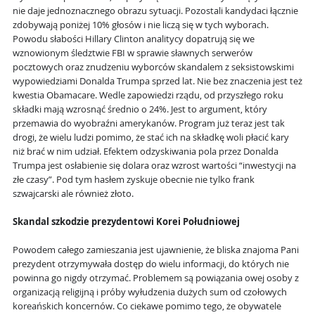
nie daje jednoznacznego obrazu sytuacji. Pozostali kandydaci łącznie
zdobywają poniżej 10% głosów i nie liczą się w tych wyborach.
Powodu słabości Hillary Clinton analitycy dopatrują się we
wznowionym śledztwie FBI w sprawie sławnych serwerów
pocztowych oraz znudzeniu wyborców skandalem z seksistowskimi
wypowiedziami Donalda Trumpa sprzed lat. Nie bez znaczenia jest też
kwestia Obamacare. Wedle zapowiedzi rządu, od przyszłego roku
składki mają wzrosnąć średnio o 24%. Jest to argument, który
przemawia do wyobraźni amerykanów. Program już teraz jest tak
drogi, że wielu ludzi pomimo, że stać ich na składkę woli płacić kary
niż brać w nim udział. Efektem odzyskiwania pola przez Donalda
Trumpa jest osłabienie się dolara oraz wzrost wartości “inwestycji na
złe czasy”. Pod tym hasłem zyskuje obecnie nie tylko frank
szwajcarski ale również złoto.
Skandal szkodzie prezydentowi Korei Południowej
Powodem całego zamieszania jest ujawnienie, że bliska znajoma Pani
prezydent otrzymywała dostęp do wielu informacji, do których nie
powinna go nigdy otrzymać. Problemem są powiązania owej osoby z
organizacją religijną i próby wyłudzenia dużych sum od czołowych
koreańskich koncernów. Co ciekawe pomimo tego, że obywatele