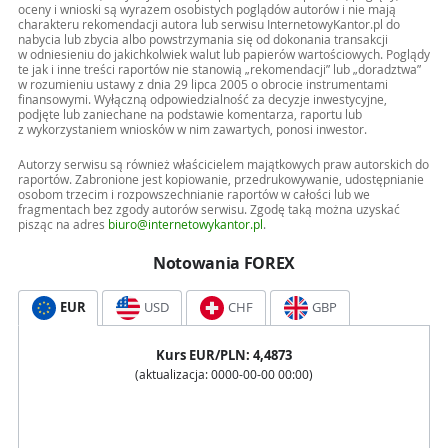
oceny i wnioski są wyrazem osobistych poglądów autorów i nie mają
charakteru rekomendacji autora lub serwisu InternetowyKantor.pl do
nabycia lub zbycia albo powstrzymania się od dokonania transakcji
w odniesieniu do jakichkolwiek walut lub papierów wartościowych. Poglądy
te jak i inne treści raportów nie stanowią „rekomendacji” lub „doradztwa”
w rozumieniu ustawy z dnia 29 lipca 2005 o obrocie instrumentami
finansowymi. Wyłączną odpowiedzialność za decyzje inwestycyjne,
podjęte lub zaniechane na podstawie komentarza, raportu lub
z wykorzystaniem wniosków w nim zawartych, ponosi inwestor.
Autorzy serwisu są również właścicielem majątkowych praw autorskich do
raportów. Zabronione jest kopiowanie, przedrukowywanie, udostępnianie
osobom trzecim i rozpowszechnianie raportów w całości lub we
fragmentach bez zgody autorów serwisu. Zgodę taką można uzyskać
pisząc na adres
biuro@internetowykantor.pl
.
Notowania FOREX
EUR
USD
CHF
GBP
Kurs
EUR
/PLN:
4,4873
(aktualizacja:
0000-00-00 00:00
)