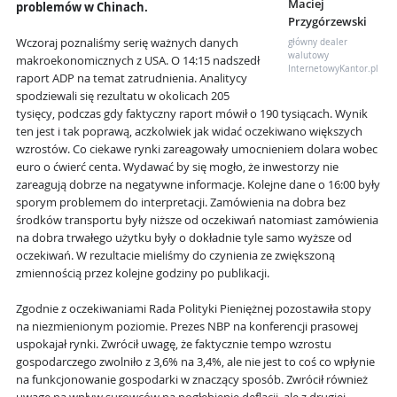
Maciej
problemów w Chinach.
Przygórzewski
Wczoraj poznaliśmy serię ważnych danych
główny dealer
walutowy
makroekonomicznych z USA. O 14:15 nadszedł
InternetowyKantor.pl
raport ADP na temat zatrudnienia. Analitycy
spodziewali się rezultatu w okolicach 205
tysięcy, podczas gdy faktyczny raport mówił o 190 tysiącach. Wynik
ten jest i tak poprawą, aczkolwiek jak widać oczekiwano większych
wzrostów. Co ciekawe rynki zareagowały umocnieniem dolara wobec
euro o ćwierć centa. Wydawać by się mogło, że inwestorzy nie
zareagują dobrze na negatywne informacje. Kolejne dane o 16:00 były
sporym problemem do interpretacji. Zamówienia na dobra bez
środków transportu były niższe od oczekiwań natomiast zamówienia
na dobra trwałego użytku były o dokładnie tyle samo wyższe od
oczekiwań. W rezultacie mieliśmy do czynienia ze zwiększoną
zmiennością przez kolejne godziny po publikacji.
Zgodnie z oczekiwaniami Rada Polityki Pieniężnej pozostawiła stopy
na niezmienionym poziomie. Prezes NBP na konferencji prasowej
uspokajał rynki. Zwrócił uwagę, że faktycznie tempo wzrostu
gospodarczego zwolniło z 3,6% na 3,4%, ale nie jest to coś co wpłynie
na funkcjonowanie gospodarki w znaczący sposób. Zwrócił również