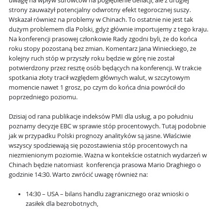
uwagę na wpływ surowców na pogłębienie deflacji, ale z drugiej
strony zauważył potencjalny odwrotny efekt tegorocznej suszy.
Wskazał również na problemy w Chinach. To ostatnie nie jest tak
dużym problemem dla Polski, gdyż głównie importujemy z tego kraju.
Na konferencji prasowej członkowie Rady zgodni byli, że do końca
roku stopy pozostaną bez zmian. Komentarz Jana Winieckiego, że
kolejny ruch stóp w przyszły roku będzie w górę nie został
potwierdzony przez resztę osób będących na konferencji. W trakcie
spotkania złoty tracił względem głównych walut, w szczytowym
momencie nawet 1 grosz, po czym do końca dnia powrócił do
poprzedniego poziomu.
Dzisiaj od rana publikacje indeksów PMI dla usług, a po południu
poznamy decyzje EBC w sprawie stóp procentowych. Tutaj podobnie
jak w przypadku Polski prognozy analityków są jasne. Właściwie
wszyscy spodziewają się pozostawienia stóp procentowych na
niezmienionym poziomie. Ważna w kontekście ostatnich wydarzeń w
Chinach będzie natomiast konferencja prasowa Mario Draghiego o
godzinie 14:30. Warto zwrócić uwagę również na:
14:30 – USA – bilans handlu zagranicznego oraz wnioski o
zasiłek dla bezrobotnych,