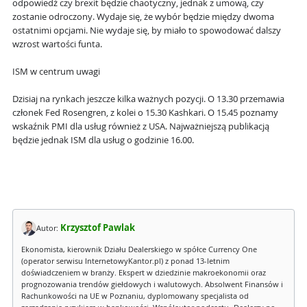
odpowiedź czy brexit będzie chaotyczny, jednak z umową, czy
zostanie odroczony. Wydaje się, że wybór będzie między dwoma
ostatnimi opcjami. Nie wydaje się, by miało to spowodować dalszy
wzrost wartości funta.
ISM w centrum uwagi
Dzisiaj na rynkach jeszcze kilka ważnych pozycji. O 13.30 przemawia
członek Fed Rosengren, z kolei o 15.30 Kashkari. O 15.45 poznamy
wskaźnik PMI dla usług również z USA. Najważniejszą publikacją
będzie jednak ISM dla usług o godzinie 16.00.
Krzysztof Pawlak
Autor:
Ekonomista, kierownik Działu Dealerskiego w spółce Currency One
(operator serwisu InternetowyKantor.pl) z ponad 13-letnim
doświadczeniem w branży. Ekspert w dziedzinie makroekonomii oraz
prognozowania trendów giełdowych i walutowych. Absolwent Finansów i
Rachunkowości na UE w Poznaniu, dyplomowany specjalista od