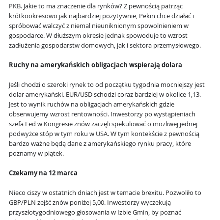
PKB. Jakie to ma znaczenie dla rynków? Z pewnością patrząc
krótkookresowo jak najbardziej pozytywnie, Pekin chce działać i
spróbować walczyć z niemal nieuniknionym spowolnieniem w
gospodarce. W dłuższym okresie jednak spowoduje to wzrost
zadłużenia gospodarstw domowych, jak i sektora przemysłowego.
Ruchy na amerykańskich obligacjach wspierają dolara
Jeśli chodzi o szeroki rynek to od początku tygodnia mocniejszy jest
dolar amerykański. EUR/USD schodzi coraz bardziej w okolice 1,13.
Jest to wynik ruchów na obligacjach amerykańskich gdzie
obserwujemy wzrost rentowności. Inwestorzy po wystąpieniach
szefa Fed w Kongresie znów zaczęli spekulować o możliwej jednej
podwyżce stóp w tym roku w USA. W tym kontekście z pewnością
bardzo ważne będą dane z amerykańskiego rynku pracy, które
poznamy w piątek.
Czekamy na 12 marca
Nieco ciszy w ostatnich dniach jest w temacie brexitu. Pozwoliło to
GBP/PLN zejść znów poniżej 5,00. Inwestorzy wyczekują
przyszłotygodniowego głosowania w Izbie Gmin, by poznać