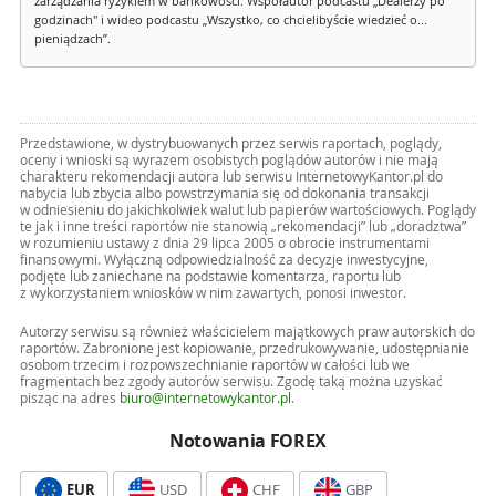
zarządzania ryzykiem w bankowości. Współautor podcastu „Dealerzy po
godzinach" i wideo podcastu „Wszystko, co chcielibyście wiedzieć o...
pieniądzach”.
Przedstawione, w dystrybuowanych przez serwis raportach, poglądy,
oceny i wnioski są wyrazem osobistych poglądów autorów i nie mają
charakteru rekomendacji autora lub serwisu InternetowyKantor.pl do
nabycia lub zbycia albo powstrzymania się od dokonania transakcji
w odniesieniu do jakichkolwiek walut lub papierów wartościowych. Poglądy
te jak i inne treści raportów nie stanowią „rekomendacji” lub „doradztwa”
w rozumieniu ustawy z dnia 29 lipca 2005 o obrocie instrumentami
finansowymi. Wyłączną odpowiedzialność za decyzje inwestycyjne,
podjęte lub zaniechane na podstawie komentarza, raportu lub
z wykorzystaniem wniosków w nim zawartych, ponosi inwestor.
Autorzy serwisu są również właścicielem majątkowych praw autorskich do
raportów. Zabronione jest kopiowanie, przedrukowywanie, udostępnianie
osobom trzecim i rozpowszechnianie raportów w całości lub we
fragmentach bez zgody autorów serwisu. Zgodę taką można uzyskać
pisząc na adres
biuro@internetowykantor.pl
.
Notowania FOREX
EUR
USD
CHF
GBP