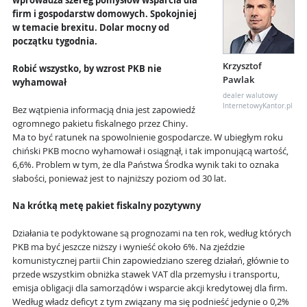
wprowadza szereg pomysłów wsparcia dla
firm i gospodarstw domowych. Spokojniej
w temacie brexitu. Dolar mocny od
początku tygodnia.
Krzysztof
Robić wszystko, by wzrost PKB nie
Pawlak
wyhamował
dealer walutowy
InternetowyKantor.pl
Bez wątpienia informacją dnia jest zapowiedź
ogromnego pakietu fiskalnego przez Chiny.
Ma to być ratunek na spowolnienie gospodarcze. W ubiegłym roku
chiński PKB mocno wyhamował i osiągnął, i tak imponującą wartość,
6,6%. Problem w tym, że dla Państwa Środka wynik taki to oznaka
słabości, ponieważ jest to najniższy poziom od 30 lat.
Na krótką metę pakiet fiskalny pozytywny
Działania te podyktowane są prognozami na ten rok, według których
PKB ma być jeszcze niższy i wynieść około 6%. Na zjeździe
komunistycznej partii Chin zapowiedziano szereg działań, głównie to
przede wszystkim obniżka stawek VAT dla przemysłu i transportu,
emisja obligacji dla samorządów i wsparcie akcji kredytowej dla firm.
Według władz deficyt z tym związany ma się podnieść jedynie o 0,2%