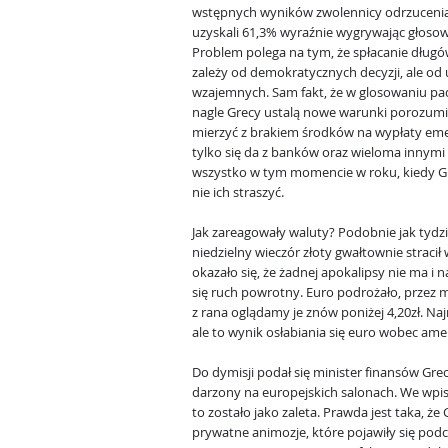
wstępnych wyników zwolennicy odrzucenia
uzyskali 61,3% wyraźnie wygrywając głosow
Problem polega na tym, że spłacanie długó
zależy od demokratycznych decyzji, ale o
wzajemnych. Sam fakt, że w glosowaniu padł
nagle Grecy ustalą nowe warunki porozumie
mierzyć z brakiem środków na wypłaty eme
tylko się da z banków oraz wieloma innymi
wszystko w tym momencie w roku, kiedy Gre
nie ich straszyć.
Jak zareagowały waluty? Podobnie jak tyd
niedzielny wieczór złoty gwałtownie straci
okazało się, że żadnej apokalipsy nie ma i 
się ruch powrotny. Euro podrożało, przez m
z rana oglądamy je znów poniżej 4,20zł. Najm
ale to wynik osłabiania się euro wobec ame
Do dymisji podał się minister finansów Grec
darzony na europejskich salonach. We wpi
to zostało jako zaleta. Prawda jest taka, ż
prywatne animozje, które pojawiły się podc