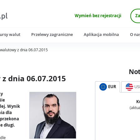
Wymień bez rejestracji
Za
ursy walut
Przelewy zagraniczne
Aplikacja mobilna
O na
walutowy z dnia 06.07.2015
No
z dnia 06.07.2015
EUR
US
cy
Nie
K
lej. Wynik
(aktua
ia dla
e przekona
e długi.
dle