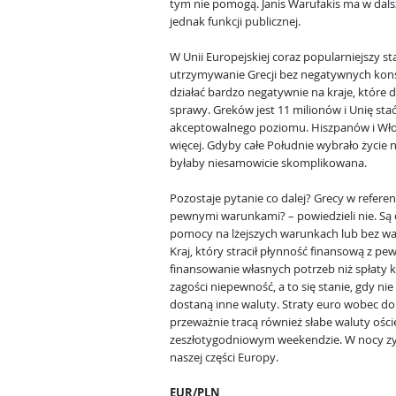
tym nie pomogą. Janis Warufakis ma w dalsz
jednak funkcji publicznej.
W Unii Europejskiej coraz popularniejszy st
utrzymywanie Grecji bez negatywnych kons
działać bardzo negatywnie na kraje, któr
sprawy. Greków jest 11 milionów i Unię st
akceptowalnego poziomu. Hiszpanów i Wło
więcej. Gdyby całe Południe wybrało życie n
byłaby niesamowicie skomplikowana.
Pozostaje pytanie co dalej? Grecy w refer
pewnymi warunkami? – powiedzieli nie. Są d
pomocy na lżejszych warunkach lub bez war
Kraj, który stracił płynność finansową z p
finansowanie własnych potrzeb niż spłaty k
zagości niepewność, a to się stanie, gdy n
dostaną inne waluty. Straty euro wobec dol
przeważnie tracą również słabe waluty ości
zeszłotygodniowym weekendzie. W nocy zyski
naszej części Europy.
EUR/PLN