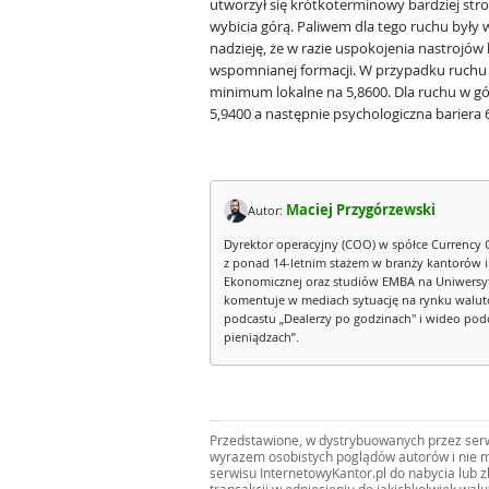
utworzył się krótkoterminowy bardziej str
wybicia górą. Paliwem dla tego ruchu były 
nadzieję, że w razie uspokojenia nastrojów
wspomnianej formacji. W przypadku ruchu 
minimum lokalne na 5,8600. Dla ruchu w g
5,9400 a następnie psychologiczna bariera 
Maciej Przygórzewski
Autor:
Dyrektor operacyjny (COO) w spółce Currency 
z ponad 14-letnim stażem w branży kantorów 
Ekonomicznej oraz studiów EMBA na Uniwersy
komentuje w mediach sytuację na rynku walut
podcastu „Dealerzy po godzinach" i wideo podca
pieniądzach”.
Przedstawione, w dystrybuowanych przez serwi
wyrazem osobistych poglądów autorów i nie m
serwisu InternetowyKantor.pl do nabycia lub 