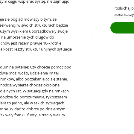
ym ciągu wspierać Syrizę, nie zajmując
Posłuchaj 
przez naszy
aje się pogląd mówiący o tym, że
ekwencji w swoich strukturach będzie
e dużym wysiłkiem uporządkowały swoje
ać na umorzenie tych długów do
chów jest razem prawie 10-krotnie
a koszt reszty struktur unijnych sytuacja
endum na pytanie: Czy chcecie pomoc pod
wie możliwości, udzielenie im tej
unków, albo poczekanie co się stanie.
ewnością wybierze chociaż okrojone
olejnych rat. W sytuacji gdy na rynkach
ie dojdzie do porozumienia, rykoszetem
ara to jedno, ale w takich sytuacjach
enne. Widać to dobrze po dzisiejszym i
wały franki i funty, a traciły waluty