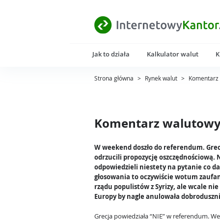
Jak to działa
Kalkulator walut
K
Strona główna
>
Rynek walut
>
Komentarz 
Komentarz walutowy 
W weekend doszło do referendum. Gre
odrzucili propozycję oszczędnościową. 
odpowiedzieli niestety na pytanie co da
głosowania to oczywiście wotum zaufan
rządu populistów z Syrizy, ale wcale ni
Europy by nagle anulowała dobroduszni
Grecja powiedziała “NIE” w referendum. We