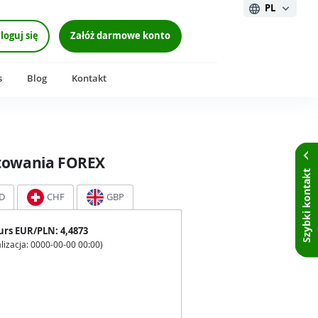
PL
loguj się
Załóż darmowe konto
s
Blog
Kontakt
towania FOREX
Szybki kontakt
D
CHF
GBP
urs
EUR
/PLN:
4,4873
lizacja:
0000-00-00 00:00
)