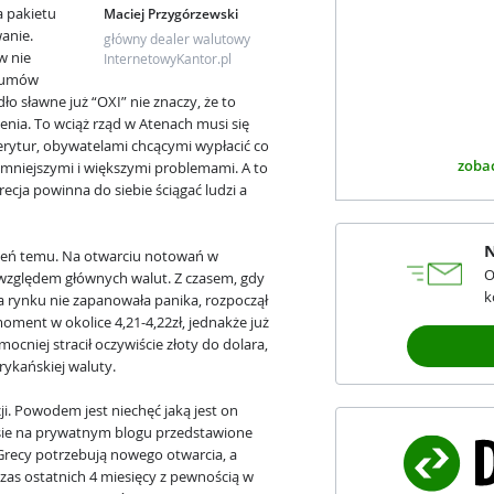
 pakietu
Maciej Przygórzewski
anie.
główny dealer walutowy
w nie
InternetowyKantor.pl
d umów
o sławne już “OXI” nie znaczy, że to
nia. To wciąż rząd w Atenach musi się
rytur, obywatelami chcącymi wypłacić co
zobac
 mniejszymi i większymi problemami. A to
cja powinna do siebie ściągać ludzi a
N
zień temu. Na otwarciu notowań w
O
ł względem głównych walut. Z czasem, gdy
k
na rynku nie zapanowała panika, rozpoczął
oment w okolice 4,21-4,22zł, jednakże już
ocniej stracił oczywiście złoty do dolara,
rykańskiej waluty.
ji. Powodem jest niechęć jaką jest on
sie na prywatnym blogu przedstawione
e Grecy potrzebują nowego otwarcia, a
zas ostatnich 4 miesięcy z pewnością w