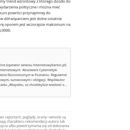
omy trend wzrostowy z którego doszło do
wydarzenia polityczne i można mieć
 kurs powróci przynajmniej do
w dół wsparciem jest dolne ostatnie
órę oporem jest wczorajsze maksimum na
6,0000.
One (operator serwisu InternetowyKantor.pl)
internetowych. Absolwent Cybernetyki
tecie Ekonomicznym w Poznaniu. Regularnie
owym, surowcowym i obligacji. Współautor
stu „Wszystko, co chcielibyście wiedzieć o...
s raportach, poglądy, oceny i wnioski są
ają charakteru rekomendacji autora lub
zbycia albo powstrzymania się od dokonania