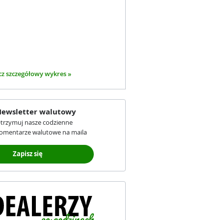
z szczegółowy wykres »
ewsletter walutowy
trzymuj nasze codzienne
omentarze walutowe na maila
Zapisz się