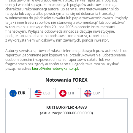
Przedstawione, w dystrybuowanych przez serwis raportach, poglądy,
oceny i wnioski są wyrazem osobistych poglądów autorów i nie mają
charakteru rekomendacji autora lub serwisu InternetowyKantor.pl do
nabycia lub zbycia albo powstrzymania się od dokonania transakcji
w odniesieniu do jakichkolwiek walut lub papierów wartościowych. Poglądy
te jak i inne treści raportów nie stanowią „rekomendacji” lub „doradztwa”
w rozumieniu ustawy z dnia 29 lipca 2005 o obrocie instrumentami
finansowymi. Wyłączną odpowiedzialność za decyzje inwestycyjne,
podjęte lub zaniechane na podstawie komentarza, raportu lub
z wykorzystaniem wniosków w nim zawartych, ponosi inwestor.
Autorzy serwisu są również właścicielem majątkowych praw autorskich do
raportów. Zabronione jest kopiowanie, przedrukowywanie, udostępnianie
osobom trzecim i rozpowszechnianie raportów w całości lub we
fragmentach bez zgody autorów serwisu. Zgodę taką można uzyskać
pisząc na adres
biuro@internetowykantor.pl
.
Notowania FOREX
EUR
USD
CHF
GBP
Kurs
EUR
/PLN:
4,4873
(aktualizacja:
0000-00-00 00:00
)