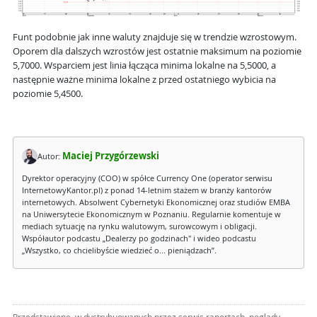
Funt podobnie jak inne waluty znajduje się w trendzie wzrostowym.
Oporem dla dalszych wzrostów jest ostatnie maksimum na poziomie
5,7000. Wsparciem jest linia łącząca minima lokalne na 5,5000, a
następnie ważne minima lokalne z przed ostatniego wybicia na
poziomie 5,4500.
Maciej Przygórzewski
Autor:
Dyrektor operacyjny (COO) w spółce Currency One (operator serwisu
InternetowyKantor.pl) z ponad 14-letnim stażem w branży kantorów
internetowych. Absolwent Cybernetyki Ekonomicznej oraz studiów EMBA
na Uniwersytecie Ekonomicznym w Poznaniu. Regularnie komentuje w
mediach sytuację na rynku walutowym, surowcowym i obligacji.
Współautor podcastu „Dealerzy po godzinach" i wideo podcastu
„Wszystko, co chcielibyście wiedzieć o... pieniądzach”.