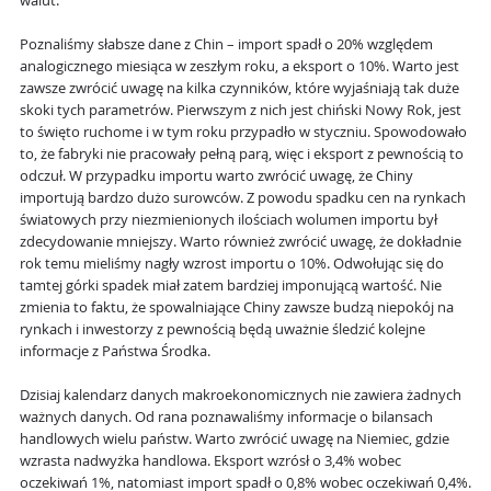
walut.
Poznaliśmy słabsze dane z Chin – import spadł o 20% względem
analogicznego miesiąca w zeszłym roku, a eksport o 10%. Warto jest
zawsze zwrócić uwagę na kilka czynników, które wyjaśniają tak duże
skoki tych parametrów. Pierwszym z nich jest chiński Nowy Rok, jest
to święto ruchome i w tym roku przypadło w styczniu. Spowodowało
to, że fabryki nie pracowały pełną parą, więc i eksport z pewnością to
odczuł. W przypadku importu warto zwrócić uwagę, że Chiny
importują bardzo dużo surowców. Z powodu spadku cen na rynkach
światowych przy niezmienionych ilościach wolumen importu był
zdecydowanie mniejszy. Warto również zwrócić uwagę, że dokładnie
rok temu mieliśmy nagły wzrost importu o 10%. Odwołując się do
tamtej górki spadek miał zatem bardziej imponującą wartość. Nie
zmienia to faktu, że spowalniające Chiny zawsze budzą niepokój na
rynkach i inwestorzy z pewnością będą uważnie śledzić kolejne
informacje z Państwa Środka.
Dzisiaj kalendarz danych makroekonomicznych nie zawiera żadnych
ważnych danych. Od rana poznawaliśmy informacje o bilansach
handlowych wielu państw. Warto zwrócić uwagę na Niemiec, gdzie
wzrasta nadwyżka handlowa. Eksport wzrósł o 3,4% wobec
oczekiwań 1%, natomiast import spadł o 0,8% wobec oczekiwań 0,4%.