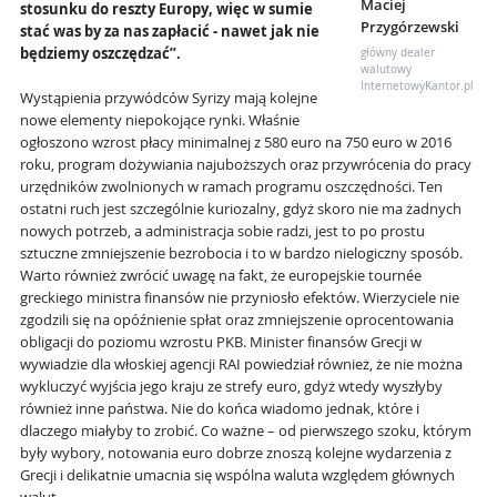
Maciej
stosunku do reszty Europy, więc w sumie
Przygórzewski
stać was by za nas zapłacić - nawet jak nie
będziemy oszczędzać”.
główny dealer
walutowy
InternetowyKantor.pl
Wystąpienia przywódców Syrizy mają kolejne
nowe elementy niepokojące rynki. Właśnie
ogłoszono wzrost płacy minimalnej z 580 euro na 750 euro w 2016
roku, program dożywiania najuboższych oraz przywrócenia do pracy
urzędników zwolnionych w ramach programu oszczędności. Ten
ostatni ruch jest szczególnie kuriozalny, gdyż skoro nie ma żadnych
nowych potrzeb, a administracja sobie radzi, jest to po prostu
sztuczne zmniejszenie bezrobocia i to w bardzo nielogiczny sposób.
Warto również zwrócić uwagę na fakt, że europejskie tournée
greckiego ministra finansów nie przyniosło efektów. Wierzyciele nie
zgodzili się na opóźnienie spłat oraz zmniejszenie oprocentowania
obligacji do poziomu wzrostu PKB. Minister finansów Grecji w
wywiadzie dla włoskiej agencji RAI powiedział również, że nie można
wykluczyć wyjścia jego kraju ze strefy euro, gdyż wtedy wyszłyby
również inne państwa. Nie do końca wiadomo jednak, które i
dlaczego miałyby to zrobić. Co ważne – od pierwszego szoku, którym
były wybory, notowania euro dobrze znoszą kolejne wydarzenia z
Grecji i delikatnie umacnia się wspólna waluta względem głównych