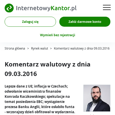
Zaloguj się
Załóż darmowe konto
Wymień bez rejestracji
Strona główna
>
Rynek walut
>
Komentarz walutowy z dnia 09.03.2016
Komentarz walutowy z dnia
09.03.2016
Lepsze dane z UE; inflacja w Czechach;
odwołanie wiceministra finansów
Konrada Raczkowskiego; spekulacje na
temat posiedzenia EBC; wystąpienie
prezesa Banku Anglii, które osłabiło funta
- wczorajszy dzień obfitował w wydarzenia.