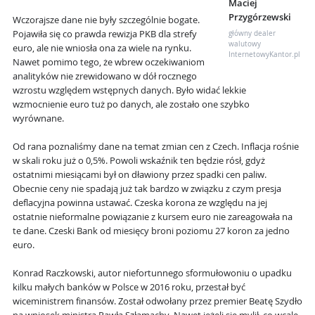
Maciej
Przygórzewski
Wczorajsze dane nie były szczególnie bogate.
Pojawiła się co prawda rewizja PKB dla strefy
główny dealer
walutowy
euro, ale nie wniosła ona za wiele na rynku.
InternetowyKantor.pl
Nawet pomimo tego, że wbrew oczekiwaniom
analityków nie zrewidowano w dół rocznego
wzrostu względem wstępnych danych. Było widać lekkie
wzmocnienie euro tuż po danych, ale zostało one szybko
wyrównane.
Od rana poznaliśmy dane na temat zmian cen z Czech. Inflacja rośnie
w skali roku już o 0,5%. Powoli wskaźnik ten będzie rósł, gdyż
ostatnimi miesiącami był on dławiony przez spadki cen paliw.
Obecnie ceny nie spadają już tak bardzo w związku z czym presja
deflacyjna powinna ustawać. Czeska korona ze względu na jej
ostatnie nieformalne powiązanie z kursem euro nie zareagowała na
te dane. Czeski Bank od miesięcy broni poziomu 27 koron za jedno
euro.
Konrad Raczkowski, autor niefortunnego sformułowoniu o upadku
kilku małych banków w Polsce w 2016 roku, przestał być
wiceministrem finansów. Został odwołany przez premier Beatę Szydło