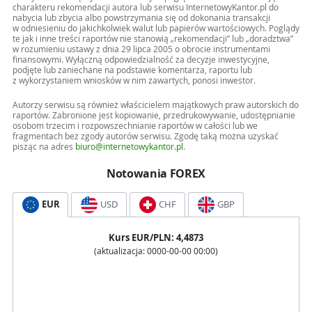
charakteru rekomendacji autora lub serwisu InternetowyKantor.pl do
nabycia lub zbycia albo powstrzymania się od dokonania transakcji
w odniesieniu do jakichkolwiek walut lub papierów wartościowych. Poglądy
te jak i inne treści raportów nie stanowią „rekomendacji” lub „doradztwa”
w rozumieniu ustawy z dnia 29 lipca 2005 o obrocie instrumentami
finansowymi. Wyłączną odpowiedzialność za decyzje inwestycyjne,
podjęte lub zaniechane na podstawie komentarza, raportu lub
z wykorzystaniem wniosków w nim zawartych, ponosi inwestor.
Autorzy serwisu są również właścicielem majątkowych praw autorskich do
raportów. Zabronione jest kopiowanie, przedrukowywanie, udostępnianie
osobom trzecim i rozpowszechnianie raportów w całości lub we
fragmentach bez zgody autorów serwisu. Zgodę taką można uzyskać
pisząc na adres
biuro@internetowykantor.pl
.
Notowania FOREX
EUR
USD
CHF
GBP
Kurs
EUR
/PLN:
4,4873
(aktualizacja:
0000-00-00 00:00
)