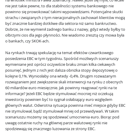
na wniosek ministra Pawła Szłamachy. Nawet jeżeli się mylił, co wcale
nie jest takie pewne, to dla stabilności systemu bankowego nie
powinno się prowokować takimi wypowiedziami. Potencjalne skutki
strachu i związanych z tym nieracjonalnych zachowań klientów mogą
być znacznie bardziej dotkliwe dla sektora niż samo bankructwo.
Dobrze, że nie wymienił żadnego banku z nazwy, gdyż wtedy byłby to
olbrzymi cios dla jego płynności. Nie wiadomo zresztą czy mowa była
o bankach, czy SKOK-ach.
Na rynkach trwają spekulację na temat efektów czwartkowego
posiedzenia EBC w tym tygodniu. Spośród możliwych scenariuszy
wymieniane jest oprócz oczywiście braku zmian kilka ciekawych
posunięć. Jednym z nich jest dalsza obniżka stopy depozytowej o
kolejne 0,1%. Wyniosłaby ona wtedy -0,4%. Drugim rozważanym
rozwiązaniem jest zwiększenie skali interwencji na rynku z obecnych
60 miliardów euro miesięcznie. Jak powinny reagować rynki na te
informacje? Jeżeli EBC będzie stymulować mocniej niż oczekują
inwestorzy powinien być to sygnał osłabiający euro względem
głównych walut. Odwrotna sytuacja powinna mieć miejsce gdyby EBC
nie stymulował, bądź stymulował mniej od przewidywań. W takim
scenariuszu możemy się spodziewać umocnienia euro. Biorąc pod
uwagę ostatnie ruchy na głównej parze walutowej rynki nie
spodziewają się znacznego luzowania ze strony EBC.