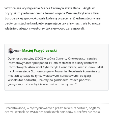
Wczorajsze wystąpienie Marka Carney’a szefa Banku Anglii w
brytyjskim parlamencie na temat wyjścia Wielkiej Brytanii z Unii
Europejskiej sprowokowała kolejną przecenę. Z jednej strony nie
padły tam żadne konkrety sugerujące tak silny ruch, ale to może
właśnie dlatego inwestorzy tak nerwowo zareagowali.
Maciej Przygórzewski
Autor:
Dyrektor operacyjny (COO) w spółce Currency One (operator serwisu
InternetowyKantor.pl) z ponad 14-letnim stażem w branży kantorów
internetowych. Absolwent Cybernetyki Ekonomicznej oraz studiów EMBA
na Uniwersytecie Ekonomicznym w Poznaniu. Regularnie komentuje w
mediach sytuację na rynku walutowym, surowcowym i obligacji.
Współautor podcastu „Dealerzy po godzinach" i wideo podcastu
„Wszystko, co chcielibyście wiedzieć o... pieniądzach”.
Przedstawione, w dystrybuowanych przez serwis raportach, poglądy,
oceny i wnioski są wyrazem osobistych poglądów autorów i nie mają