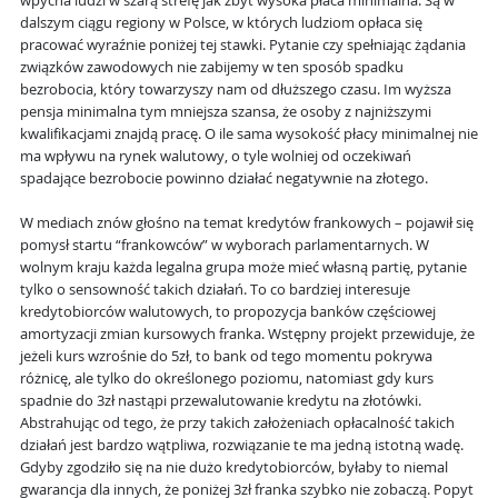
wpycha ludzi w szarą strefę jak zbyt wysoka płaca minimalna. Są w
dalszym ciągu regiony w Polsce, w których ludziom opłaca się
pracować wyraźnie poniżej tej stawki. Pytanie czy spełniając żądania
związków zawodowych nie zabijemy w ten sposób spadku
bezrobocia, który towarzyszy nam od dłuższego czasu. Im wyższa
pensja minimalna tym mniejsza szansa, że osoby z najniższymi
kwalifikacjami znajdą pracę. O ile sama wysokość płacy minimalnej nie
ma wpływu na rynek walutowy, o tyle wolniej od oczekiwań
spadające bezrobocie powinno działać negatywnie na złotego.
W mediach znów głośno na temat kredytów frankowych – pojawił się
pomysł startu “frankowców” w wyborach parlamentarnych. W
wolnym kraju każda legalna grupa może mieć własną partię, pytanie
tylko o sensowność takich działań. To co bardziej interesuje
kredytobiorców walutowych, to propozycja banków częściowej
amortyzacji zmian kursowych franka. Wstępny projekt przewiduje, że
jeżeli kurs wzrośnie do 5zł, to bank od tego momentu pokrywa
różnicę, ale tylko do określonego poziomu, natomiast gdy kurs
spadnie do 3zł nastąpi przewalutowanie kredytu na złotówki.
Abstrahując od tego, że przy takich założeniach opłacalność takich
działań jest bardzo wątpliwa, rozwiązanie te ma jedną istotną wadę.
Gdyby zgodziło się na nie dużo kredytobiorców, byłaby to niemal
gwarancja dla innych, że poniżej 3zł franka szybko nie zobaczą. Popyt