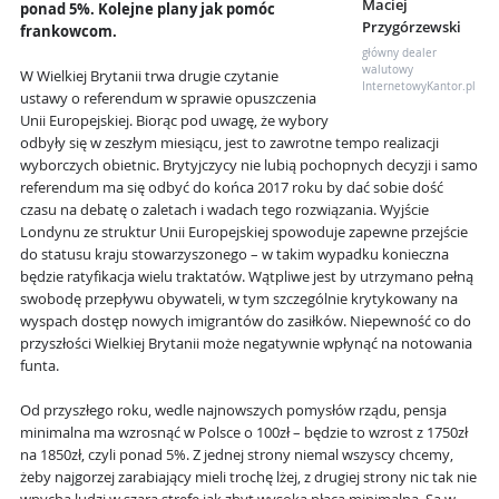
Maciej
ponad 5%. Kolejne plany jak pomóc
Przygórzewski
frankowcom.
główny dealer
walutowy
W Wielkiej Brytanii trwa drugie czytanie
InternetowyKantor.pl
ustawy o referendum w sprawie opuszczenia
Unii Europejskiej. Biorąc pod uwagę, że wybory
odbyły się w zeszłym miesiącu, jest to zawrotne tempo realizacji
wyborczych obietnic. Brytyjczycy nie lubią pochopnych decyzji i samo
referendum ma się odbyć do końca 2017 roku by dać sobie dość
czasu na debatę o zaletach i wadach tego rozwiązania. Wyjście
Londynu ze struktur Unii Europejskiej spowoduje zapewne przejście
do statusu kraju stowarzyszonego – w takim wypadku konieczna
będzie ratyfikacja wielu traktatów. Wątpliwe jest by utrzymano pełną
swobodę przepływu obywateli, w tym szczególnie krytykowany na
wyspach dostęp nowych imigrantów do zasiłków. Niepewność co do
przyszłości Wielkiej Brytanii może negatywnie wpłynąć na notowania
funta.
Od przyszłego roku, wedle najnowszych pomysłów rządu, pensja
minimalna ma wzrosnąć w Polsce o 100zł – będzie to wzrost z 1750zł
na 1850zł, czyli ponad 5%. Z jednej strony niemal wszyscy chcemy,
żeby najgorzej zarabiający mieli trochę lżej, z drugiej strony nic tak nie