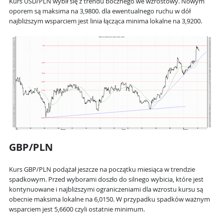
Kurs USD/PLN wybił się z trendu bocznego we wzrostowy. Nowym
oporem są maksima na 3,9800. dla ewentualnego ruchu w dół
najbliższym wsparciem jest linia łącząca minima lokalne na 3,9200.
GBP/PLN
Kurs GBP/PLN podążał jeszcze na początku miesiąca w trendzie
spadkowym. Przed wyborami doszło do silnego wybicia, które jest
kontynuowane i najbliższymi ograniczeniami dla wzrostu kursu są
obecnie maksima lokalne na 6,0150. W przypadku spadków ważnym
wsparciem jest 5,6600 czyli ostatnie minimum.