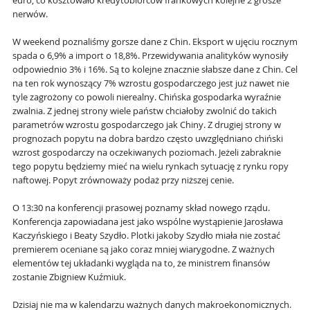
euro, co kosztowało kredytobiorców frankowych kolejne 2 grosze
nerwów.
W weekend poznaliśmy gorsze dane z Chin. Eksport w ujęciu rocznym
spada o 6,9% a import o 18,8%. Przewidywania analityków wynosiły
odpowiednio 3% i 16%. Są to kolejne znacznie słabsze dane z Chin. Cel
na ten rok wynoszący 7% wzrostu gospodarczego jest już nawet nie
tyle zagrożony co powoli nierealny. Chińska gospodarka wyraźnie
zwalnia. Z jednej strony wiele państw chciałoby zwolnić do takich
parametrów wzrostu gospodarczego jak Chiny. Z drugiej strony w
prognozach popytu na dobra bardzo często uwzględniano chiński
wzrost gospodarczy na oczekiwanych poziomach. Jeżeli zabraknie
tego popytu będziemy mieć na wielu rynkach sytuację z rynku ropy
naftowej. Popyt zrównoważy podaż przy niższej cenie.
O 13:30 na konferencji prasowej poznamy skład nowego rządu.
Konferencja zapowiadana jest jako wspólne wystąpienie Jarosława
Kaczyńskiego i Beaty Szydło. Plotki jakoby Szydło miała nie zostać
premierem oceniane są jako coraz mniej wiarygodne. Z ważnych
elementów tej układanki wygląda na to, że ministrem finansów
zostanie Zbigniew Kuźmiuk.
Dzisiaj nie ma w kalendarzu ważnych danych makroekonomicznych.