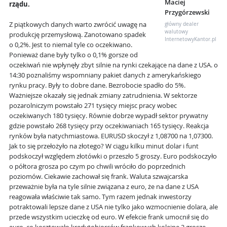
Maciej
rządu.
Przygórzewski
Z piątkowych danych warto zwrócić uwagę na
główny dealer
walutowy
produkcję przemysłową. Zanotowano spadek
InternetowyKantor.pl
o 0,2%. Jest to niemal tyle co oczekiwano.
Ponieważ dane były tylko o 0,1% gorsze od
oczekiwań nie wpłynęły zbyt silnie na rynki czekające na dane z USA. o
14:30 poznaliśmy wspomniany pakiet danych z amerykańskiego
rynku pracy. Były to dobre dane. Bezrobocie spadło do 5%.
Ważniejsze okazały się jednak zmiany zatrudnienia. W sektorze
pozarolniczym powstało 271 tysięcy miejsc pracy wobec
oczekiwanych 180 tysięcy. Równie dobrze wypadł sektor prywatny
gdzie powstało 268 tysięcy przy oczekiwaniach 165 tysięcy. Reakcja
rynków była natychmiastowa. EURUSD skoczył z 1,08700 na 1,07300.
Jak to się przełożyło na złotego? W ciągu kilku minut dolar i funt
podskoczył względem złotówki o przeszło 5 groszy. Euro podskoczyło
o półtora grosza po czym po chwili wróciło do poprzednich
poziomów. Ciekawie zachował się frank. Waluta szwajcarska
przeważnie była na tyle silnie związana z euro, że na dane z USA
reagowała właściwie tak samo. Tym razem jednak inwestorzy
potraktowali lepsze dane z USA nie tylko jako wzmocnienie dolara, ale
przede wszystkim ucieczkę od euro. W efekcie frank umocnił się do