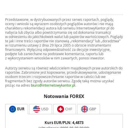
Przedstawione, w dystrybuowanych przez serwis raportach, poglądy,
oceny i wnioski są wyrazem osobistych poglądów autorów i nie mają
charakteru rekomendacji autora lub serwisu InternetowyKantor.pl do
nabycia lub zbycia albo powstrzymania się od dokonania transakcji
w odniesieniu do jakichkolwiek walut lub papierów wartościowych. Poglądy
te jak i inne treści raportów nie stanowią „rekomendacji” lub „doradztwa”
w rozumieniu ustawy z dnia 29 lipca 2005 o obrocie instrumentami
finansowymi. Wyłączną odpowiedzialność za decyzje inwestycyjne,
podjęte lub zaniechane na podstawie komentarza, raportu lub
z wykorzystaniem wniosków w nim zawartych, ponosi inwestor.
Autorzy serwisu są również właścicielem majątkowych praw autorskich do
raportów. Zabronione jest kopiowanie, przedrukowywanie, udostępnianie
osobom trzecim i rozpowszechnianie raportów w całości lub we
fragmentach bez zgody autorów serwisu. Zgodę taką można uzyskać
pisząc na adres
biuro@internetowykantor.pl
.
Notowania FOREX
EUR
USD
CHF
GBP
Kurs
EUR
/PLN:
4,4873