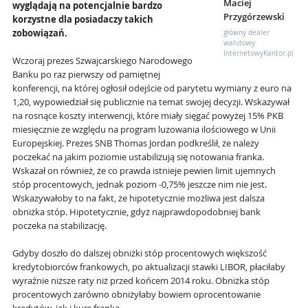
Maciej
wyglądają na potencjalnie bardzo
Przygórzewski
korzystne dla posiadaczy takich
zobowiązań.
główny dealer
walutowy
InternetowyKantor.pl
Wczoraj prezes Szwajcarskiego Narodowego
Banku po raz pierwszy od pamiętnej
konferencji, na której ogłosił odejście od parytetu wymiany z euro na
1,20, wypowiedział się publicznie na temat swojej decyzji. Wskazywał
na rosnące koszty interwencji, które miały sięgać powyżej 15% PKB
miesięcznie ze względu na program luzowania ilościowego w Unii
Europejskiej. Prezes SNB Thomas Jordan podkreślił, że należy
poczekać na jakim poziomie ustabilizują się notowania franka.
Wskazał on również, że co prawda istnieje pewien limit ujemnych
stóp procentowych, jednak poziom -0,75% jeszcze nim nie jest.
Wskazywałoby to na fakt, że hipotetycznie możliwa jest dalsza
obniżka stóp. Hipotetycznie, gdyż najprawdopodobniej bank
poczeka na stabilizację.
Gdyby doszło do dalszej obniżki stóp procentowych większość
kredytobiorców frankowych, po aktualizacji stawki LIBOR, płaciłaby
wyraźnie niższe raty niż przed końcem 2014 roku. Obniżka stóp
procentowych zarówno obniżyłaby bowiem oprocentowanie