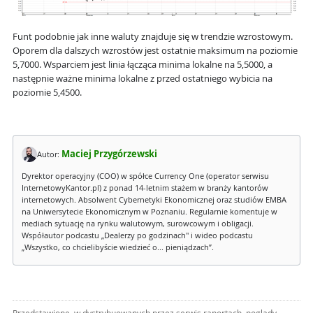
Funt podobnie jak inne waluty znajduje się w trendzie wzrostowym.
Oporem dla dalszych wzrostów jest ostatnie maksimum na poziomie
5,7000. Wsparciem jest linia łącząca minima lokalne na 5,5000, a
następnie ważne minima lokalne z przed ostatniego wybicia na
poziomie 5,4500.
Maciej Przygórzewski
Autor:
Dyrektor operacyjny (COO) w spółce Currency One (operator serwisu
InternetowyKantor.pl) z ponad 14-letnim stażem w branży kantorów
internetowych. Absolwent Cybernetyki Ekonomicznej oraz studiów EMBA
na Uniwersytecie Ekonomicznym w Poznaniu. Regularnie komentuje w
mediach sytuację na rynku walutowym, surowcowym i obligacji.
Współautor podcastu „Dealerzy po godzinach" i wideo podcastu
„Wszystko, co chcielibyście wiedzieć o... pieniądzach”.