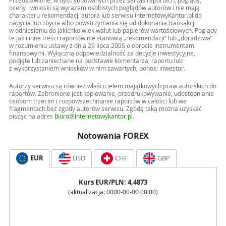
Przedstawione, w dystrybuowanych przez serwis raportach, poglądy,
oceny i wnioski są wyrazem osobistych poglądów autorów i nie mają
charakteru rekomendacji autora lub serwisu InternetowyKantor.pl do
nabycia lub zbycia albo powstrzymania się od dokonania transakcji
w odniesieniu do jakichkolwiek walut lub papierów wartościowych. Poglądy
te jak i inne treści raportów nie stanowią „rekomendacji” lub „doradztwa”
w rozumieniu ustawy z dnia 29 lipca 2005 o obrocie instrumentami
finansowymi. Wyłączną odpowiedzialność za decyzje inwestycyjne,
podjęte lub zaniechane na podstawie komentarza, raportu lub
z wykorzystaniem wniosków w nim zawartych, ponosi inwestor.
Autorzy serwisu są również właścicielem majątkowych praw autorskich do
raportów. Zabronione jest kopiowanie, przedrukowywanie, udostępnianie
osobom trzecim i rozpowszechnianie raportów w całości lub we
fragmentach bez zgody autorów serwisu. Zgodę taką można uzyskać
pisząc na adres
biuro@internetowykantor.pl
.
Notowania FOREX
EUR
USD
CHF
GBP
Kurs
EUR
/PLN:
4,4873
(aktualizacja:
0000-00-00 00:00
)