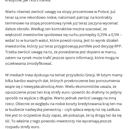
kredytów, jak i kurs franka.
Warto również zwrócić uwagę na stopy procentowe w Polsce. Już
teraz są one rekordowo niskie, natomiast patrząc na kontrakty
terminowe na stopę procentową rynek już teraz zaczyna wyceniać
dalsze obniżki. Według cen kontraktów można szacować, że
większość inwestorów spodziewa się ruchu pomiędzy 0,25% a 0,5% –
widać to w kursach walut, które powoli rosną. Jest to wynik działań
inwestorów, którzy już teraz przygotowują portfele pod decyzję RPP.
Trzeba zwrócić uwagę na to, że posiedzenie jest dopiero w marcu,
zatem na rynek może trafić jeszcze sporo informacji, które mogą te
oczekiwania zmodyfikować.
W mediach trwa dyskusja na temat przyszłości Grecji. W lutym mamy
kilka bardzo ważnych dat, których przekroczenie bez porozumienia
wiąże się z niewypłacalnością Aten. Wielu ekonomistów uważa, że
opuszczenie przez ten kraj strefy euro i powrót do drahmy to jedyny
sposób na wyjście z długów. Warto jednak zwrócić uwagę na inną
rzecz. Obecnie ze względu na niskie koszty kredytowania kraj ten ma
w budżecie nadwyżkę pierwotną – czyli spłaca więcej niż się zadłuża.
Nie jest to oczywiście duży zapas, ale pokazuje, że tą drogą też da się
iść. To właśnie z tego powodu inwestorzy nie wyceniają jeszcze
rozpadu strefy euro.