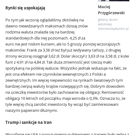
Maciej
Rynki się uspokajają
Przygórzewski
Po tym jak wczoraj oglądaliśmy złotówkę na
główny dealer
walutowy
dawno niewidzianych maksimach dzisiaj znów
InternetowyKantor.pl
rodzima waluta znalazła się na bardziej
standardowych dla niej poziomach. 4,25 zł za
euro nie jest niskim kursem, ale to 5 groszy poniżej wczorajszych
maksimów. Frank za 3,56 zł też był już widywany tańszy, z drugiej
strony wczoraj osiągnął 3,62 zł. Dolar skoczył z 3,63 zł na 3,58 zł, z kolei
funt z 4,91 zł na 4,84 zł. Tak duża zmienność jest rzeczą mało
spotykaną na polskiej walucie. Wszystko jednak wskazuje na fakt, że
jest ona efektem nie czynników wewnętrznych z Polski a
zewnętrznych. Im więcej niepewności na rynkach światowych tym
bardziej cierpią waluty krajów rozwijających się. Dobrym dowodem
na ucieczkę inwestorów było zachowanie się obligacji. Rentowność
obligacji 10 letnich od początku maja wzrosła o 0,3%. Oznacza to, że
tyle więcej chcą zarobić inwestorzy by wciąż być zainteresowani
naszymi papierami dłużnymi.
Trump i sankcje na Iran
Wycofanie się USA z porozumienia nuklearnego z Iranem było jedną z