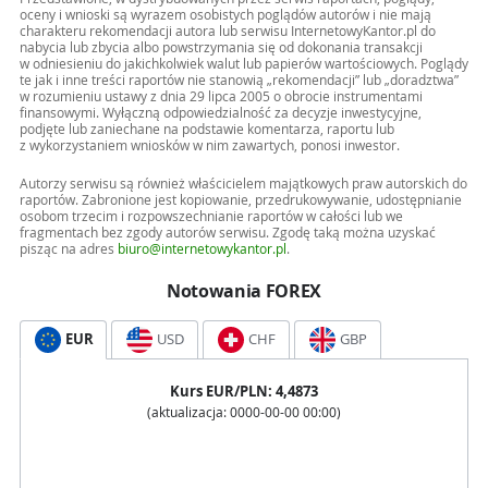
oceny i wnioski są wyrazem osobistych poglądów autorów i nie mają
charakteru rekomendacji autora lub serwisu InternetowyKantor.pl do
nabycia lub zbycia albo powstrzymania się od dokonania transakcji
w odniesieniu do jakichkolwiek walut lub papierów wartościowych. Poglądy
te jak i inne treści raportów nie stanowią „rekomendacji” lub „doradztwa”
w rozumieniu ustawy z dnia 29 lipca 2005 o obrocie instrumentami
finansowymi. Wyłączną odpowiedzialność za decyzje inwestycyjne,
podjęte lub zaniechane na podstawie komentarza, raportu lub
z wykorzystaniem wniosków w nim zawartych, ponosi inwestor.
Autorzy serwisu są również właścicielem majątkowych praw autorskich do
raportów. Zabronione jest kopiowanie, przedrukowywanie, udostępnianie
osobom trzecim i rozpowszechnianie raportów w całości lub we
fragmentach bez zgody autorów serwisu. Zgodę taką można uzyskać
pisząc na adres
biuro@internetowykantor.pl
.
Notowania FOREX
EUR
USD
CHF
GBP
Kurs
EUR
/PLN:
4,4873
(aktualizacja:
0000-00-00 00:00
)