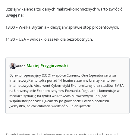
Dzisiaj w kalendarzu danych makroekonomicznych warto zwrócić
uwagę na:
13:00 – Wielka Brytania – decyzja w sprawie stóp procentowych,
14:30 – USA – wnioski o zasiłek dla bezrobotnych.
Maciej Przygórzewski
Autor:
Dyrektor operacyjny (COO) w spółce Currency One (operator serwisu
InternetowyKantor.pl) z ponad 14-letnim stażem w branży kantorów
internetowych. Absolwent Cybernetyki Ekonomicznej oraz studiów EMBA
na Uniwersytecie Ekonomicznym w Poznaniu. Regularnie komentuje w
mediach sytuację na rynku walutowym, surowcowym i obligacji.
Współautor podcastu „Dealerzy po godzinach" i wideo podcastu
„Wszystko, co chcielibyście wiedzieć o... pieniądzach”.
Przedstawione, w dystrybuowanych przez serwis raportach, poglądy,