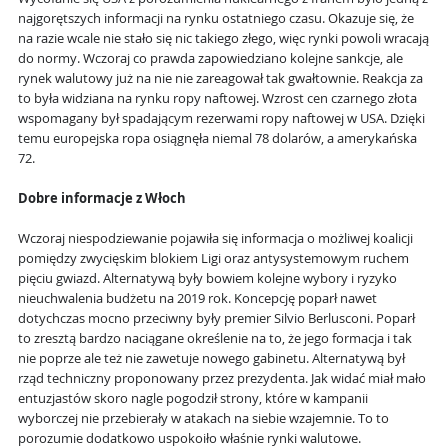
najgorętszych informacji na rynku ostatniego czasu. Okazuje się, że
na razie wcale nie stało się nic takiego złego, więc rynki powoli wracają
do normy. Wczoraj co prawda zapowiedziano kolejne sankcje, ale
rynek walutowy już na nie nie zareagował tak gwałtownie. Reakcja za
to była widziana na rynku ropy naftowej. Wzrost cen czarnego złota
wspomagany był spadającym rezerwami ropy naftowej w USA. Dzięki
temu europejska ropa osiągnęła niemal 78 dolarów, a amerykańska
72.
Dobre informacje z Włoch
Wczoraj niespodziewanie pojawiła się informacja o możliwej koalicji
pomiędzy zwycięskim blokiem Ligi oraz antysystemowym ruchem
pięciu gwiazd. Alternatywą były bowiem kolejne wybory i ryzyko
nieuchwalenia budżetu na 2019 rok. Koncepcję poparł nawet
dotychczas mocno przeciwny były premier Silvio Berlusconi. Poparł
to zresztą bardzo naciągane określenie na to, że jego formacja i tak
nie poprze ale też nie zawetuje nowego gabinetu. Alternatywą był
rząd techniczny proponowany przez prezydenta. Jak widać miał mało
entuzjastów skoro nagle pogodził strony, które w kampanii
wyborczej nie przebierały w atakach na siebie wzajemnie. To to
porozumie dodatkowo uspokoiło właśnie rynki walutowe.