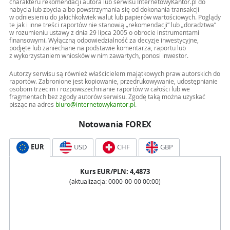
charakteru rekomendacji autora lub serwisu InternetowyKantor.pl do
nabycia lub zbycia albo powstrzymania się od dokonania transakcji
w odniesieniu do jakichkolwiek walut lub papierów wartościowych. Poglądy
te jak i inne treści raportów nie stanowią „rekomendacji” lub „doradztwa”
w rozumieniu ustawy z dnia 29 lipca 2005 o obrocie instrumentami
finansowymi. Wyłączną odpowiedzialność za decyzje inwestycyjne,
podjęte lub zaniechane na podstawie komentarza, raportu lub
z wykorzystaniem wniosków w nim zawartych, ponosi inwestor.
Autorzy serwisu są również właścicielem majątkowych praw autorskich do
raportów. Zabronione jest kopiowanie, przedrukowywanie, udostępnianie
osobom trzecim i rozpowszechnianie raportów w całości lub we
fragmentach bez zgody autorów serwisu. Zgodę taką można uzyskać
pisząc na adres
biuro@internetowykantor.pl
.
Notowania FOREX
EUR
USD
CHF
GBP
Kurs
EUR
/PLN:
4,4873
(aktualizacja:
0000-00-00 00:00
)