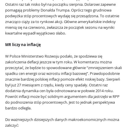
Ostatni raz tak nisko był na początku sierpnia. Dolarowi zapewne
pomagają problemy Donalda Trumpa. Oprócz tego grudniowa
podwyżka stóp procentowych wydaję się przesądzona. To ostatnie
znacząco ciąży za to rynkowi akcji. Główne amerykańskie indeksy
mienią się na czerwono, zwłaszcza że początek sezonu na wyniki
kwartalne wypadł wyjątkowo słabo.
MR liczy na inflację
W Polsce Ministerstwo Rozwoju podało, że spodziewa się
zakończenia deflacji jeszcze w tym roku. W komentarzu można
przeczytać, że będzie to spowodowane głównie “zmniejszeniem skali
spadku cen energii oraz wzrostu inflacji bazowej”. Prawdopodobnie
znacznie bardziej polskiej inflacji pomoże efekt niskiej bazy. Sierpień
był już 27 miesiącem z rzędu, kiedy ceny spadały. Ostatni raz
dodatnia dynamika cen była odnotowana w połowie 2014 roku.
Powrót inflacji może być solidnym argumentem dla jastrzębi w RPP
do podnoszenia stóp procentowych. Jest to jednak perspektywa
bardzo odległa.
Do ważniejszych dzisiejszych danych makroekonomicznych można
zaliczyć: