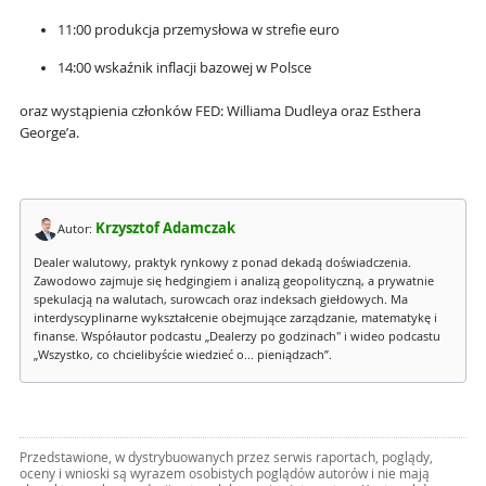
11:00 produkcja przemysłowa w strefie euro
14:00 wskaźnik inflacji bazowej w Polsce
oraz wystąpienia członków FED: Williama Dudleya oraz Esthera
George’a.
Krzysztof Adamczak
Autor:
Dealer walutowy, praktyk rynkowy z ponad dekadą doświadczenia.
Zawodowo zajmuje się hedgingiem i analizą geopolityczną, a prywatnie
spekulacją na walutach, surowcach oraz indeksach giełdowych. Ma
interdyscyplinarne wykształcenie obejmujące zarządzanie, matematykę i
finanse. Współautor podcastu „Dealerzy po godzinach" i wideo podcastu
„Wszystko, co chcielibyście wiedzieć o... pieniądzach”.
Przedstawione, w dystrybuowanych przez serwis raportach, poglądy,
oceny i wnioski są wyrazem osobistych poglądów autorów i nie mają