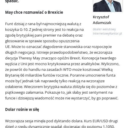
spadać.
May chce rozmawiać o Brexicie
Krzysztof
Adamczak
Funt dzisiaj z rana był najmocniejszą walutą z
koszyka G-10. Z jednej strony jest to reakcja na
dealer walutowy
InternetowyKantor.pl
zgodę brytyjskiej pani premier na debatę oraz
głosowanie w sprawie sposobu opuszczenia
UE. Może to oznaczać złagodzenie stanowiska oraz rozpoczęcie
długich negocjacji. Istnieje prawdopodobieństwo, że wczorajsza
decyzja Theresy May znacząco opóźni Brexit. Koncepcja twardego
wyjścia z Unii jest mocno krytykowana przez analityków. Wyliczono,
że powrót do handlu na zasadach WTO może kosztować Wielką
Brytanię 66 miliardów funtów rocznie. Poranne umocnienie funta
może być jednak tak naprawdę tylko reakcją na wczorajsze
osłabienie. Wieczorem brytyjska waluta zbliżyła się do poziomów z
piątkowego załamania. Pokazuje to, jak słaby jest sentyment na
funcie i dzisiejszą wiadomość może nie wystarczyć, by go poprawić.
Dolar rośnie w siłę
Wczorajsza sesja minęła pod dyktando dolara. Kurs EUR/USD drugi
dzień z rzędu dynamicznie spadał, docierając do poziomu 1.1050.