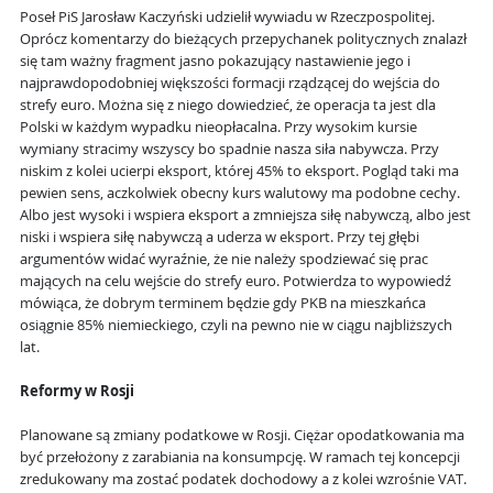
Poseł PiS Jarosław Kaczyński udzielił wywiadu w Rzeczpospolitej.
Oprócz komentarzy do bieżących przepychanek politycznych znalazł
się tam ważny fragment jasno pokazujący nastawienie jego i
najprawdopodobniej większości formacji rządzącej do wejścia do
strefy euro. Można się z niego dowiedzieć, że operacja ta jest dla
Polski w każdym wypadku nieopłacalna. Przy wysokim kursie
wymiany stracimy wszyscy bo spadnie nasza siła nabywcza. Przy
niskim z kolei ucierpi eksport, której 45% to eksport. Pogląd taki ma
pewien sens, aczkolwiek obecny kurs walutowy ma podobne cechy.
Albo jest wysoki i wspiera eksport a zmniejsza siłę nabywczą, albo jest
niski i wspiera siłę nabywczą a uderza w eksport. Przy tej głębi
argumentów widać wyraźnie, że nie należy spodziewać się prac
mających na celu wejście do strefy euro. Potwierdza to wypowiedź
mówiąca, że dobrym terminem będzie gdy PKB na mieszkańca
osiągnie 85% niemieckiego, czyli na pewno nie w ciągu najbliższych
lat.
Reformy w Rosji
Planowane są zmiany podatkowe w Rosji. Ciężar opodatkowania ma
być przełożony z zarabiania na konsumpcję. W ramach tej koncepcji
zredukowany ma zostać podatek dochodowy a z kolei wzrośnie VAT.