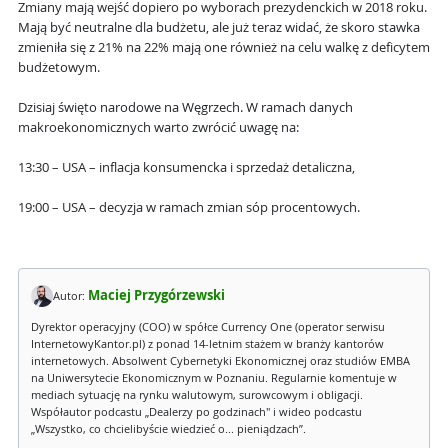
Zmiany mają wejść dopiero po wyborach prezydenckich w 2018 roku.
Mają być neutralne dla budżetu, ale już teraz widać, że skoro stawka
zmieniła się z 21% na 22% mają one również na celu walkę z deficytem
budżetowym.
Dzisiaj święto narodowe na Węgrzech. W ramach danych
makroekonomicznych warto zwrócić uwagę na:
13:30 – USA – inflacja konsumencka i sprzedaż detaliczna,
19:00 – USA – decyzja w ramach zmian sóp procentowych.
Maciej Przygórzewski
Autor:
Dyrektor operacyjny (COO) w spółce Currency One (operator serwisu
InternetowyKantor.pl) z ponad 14-letnim stażem w branży kantorów
internetowych. Absolwent Cybernetyki Ekonomicznej oraz studiów EMBA
na Uniwersytecie Ekonomicznym w Poznaniu. Regularnie komentuje w
mediach sytuację na rynku walutowym, surowcowym i obligacji.
Współautor podcastu „Dealerzy po godzinach" i wideo podcastu
„Wszystko, co chcielibyście wiedzieć o... pieniądzach”.