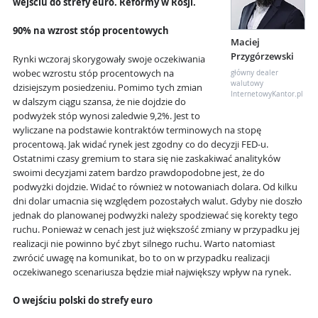
wejściu do strefy euro. Reformy w Rosji.
90% na wzrost stóp procentowych
Maciej
Przygórzewski
Rynki wczoraj skorygowały swoje oczekiwania
wobec wzrostu stóp procentowych na
główny dealer
walutowy
dzisiejszym posiedzeniu. Pomimo tych zmian
InternetowyKantor.pl
w dalszym ciągu szansa, że nie dojdzie do
podwyżek stóp wynosi zaledwie 9,2%. Jest to
wyliczane na podstawie kontraktów terminowych na stopę
procentową. Jak widać rynek jest zgodny co do decyzji FED-u.
Ostatnimi czasy gremium to stara się nie zaskakiwać analityków
swoimi decyzjami zatem bardzo prawdopodobne jest, że do
podwyżki dojdzie. Widać to również w notowaniach dolara. Od kilku
dni dolar umacnia się względem pozostałych walut. Gdyby nie doszło
jednak do planowanej podwyżki należy spodziewać się korekty tego
ruchu. Ponieważ w cenach jest już większość zmiany w przypadku jej
realizacji nie powinno być zbyt silnego ruchu. Warto natomiast
zwrócić uwagę na komunikat, bo to on w przypadku realizacji
oczekiwanego scenariusza będzie miał największy wpływ na rynek.
O wejściu polski do strefy euro