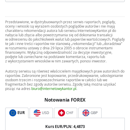
Przedstawione, w dystrybuowanych przez serwis raportach, poglądy,
oceny i wnioski są wyrazem osobistych poglądów autorów i nie mają
charakteru rekomendacji autora lub serwisu InternetowyKantor.pl do
nabycia lub zbycia albo powstrzymania się od dokonania transakcji
w odniesieniu do jakichkolwiek walut lub papierów wartościowych. Poglądy
te jak i inne treści raportów nie stanowią „rekomendacji” lub „doradztwa”
w rozumieniu ustawy z dnia 29 lipca 2005 o obrocie instrumentami
finansowymi. Wyłączną odpowiedzialność za decyzje inwestycyjne,
podjęte lub zaniechane na podstawie komentarza, raportu lub
z wykorzystaniem wniosków w nim zawartych, ponosi inwestor.
Autorzy serwisu są również właścicielem majątkowych praw autorskich do
raportów. Zabronione jest kopiowanie, przedrukowywanie, udostępnianie
osobom trzecim i rozpowszechnianie raportów w całości lub we
fragmentach bez zgody autorów serwisu. Zgodę taką można uzyskać
pisząc na adres
biuro@internetowykantor.pl
.
Notowania FOREX
EUR
USD
CHF
GBP
Kurs
EUR
/PLN:
4,4873