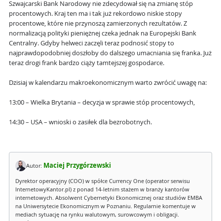
Szwajcarski Bank Narodowy nie zdecydował się na zmianę stóp
procentowych. Kraj ten ma i tak już rekordowo niskie stopy
procentowe, które nie przynoszą zamierzonych rezultatów. Z
normalizacją polityki pieniężnej czeka jednak na Europejski Bank
Centralny. Gdyby helweci zaczęli teraz podnosić stopy to
najprawdopodobniej doszłoby do dalszego umacniania się franka. Już
teraz drogi frank bardzo ciąży tamtejszej gospodarce.
Dzisiaj w kalendarzu makroekonomicznym warto zwrócić uwagę na:
13:00 – Wielka Brytania – decyzja w sprawie stóp procentowych,
14:30 – USA – wnioski o zasiłek dla bezrobotnych.
Maciej Przygórzewski
Autor:
Dyrektor operacyjny (COO) w spółce Currency One (operator serwisu
InternetowyKantor.pl) z ponad 14-letnim stażem w branży kantorów
internetowych. Absolwent Cybernetyki Ekonomicznej oraz studiów EMBA
na Uniwersytecie Ekonomicznym w Poznaniu. Regularnie komentuje w
mediach sytuację na rynku walutowym, surowcowym i obligacji.