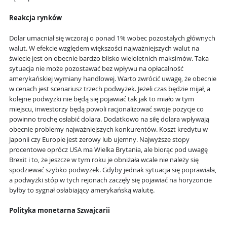
Reakcja rynków
Dolar umacniał się wczoraj o ponad 1% wobec pozostałych głównych
walut. W efekcie względem większości najważniejszych walut na
świecie jest on obecnie bardzo blisko wieloletnich maksimów. Taka
sytuacja nie może pozostawać bez wpływu na opłacalność
amerykańskiej wymiany handlowej. Warto zwrócić uwagę, że obecnie
w cenach jest scenariusz trzech podwyżek. Jeżeli czas będzie mijał, a
kolejne podwyżki nie będą się pojawiać tak jak to miało w tym
miejscu, inwestorzy będą powoli racjonalizować swoje pozycje co
powinno trochę osłabić dolara. Dodatkowo na siłę dolara wpływają
obecnie problemy najważniejszych konkurentów. Koszt kredytu w
Japonii czy Europie jest zerowy lub ujemny. Najwyższe stopy
procentowe oprócz USA ma Wielka Brytania, ale biorąc pod uwagę
Brexit i to, że jeszcze w tym roku je obniżała wcale nie należy się
spodziewać szybko podwyżek. Gdyby jednak sytuacja się poprawiała,
a podwyżki stóp w tych rejonach zaczęły się pojawiać na horyzoncie
byłby to sygnał osłabiający amerykańską walutę.
Polityka monetarna Szwajcarii