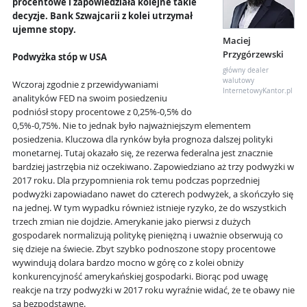
procentowe i zapowiedziała kolejne takie
decyzje. Bank Szwajcarii z kolei utrzymał
ujemne stopy.
Maciej
Przygórzewski
Podwyżka stóp w USA
główny dealer
walutowy
Wczoraj zgodnie z przewidywaniami
InternetowyKantor.pl
analityków FED na swoim posiedzeniu
podniósł stopy procentowe z 0,25%-0,5% do
0,5%-0,75%. Nie to jednak było najważniejszym elementem
posiedzenia. Kluczowa dla rynków była prognoza dalszej polityki
monetarnej. Tutaj okazało się, że rezerwa federalna jest znacznie
bardziej jastrzębia niż oczekiwano. Zapowiedziano aż trzy podwyżki w
2017 roku. Dla przypomnienia rok temu podczas poprzedniej
podwyżki zapowiadano nawet do czterech podwyżek, a skończyło się
na jednej. W tym wypadku również istnieje ryzyko, że do wszystkich
trzech zmian nie dojdzie. Amerykanie jako pierwsi z dużych
gospodarek normalizują politykę pieniężną i uważnie obserwują co
się dzieje na świecie. Zbyt szybko podnoszone stopy procentowe
wywindują dolara bardzo mocno w górę co z kolei obniży
konkurencyjność amerykańskiej gospodarki. Biorąc pod uwagę
reakcje na trzy podwyżki w 2017 roku wyraźnie widać, że te obawy nie
są bezpodstawne.