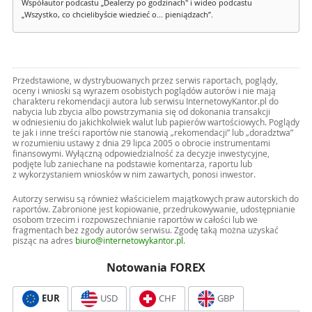
Współautor podcastu „Dealerzy po godzinach" i wideo podcastu
„Wszystko, co chcielibyście wiedzieć o... pieniądzach”.
Przedstawione, w dystrybuowanych przez serwis raportach, poglądy,
oceny i wnioski są wyrazem osobistych poglądów autorów i nie mają
charakteru rekomendacji autora lub serwisu InternetowyKantor.pl do
nabycia lub zbycia albo powstrzymania się od dokonania transakcji
w odniesieniu do jakichkolwiek walut lub papierów wartościowych. Poglądy
te jak i inne treści raportów nie stanowią „rekomendacji” lub „doradztwa”
w rozumieniu ustawy z dnia 29 lipca 2005 o obrocie instrumentami
finansowymi. Wyłączną odpowiedzialność za decyzje inwestycyjne,
podjęte lub zaniechane na podstawie komentarza, raportu lub
z wykorzystaniem wniosków w nim zawartych, ponosi inwestor.
Autorzy serwisu są również właścicielem majątkowych praw autorskich do
raportów. Zabronione jest kopiowanie, przedrukowywanie, udostępnianie
osobom trzecim i rozpowszechnianie raportów w całości lub we
fragmentach bez zgody autorów serwisu. Zgodę taką można uzyskać
pisząc na adres
biuro@internetowykantor.pl
.
Notowania FOREX
EUR
USD
CHF
GBP