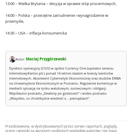
13:00 – Wielka Brytania – decyzja w sprawie stóp procentowych,
14:00 – Polska – przeciętne zatrudnienie i wynagrodzenie w
przemyśle,
14:30 – USA – inflacja konsumencka
Maciej Przygórzewski
Autor:
Dyrektor operacyjny (COO) w spółce Currency One (operator serwisu
InternetowyKantor.pl) z ponad 14-letnim stażem w branży kantorów
internetowych. Absolwent Cybernetyki Ekonomicznej oraz studiów EMBA
na Uniwersytecie Ekonomicznym w Poznaniu. Regularnie komentuje w
mediach sytuację na rynku walutowym, surowcowym i obligacji.
Współautor podcastu „Dealerzy po godzinach" i wideo podcastu
„Wszystko, co chcielibyście wiedzieć o... pieniądzach”.
Przedstawione, w dystrybuowanych przez serwis raportach, poglądy,
oceny i wnioski są wyrazem osobistych poglądów autorów i nie mają