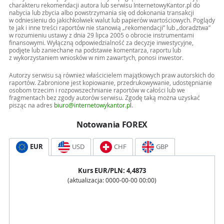
charakteru rekomendacji autora lub serwisu InternetowyKantor.pl do
nabycia lub zbycia albo powstrzymania się od dokonania transakcji
w odniesieniu do jakichkolwiek walut lub papierów wartościowych. Poglądy
te jak i inne treści raportów nie stanowią „rekomendacji” lub „doradztwa”
w rozumieniu ustawy z dnia 29 lipca 2005 o obrocie instrumentami
finansowymi. Wyłączną odpowiedzialność za decyzje inwestycyjne,
podjęte lub zaniechane na podstawie komentarza, raportu lub
z wykorzystaniem wniosków w nim zawartych, ponosi inwestor.
Autorzy serwisu są również właścicielem majątkowych praw autorskich do
raportów. Zabronione jest kopiowanie, przedrukowywanie, udostępnianie
osobom trzecim i rozpowszechnianie raportów w całości lub we
fragmentach bez zgody autorów serwisu. Zgodę taką można uzyskać
pisząc na adres
biuro@internetowykantor.pl
.
Notowania FOREX
EUR
USD
CHF
GBP
Kurs
EUR
/PLN:
4,4873
(aktualizacja:
0000-00-00 00:00
)