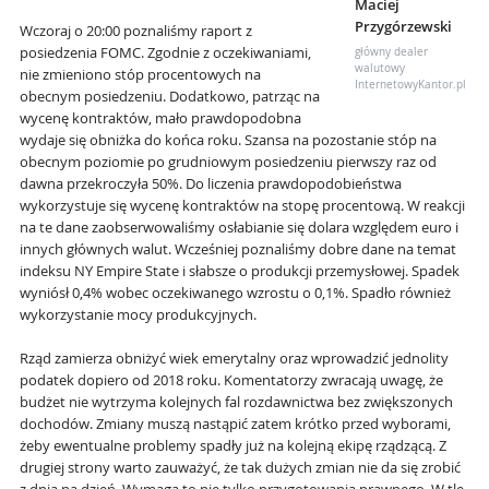
Maciej
Przygórzewski
Wczoraj o 20:00 poznaliśmy raport z
posiedzenia FOMC. Zgodnie z oczekiwaniami,
główny dealer
walutowy
nie zmieniono stóp procentowych na
InternetowyKantor.pl
obecnym posiedzeniu. Dodatkowo, patrząc na
wycenę kontraktów, mało prawdopodobna
wydaje się obniżka do końca roku. Szansa na pozostanie stóp na
obecnym poziomie po grudniowym posiedzeniu pierwszy raz od
dawna przekroczyła 50%. Do liczenia prawdopodobieństwa
wykorzystuje się wycenę kontraktów na stopę procentową. W reakcji
na te dane zaobserwowaliśmy osłabianie się dolara względem euro i
innych głównych walut. Wcześniej poznaliśmy dobre dane na temat
indeksu NY Empire State i słabsze o produkcji przemysłowej. Spadek
wyniósł 0,4% wobec oczekiwanego wzrostu o 0,1%. Spadło również
wykorzystanie mocy produkcyjnych.
Rząd zamierza obniżyć wiek emerytalny oraz wprowadzić jednolity
podatek dopiero od 2018 roku. Komentatorzy zwracają uwagę, że
budżet nie wytrzyma kolejnych fal rozdawnictwa bez zwiększonych
dochodów. Zmiany muszą nastąpić zatem krótko przed wyborami,
żeby ewentualne problemy spadły już na kolejną ekipę rządzącą. Z
drugiej strony warto zauważyć, że tak dużych zmian nie da się zrobić