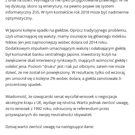
z dnia na dzień. Wymaga to nie tylko przygotowania prawnego. W tle
tej dyskusji, skoro są emerytury, na pewno pojawi się system
informatyczny ZUS. W tym kontekście rok 2018 może być nadmiernie
optymistyczny.
W Japonii kolejne spadki na giełdzie. Oprócz tradycyjnego problemu,
czyli umacniającej się waluty, mamy osunięcie się głównego indeksu
Nikkei. Jen jest najmocniejszy wobec dolara od 2014 roku.
Dodatkowym impulsem umacniającym walutę i osłabiającym giełdę
był komunikat banku centralnego Japonii. Inwestorzy liczyli na
zwiększenie skali interwencji rynkowych, mających wzmocnić giełdę i
osłabić jena. Poziom “druku” jest i tak już olbrzymi, zatem nie może
dziwić, że nie został on powiększony. W rezultacie, tylko od wczoraj,
jen umocnił się o kolejne 2% wobec dolara, a giełda zanotowała 3-
procentowy spadek.
Wiadomość, że szwajcarski senat wycofał wniosek o negocjacje
akcesyjne kraju z UE, wydaje się istotna. Warto jednak zwrócić uwagę,
że to wniosek z 1992 roku, odrzucony w referendum przez
przywiązanych do swojej neutralności obywateli.
Dzisiaj warto zwrócić uwagę na następujące dane: