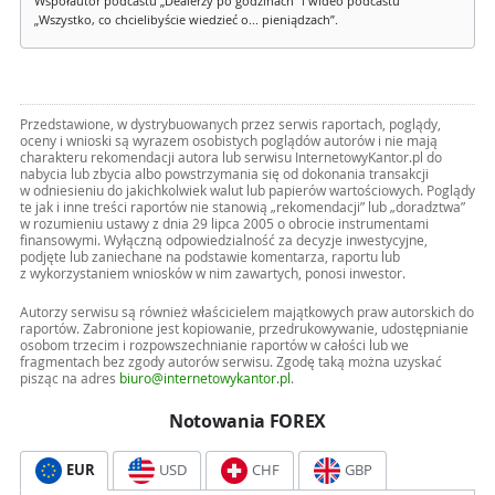
Współautor podcastu „Dealerzy po godzinach" i wideo podcastu
„Wszystko, co chcielibyście wiedzieć o... pieniądzach”.
Przedstawione, w dystrybuowanych przez serwis raportach, poglądy,
oceny i wnioski są wyrazem osobistych poglądów autorów i nie mają
charakteru rekomendacji autora lub serwisu InternetowyKantor.pl do
nabycia lub zbycia albo powstrzymania się od dokonania transakcji
w odniesieniu do jakichkolwiek walut lub papierów wartościowych. Poglądy
te jak i inne treści raportów nie stanowią „rekomendacji” lub „doradztwa”
w rozumieniu ustawy z dnia 29 lipca 2005 o obrocie instrumentami
finansowymi. Wyłączną odpowiedzialność za decyzje inwestycyjne,
podjęte lub zaniechane na podstawie komentarza, raportu lub
z wykorzystaniem wniosków w nim zawartych, ponosi inwestor.
Autorzy serwisu są również właścicielem majątkowych praw autorskich do
raportów. Zabronione jest kopiowanie, przedrukowywanie, udostępnianie
osobom trzecim i rozpowszechnianie raportów w całości lub we
fragmentach bez zgody autorów serwisu. Zgodę taką można uzyskać
pisząc na adres
biuro@internetowykantor.pl
.
Notowania FOREX
EUR
USD
CHF
GBP