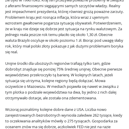
źle było w 1990 roku. Kraj ten przeżywa poważne problemy w związku
z aferami finansowymi sięgającymi samych szczytów władzy. Realny
jest impeachment prezydenta, której również grożą poważne zarzuty.
Problemem kraju jest rosnąca inflacja, która wraz z ujemnym
wzrostem gwałtownie pogarsza sytuację obywateli. Potwierdzeniem,
że w kraju nie dzieje się dobrze jest sytuacja na rynku walutowym. Za
jednego reala jeszcze rok temu płaciło się około 1,30 zł. Obecnie
waluta Brazylii oscyluje w około poziomu 1 zł. Biorąc pod uwagę słaby
rok, który miał polski złoty pokazuje z jak dużymi problemami boryka
się real.
Unijne środki dla uboższych regionów trafiają tylko tam, gdzie
dobrobyt znajduje się poniżej 75% średniej unijnej. Obecnie pierwsze
województwo przekroczyło tą barierę. W kolejnych latach, jeżeli
sytuacja się utrzyma, kolejne regiony będą dołączać. Mowa
oczywiście o Mazowszu. W mediach pojawiła się nawet w związku z
tym plotka o podziale województwa na dwa, by jedno z nich dalej
otrzymywało dotacje, ale została ona zdementowana.
Wczoraj poznaliśmy kolejne dobre dane z USA. Liczba nowo
zarejestrowanych bezrobotnych wyniosła zaledwie 262 tysiące, kiedy
to oczekiwania analityków mówiły o 275 tysiącach. Gospodarka za
oceanem znów ma się dobrze, aczkolwiek FED nie jest na razie