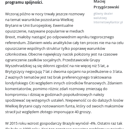
Maciej
programu spójności.
Przygórzewski
Wczoraj późno w nocy trwały jeszcze rozmowy
główny dealer
walutowy
na temat warunków pozostania Wielkiej
InternetowyKantor.pl
Brytanii w Unii Europejskiej. Ewentualne
opuszczenie, nazywane popularnie w mediach
Brexit, miałoby nastąpić po odpowiednim wyniku tegorocznego
referendum. Zdaniem wielu analityków cały ten proces nie ma na celu
opuszczanie wspólnych struktur tylko poprawę warunków
członkostwa. Obecnie największy nacisk położony jest na czasowe
ograniczenie zasiłków socjalnych. Przedstawiciele Grupy
Wyszehradzkiej są się skłonni zgodzić na nie więcej niż 5 lat, a
Brytyjczycy negocjują 7 lat z dwoma opcjami na przedłużenie o 3 lata.
Z ważnych tematów jest też brak preferencyjnego traktowania
londyńskiego Citi względem innych ośrodków finansowych. Zdaniem
komentatorów, pomimo różnic zdań rozmowy zmierzają do
kompromisu i dzisiaj w godzinach popołudniowych należy
spodziewać się wstępnych ustaleń. Niepewność co do dalszych losów
Wielkiej Brytanii ciąży notowaniom funta, który od swoich maksimów
stracił już względem złotego imponujące 40 groszy.
W 2015 roku wzrost gospodarczy Brazylii wyniósł -4%. Ostatni raz tak