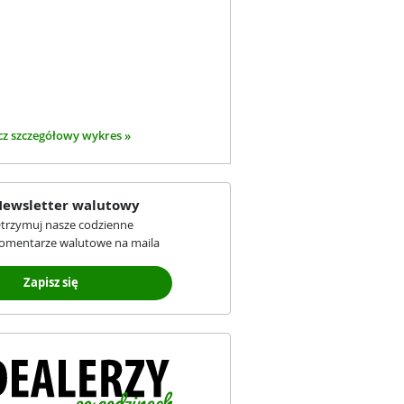
z szczegółowy wykres »
ewsletter walutowy
trzymuj nasze codzienne
omentarze walutowe na maila
Zapisz się