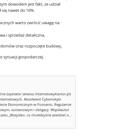
zym dowodem jest fakt, ze udział
ył się nawet do 10%.
icznych warto zwrócić uwagę na:
wa i sprzedaż detaliczna,
ę domów oraz rozpoczęte budowy,
o sytuacji gospodarczej.
One (operator serwisu InternetowyKantor.pl)
internetowych. Absolwent Cybernetyki
tecie Ekonomicznym w Poznaniu. Regularnie
owym, surowcowym i obligacji. Współautor
stu „Wszystko, co chcielibyście wiedzieć o...