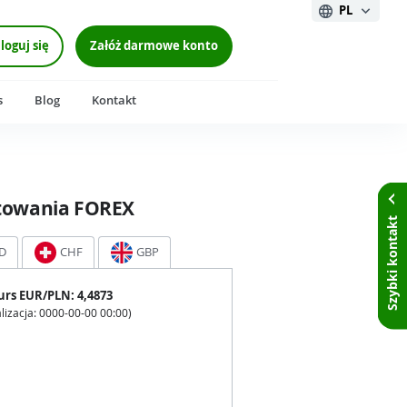
PL
loguj się
Załóż darmowe konto
s
Blog
Kontakt
towania FOREX
Szybki kontakt
D
CHF
GBP
urs
EUR
/PLN:
4,4873
lizacja:
0000-00-00 00:00
)