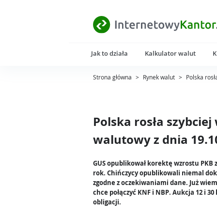
Jak to działa
Kalkulator walut
K
Strona główna
>
Rynek walut
>
Polska rosł
Polska rosła szybcie
walutowy z dnia 19.1
GUS opublikował korektę wzrostu PKB z
rok. Chińczycy opublikowali niemal do
zgodne z oczekiwaniami dane. Już wiem
chce połączyć KNF i NBP. Aukcja 12 i 30 
obligacji.