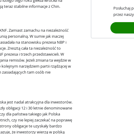
 lutego tego roku giełda wróciła na
ą teraz stabilne informacje z Chin.
Posłuchaj 
przez naszy
 KNF. Zamiast zamachu na niezależność
 unią personalną. W sumie jak inaczej
zasiadała na stanowisku prezesa NBP i
cje. Zresztą cała ta niezależność to
 prezesa i trzech przedstawicieli. W
gania remisów. Jeżeli zmiana ta wejdzie w
 kolejnym narzędziem partii rządzącej w
zm zasiadających tam osób nie
lska jest nadal atrakcyjna dla inwestorów.
y obligacji 12 i 30 letnie denominowane
czy dla państwa takiego jak Polska
tnich, czy nie lepiej zaczekać na poprawę
strony obligacje te uzyskały bardzo
azuje, że inwestorzy wierzą w polską