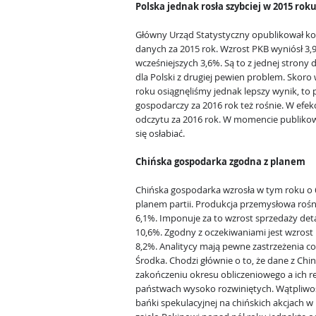
Polska jednak rosła szybciej w 2015 rok
Główny Urząd Statystyczny opublikował ko
danych za 2015 rok. Wzrost PKB wyniósł 3
wcześniejszych 3,6%. Są to z jednej strony
dla Polski z drugiej pewien problem. Skoro
roku osiągnęliśmy jednak lepszy wynik, to
gospodarczy za 2016 rok też rośnie. W efek
odczytu za 2016 rok. W momencie publikow
się osłabiać.
Chińska gospodarka zgodna z planem
Chińska gospodarka wzrosła w tym roku o 6
planem partii. Produkcja przemysłowa rośni
6,1%. Imponuje za to wzrost sprzedaży det
10,6%. Zgodny z oczekiwaniami jest wzrost 
8,2%. Analitycy mają pewne zastrzeżenia 
Środka. Chodzi głównie o to, że dane z Ch
zakończeniu okresu obliczeniowego a ich re
państwach wysoko rozwiniętych. Wątpliwości
bańki spekulacyjnej na chińskich akcjach 