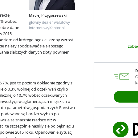
u
rektę
Maciej Przygórzewski
,9% wobec
główny dealer walutowy
 dobre dane
InternetowyKantor.pl
 w 2015
 poziom od którego będzie liczony wzrost
cie należy spodziewać się słabszego
zobac
ania słabszych danych złoty powinien
N
O
,7%. Jest to poziom dokładnie zgodny z
k
e o 0,3% wolniej od oczekiwań czyli o
alicznej o 10.7% wobec oczekiwanych
inwestycji w aglomeracjach miejskich o
co do parametrów gospodarczych Państwa
in podawane są bardzo szybko po
wizje są znacznie rzadsze niż w
 te szczególnie nasiliły się po pęknięciu
w połowie 2015 roku. Opanowanie sytuacji