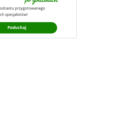
podcastu przygotowanego
ch specjalistów!
Posłuchaj