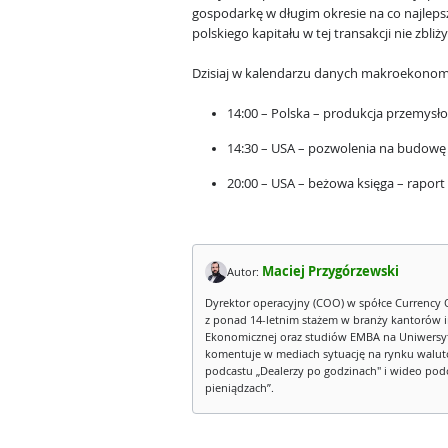
gospodarkę w długim okresie na co najleps
polskiego kapitału w tej transakcji nie zbliż
Dzisiaj w kalendarzu danych makroekonom
14:00 – Polska – produkcja przemysło
14:30 – USA – pozwolenia na budow
20:00 – USA – beżowa księga – raport 
Maciej Przygórzewski
Autor:
Dyrektor operacyjny (COO) w spółce Currency 
z ponad 14-letnim stażem w branży kantorów 
Ekonomicznej oraz studiów EMBA na Uniwersy
komentuje w mediach sytuację na rynku walut
podcastu „Dealerzy po godzinach" i wideo podca
pieniądzach”.