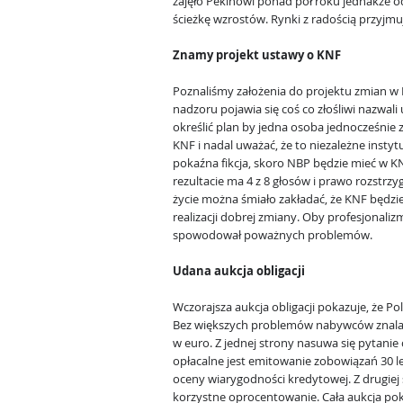
zajęło Pekinowi ponad pół roku jednakże od
ścieżkę wzrostów. Rynki z radością przyjmuj
Znamy projekt ustawy o KNF
Poznaliśmy założenia do projektu zmian w
nadzoru pojawia się coś co złośliwi nazwali
określić plan by jedna osoba jednocześnie 
KNF i nadal uważać, że to niezależne instytu
pokaźna fikcja, skoro NBP będzie mieć w KNF
rezultacie ma 4 z 8 głosów i prawo rozstrzy
życie można śmiało zakładać, że KNF będzie
realizacji dobrej zmiany. Oby profesjonali
spowodował poważnych problemów.
Udana aukcja obligacji
Wczorajsza aukcja obligacji pokazuje, że Po
Bez większych problemów nabywców znalazł
w euro. Z jednej strony nasuwa się pytanie 
opłacalne jest emitowanie zobowiązań 30 le
oceny wiarygodności kredytowej. Z drugiej 
korzystne oprocentowanie. Cała aukcja pok