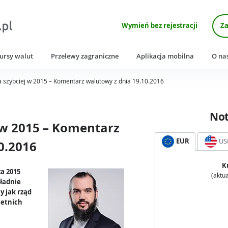
Wymień bez rejestracji
Za
ursy walut
Przelewy zagraniczne
Aplikacja mobilna
O na
a szybciej w 2015 – Komentarz walutowy z dnia 19.10.2016
No
j w 2015 – Komentarz
EUR
US
0.2016
K
a 2015
(aktua
kładnie
y jak rząd
letnich