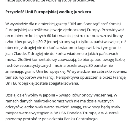
może spowodować, że wzrosną stopy procentowe.
Przyszłość Unii Europejskiej według Junckera
W wywiadzie dla niemieckiej gazety “Bild am Sonntag” szef Komisji
Europejskiej zakreślił swoje wizje zjednoczonej Europy. Przewidywał
on minimum kolejnych 60 lat trwania jej struktur oraz wzrost liczby
członków powyżej 30. Z jednej strony są to tylko 4 państwa więcej niż
obecnie, z drugiej nie do końca wiadomo kogo widzi w tym gronie
Jean Claude. Z drugiej nie do końca wiadomo o jakich państwach
mowa. Złośliwi komentatorzy zauważają, że biorąc pod uwagę liczbę
ruchów separatystycznych można przekroczyć 30 państw nie
zmieniając granic Unii Europejskiej. W wywiadzie nie zabrakło również
tematu wyborów we Francji. Perspektywa opuszczenia przez Francję
Unii Europejskiej została zbagatelizowana.
Dzisiaj dzień wolny w Japonii – Święto Równonocy Wiosennej. W
ramach danych makroekonomicznych nie ma dzisiaj ważnych
odczytów, aczkolwiek warto zwrócić uwagę, że w nocy będą miały
miejsce ważne wystąpienia. W USA Donalda Trumpa, a w Australii
poznamy protokół z posiedzenia Banku Centralnego.