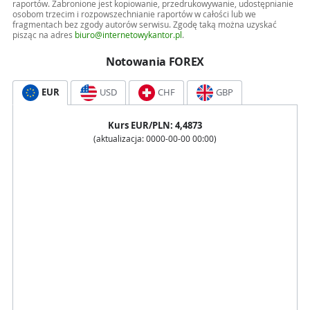
raportów. Zabronione jest kopiowanie, przedrukowywanie, udostępnianie
osobom trzecim i rozpowszechnianie raportów w całości lub we
fragmentach bez zgody autorów serwisu. Zgodę taką można uzyskać
pisząc na adres
biuro@internetowykantor.pl
.
Notowania FOREX
EUR
USD
CHF
GBP
Kurs
EUR
/PLN:
4,4873
(aktualizacja:
0000-00-00 00:00
)