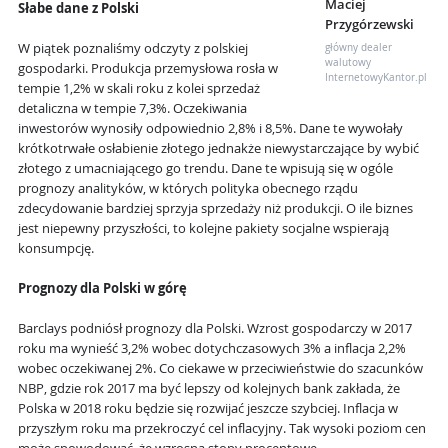
Maciej
Słabe dane z Polski
Przygórzewski
W piątek poznaliśmy odczyty z polskiej
główny dealer
walutowy
gospodarki. Produkcja przemysłowa rosła w
InternetowyKantor.pl
tempie 1,2% w skali roku z kolei sprzedaż
detaliczna w tempie 7,3%. Oczekiwania
inwestorów wynosiły odpowiednio 2,8% i 8,5%. Dane te wywołały
krótkotrwałe osłabienie złotego jednakże niewystarczające by wybić
złotego z umacniającego go trendu. Dane te wpisują się w ogóle
prognozy analityków, w których polityka obecnego rządu
zdecydowanie bardziej sprzyja sprzedaży niż produkcji. O ile biznes
jest niepewny przyszłości, to kolejne pakiety socjalne wspierają
konsumpcję.
Prognozy dla Polski w górę
Barclays podniósł prognozy dla Polski. Wzrost gospodarczy w 2017
roku ma wynieść 3,2% wobec dotychczasowych 3% a inflacja 2,2%
wobec oczekiwanej 2%. Co ciekawe w przeciwieństwie do szacunków
NBP, gdzie rok 2017 ma być lepszy od kolejnych bank zakłada, że
Polska w 2018 roku będzie się rozwijać jeszcze szybciej. Inflacja w
przyszłym roku ma przekroczyć cel inflacyjny. Tak wysoki poziom cen