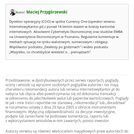
Maciej Przygórzewski
Autor:
Dyrektor operacyjny (COO) w spółce Currency One (operator serwisu
InternetowyKantor.pl) z ponad 14-letnim stażem w branży kantorów
internetowych. Absolwent Cybernetyki Ekonomicznej oraz studiów EMBA
na Uniwersytecie Ekonomicznym w Poznaniu. Regularnie komentuje w
mediach sytuację na rynku walutowym, surowcowym i obligacji.
Współautor podcastu „Dealerzy po godzinach" i wideo podcastu
„Wszystko, co chcielibyście wiedzieć o... pieniądzach”.
Przedstawione, w dystrybuowanych przez serwis raportach, poglądy,
oceny i wnioski są wyrazem osobistych poglądów autorów i nie mają
charakteru rekomendacji autora lub serwisu InternetowyKantor.pl do
nabycia lub zbycia albo powstrzymania się od dokonania transakcji
w odniesieniu do jakichkolwiek walut lub papierów wartościowych. Poglądy
te jak i inne treści raportów nie stanowią „rekomendacji” lub „doradztwa”
w rozumieniu ustawy z dnia 29 lipca 2005 o obrocie instrumentami
finansowymi. Wyłączną odpowiedzialność za decyzje inwestycyjne,
podjęte lub zaniechane na podstawie komentarza, raportu lub
z wykorzystaniem wniosków w nim zawartych, ponosi inwestor.
Autorzy serwisu są również właścicielem majątkowych praw autorskich do