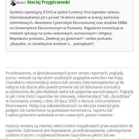
Maciej Przygórzewski
Autor:
Dyrektor operacyjny (COO) w spółce Currency One (operator serwisu
InternetowyKantor.pl) z ponad 14-letnim stażem w branży kantorów
internetowych. Absolwent Cybernetyki Ekonomicznej oraz studiów EMBA
na Uniwersytecie Ekonomicznym w Poznaniu. Regularnie komentuje w
mediach sytuację na rynku walutowym, surowcowym i obligacji.
Współautor podcastu „Dealerzy po godzinach" i wideo podcastu
„Wszystko, co chcielibyście wiedzieć o... pieniądzach”.
Przedstawione, w dystrybuowanych przez serwis raportach, poglądy,
oceny i wnioski są wyrazem osobistych poglądów autorów i nie mają
charakteru rekomendacji autora lub serwisu InternetowyKantor.pl do
nabycia lub zbycia albo powstrzymania się od dokonania transakcji
w odniesieniu do jakichkolwiek walut lub papierów wartościowych. Poglądy
te jak i inne treści raportów nie stanowią „rekomendacji” lub „doradztwa”
w rozumieniu ustawy z dnia 29 lipca 2005 o obrocie instrumentami
finansowymi. Wyłączną odpowiedzialność za decyzje inwestycyjne,
podjęte lub zaniechane na podstawie komentarza, raportu lub
z wykorzystaniem wniosków w nim zawartych, ponosi inwestor.
Autorzy serwisu są również właścicielem majątkowych praw autorskich do
raportów. Zabronione jest kopiowanie, przedrukowywanie, udostępnianie
osobom trzecim i rozpowszechnianie raportów w całości lub we