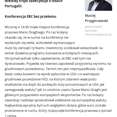
wielkiej trójki zadecyduje o losach
Portugalii.
Maciej
Konferencja EBC bez przełomu
Przygórzewski
Wczoraj o 14:30 miała miejsce konferencja
główny dealer
walutowy
prasowa Mario Draghiego. Po raz kolejny
InternetowyKantor.pl
okazało się, że w sumie na konferencji nie
wydarzyło się wiele, aczkolwiek wystarczająco
dużo by zatrząść rynkami. Inwestorzy oczekiwali wskazówek na
temat działania programu luzowania w kolejnych miesiącach.
Otrzymali jednak tylko zapewnienie, że EBC nad tym nie
dyskutowało. Pojawiła się również zapowiedź przyjrzenia się temu na
grudniowym posiedzeniu. Termin ten jest nieprzypadkowy. Cały
świat czeka bowiem na wynik wyborów w USA i co ważniejsze
grudniowe posiedzenie FED, na którym zdaniem większości
analityków ma dojść do podwyżki stóp procentowych w USA. Jak
zareagowały waluty? Jak to ostatnio często bywa Mario Draghi jest
głównym przyjacielem europejskich eksporterów. Po raz kolejny
zawodząc nadzieje spowodował osłabianie się europejskiej waluty.
Najbardziej wyraźny był ruch względem dolara, gdzie euro zostało
przecenione w ruchu, który rozpoczęła konferencja prasowa o ponad
1 centa.