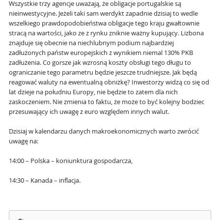
Wszystkie trzy agencje uważają, że obligacje portugalskie są
nieinwestycyjne. Jeżeli taki sam werdykt zapadnie dzisiaj to wedle
wszelkiego prawdopodobieństwa obligacje tego kraju gwałtownie
stracą na wartości, jako ze z rynku zniknie ważny kupujący. Lizbona
znajduje się obecnie na niechlubnym podium najbardziej
zadłużonych państw europejskich z wynikiem niemal 130% PKB
zadłużenia. Co gorsze jak wzrosną koszty obsługi tego długu to
ograniczanie tego parametru będzie jeszcze trudniejsze. Jak będą
reagować waluty na ewentualną obniżkę? Inwestorzy widzą co się od
lat dzieje na południu Europy, nie będzie to zatem dla nich
zaskoczeniem. Nie zmienia to faktu, że może to być kolejny bodziec
przesuwający ich uwagę z euro względem innych walut.
Dzisiaj w kalendarzu danych makroekonomicznych warto zwrócić
uwagę na:
14:00 – Polska – koniunktura gospodarcza,
14:30 – Kanada – inflacja.