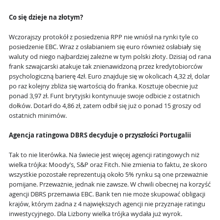
Co się dzieje na złotym?
Wczorajszy protokół z posiedzenia RPP nie wniósł na rynki tyle co
posiedzenie EBC. Wraz z osłabianiem się euro również osłabiały się
waluty od niego najbardziej zależne w tym polski złoty. Dzisiaj od rana
frank szwajcarski atakuje tak znienawidzoną przez kredytobiorców
psychologiczną barierę 4zł. Euro znajduje się w okolicach 4,32 zł, dolar
po raz kolejny zbliża się wartością do franka. Kosztuje obecnie już
ponad 3,97 zł. Funt brytyjski kontynuuje swoje odbicie z ostatnich
dołków. Dotarł do 4,86 zł, zatem odbił się już o ponad 15 groszy od
ostatnich minimów.
Agencja ratingowa DBRS decyduje o przyszłości Portugalii
Tak to nie literówka. Na świecie jest więcej agencji ratingowych niż
wielka trójka: Moody’s, S&P oraz Fitch. Nie zmienia to faktu, że skoro
wszystkie pozostałe reprezentują około 5% rynku są one przeważnie
pomijane. Przeważnie, jednak nie zawsze. W chwili obecnej na korzyść
agencji DBRS przemawia EBC. Bank ten nie może skupować obligacji
krajów, którym żadna z 4 największych agencji nie przyznaje ratingu
inwestycyjnego. Dla Lizbony wielka trójka wydała już wyrok.