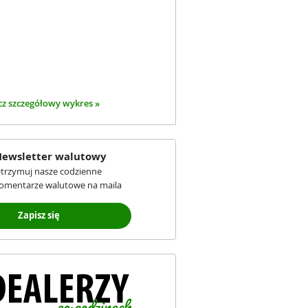
z szczegółowy wykres »
ewsletter walutowy
trzymuj nasze codzienne
omentarze walutowe na maila
Zapisz się