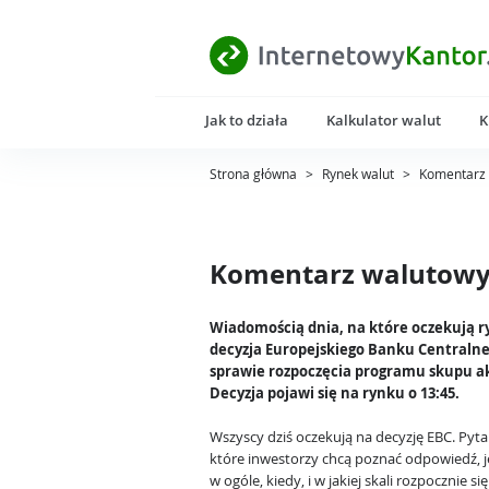
Jak to działa
Kalkulator walut
K
Strona główna
>
Rynek walut
>
Komentarz 
Komentarz walutowy 
Wiadomością dnia, na które oczekują ry
decyzja Europejskiego Banku Centraln
sprawie rozpoczęcia programu skupu 
Decyzja pojawi się na rynku o 13:45.
Wszyscy dziś oczekują na decyzję EBC. Pyt
które inwestorzy chcą poznać odpowiedź, je
w ogóle, kiedy, i w jakiej skali rozpocznie s