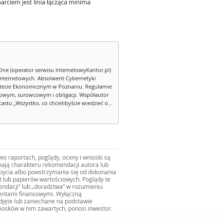
rciem jest linia łącząca minima
One (operator serwisu InternetowyKantor.pl)
internetowych. Absolwent Cybernetyki
tecie Ekonomicznym w Poznaniu. Regularnie
owym, surowcowym i obligacji. Współautor
stu „Wszystko, co chcielibyście wiedzieć o...
s raportach, poglądy, oceny i wnioski są
ają charakteru rekomendacji autora lub
zbycia albo powstrzymania się od dokonania
ut lub papierów wartościowych. Poglądy te
mendacji” lub „doradztwa” w rozumieniu
mentami finansowymi. Wyłączną
djęte lub zaniechane na podstawie
iosków w nim zawartych, ponosi inwestor.