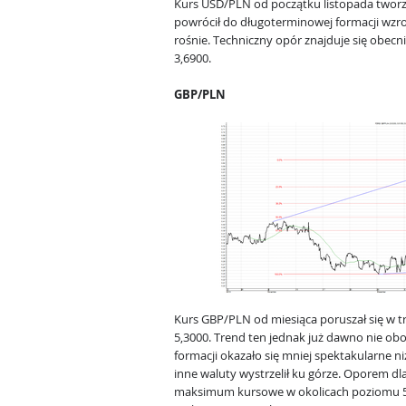
Kurs USD/PLN od początku listopada tworzył
powrócił do długoterminowej formacji wzro
rośnie. Techniczny opór znajduje się obecn
3,6900.
GBP/PLN
Kurs GBP/PLN od miesiąca poruszał się w t
5,3000. Trend ten jednak już dawno nie ob
formacji okazało się mniej spektakularne n
inne waluty wystrzelił ku górze. Oporem d
maksimum kursowe w okolicach poziomu 5,60