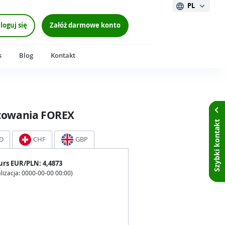
PL
loguj się
Załóż darmowe konto
s
Blog
Kontakt
towania FOREX
Szybki kontakt
D
CHF
GBP
urs
EUR
/PLN:
4,4873
lizacja:
0000-00-00 00:00
)