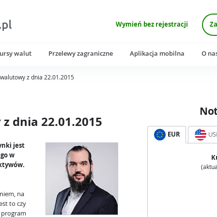
Wymień bez rejestracji
Za
ursy walut
Przelewy zagraniczne
Aplikacja mobilna
O na
walutowy z dnia 22.01.2015
No
z dnia 22.01.2015
EUR
US
nki jest
ego w
K
aktywów.
(aktua
aniem, na
st to czy
ię program