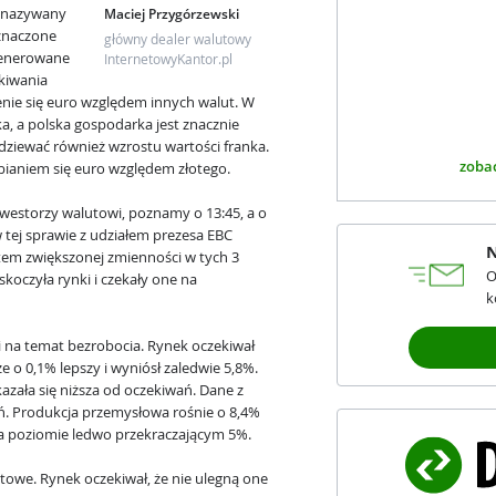
e nazywany
Maciej Przygórzewski
eznaczone
główny dealer walutowy
generowane
InternetowyKantor.pl
ekiwania
ie się euro względem innych walut. W
nka, a polska gospodarka jest znacznie
dziewać również wzrostu wartości franka.
zobac
bianiem się euro względem złotego.
nwestorzy walutowi, poznamy o 13:45, a o
 tej sprawie z udziałem prezesa EBC
N
tem zwiększonej zmienności w tych 3
O
koczyła rynki i czekały one na
k
i na temat bezrobocia. Rynek oczekiwał
e o 0,1% lepszy i wyniósł zaledwie 5,8%.
azała się niższa od oczekiwań. Dane z
ań. Produkcja przemysłowa rośnie o 8,4%
na poziomie ledwo przekraczającym 5%.
owe. Rynek oczekiwał, że nie ulegną one