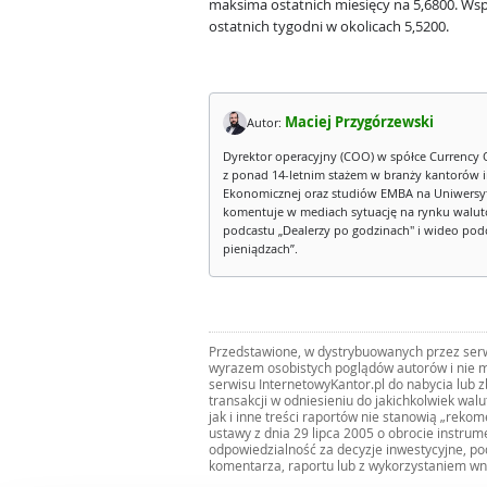
maksima ostatnich miesięcy na 5,6800. Wspa
ostatnich tygodni w okolicach 5,5200.
Maciej Przygórzewski
Autor:
Dyrektor operacyjny (COO) w spółce Currency 
z ponad 14-letnim stażem w branży kantorów 
Ekonomicznej oraz studiów EMBA na Uniwersy
komentuje w mediach sytuację na rynku walut
podcastu „Dealerzy po godzinach" i wideo podca
pieniądzach”.
Przedstawione, w dystrybuowanych przez serwi
wyrazem osobistych poglądów autorów i nie m
serwisu InternetowyKantor.pl do nabycia lub 
transakcji w odniesieniu do jakichkolwiek wal
jak i inne treści raportów nie stanowią „reko
ustawy z dnia 29 lipca 2005 o obrocie instru
odpowiedzialność za decyzje inwestycyjne, po
komentarza, raportu lub z wykorzystaniem wn