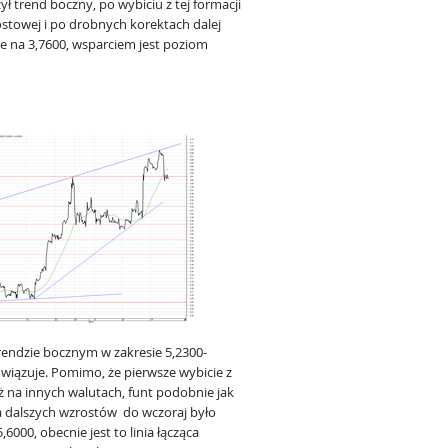
 trend boczny, po wybiciu z tej formacji
stowej i po drobnych korektach dalej
ie na 3,7600, wsparciem jest poziom
rendzie bocznym w zakresie 5,2300-
owiązuje. Pomimo, że pierwsze wybicie z
iż na innych walutach, funt podobnie jak
la dalszych wzrostów do wczoraj było
00, obecnie jest to linia łącząca