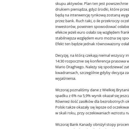
skupu aktywów. Plan ten jest powszechni
drukiem pieniądza, gdyż środki, które prz
będą na interwencję rynkową zostaną wy
przez bank. Ruch taki, o ile przekroczy ocz
inwestorów, powinien spowodować osłabien
efekcie jeżeli euro osłabi się względem fra
stabilniejsza względem euro można się spo
Efekt ten będzie jednak równoważony osła
Decyzję, na którą czekają niemal wszyscy i
14:30 rozpocznie się konferencja prasowa w
Mario Draghiego. Należy się spodziewać za
kwadransach, szczególnie gdyby decyzja zas
wyjaśnienia.
Wczoraj poznaliśmy dane z Wielkiej Brytani
spadku z 6% na 5,9% wynik okazał się jeszcz
Również ilość zasiłków dla bezrobotnych ok
Polski także okazały się lepsze od oczekiw
w skali roku, przy oczekiwaniach wzrostu 
Wczoraj Bank Kanady obniżył stopy procent