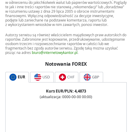
w odniesieniu do jakichkolwiek walut lub papierów wartościowych. Poglądy
te jak i inne treści raportów nie stanowią „rekomendacji” lub „doradztwa”
w rozumieniu ustawy z dnia 29 lipca 2005 o obrocie instrumentami
finansowymi. Wyłączną odpowiedzialność za decyzje inwestycyjne,
podjęte lub zaniechane na podstawie komentarza, raportu lub
z wykorzystaniem wniosków w nim zawartych, ponosi inwestor.
Autorzy serwisu są również właścicielem majątkowych praw autorskich do
raportów. Zabronione jest kopiowanie, przedrukowywanie, udostępnianie
osobom trzecim i rozpowszechnianie raportów w całości lub we
fragmentach bez zgody autorów serwisu. Zgodę taką można uzyskać
pisząc na adres
biuro@internetowykantor.pl
.
Notowania FOREX
EUR
USD
CHF
GBP
Kurs
EUR
/PLN:
4,4873
(aktualizacja:
0000-00-00 00:00
)