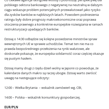
Co ciekawe agencja ratingowa Moody’s podnosząc perspektywę dla
polskiego sektora bankowego z negatywnej na neutralną w dalszym
ciągu wskazuje problem potencjalnych przewalutowań jako ryzyko
dla zysków banków w najbliższych latach. Powodem podniesienia
ratingu były dobre prognozy makroekonomiczne oraz poprawa
otoczenia prawnego a konkretnie europejskie rozwiązania w ramach
restrukturyzacji upadających banków.
Dzisiaj o 14:30 odbędzie się kolejne posiedzenie ministrów spraw
wewnętrznych UE w sprawie uchodźców. Temat ten nie ma co
prawda bezpośredniego przełożenia na rynki walutowe, ale
doskonale pokazuje, że europejska solidarność coraz częściej okazuje
się pustym hasłem.
Dzisiaj mamy drugi z rzędu dzień wolny w Japonii co powoduje, że
kalendarze danych makro są raczej ubogie. Dzisiaj warto zwrócić
uwagę na następujące odczyty:
12:00 – Wielka Brytania – wskaźnik zamówień wg. CBI,
14:00 – Polska – wskaźnik koniunktury gospodarczej.
EUR/PLN