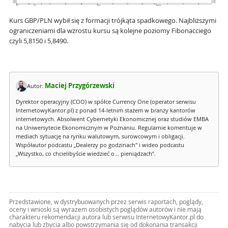
Kurs GBP/PLN wybił się z formacji trójkąta spadkowego. Najbliższymi
ograniczeniami dla wzrostu kursu są kolejne poziomy Fibonacciego
czyli 5,8150 i 5,8490.
Maciej Przygórzewski
Autor:
Dyrektor operacyjny (COO) w spółce Currency One (operator serwisu
InternetowyKantor.pl) z ponad 14-letnim stażem w branży kantorów
internetowych. Absolwent Cybernetyki Ekonomicznej oraz studiów EMBA
na Uniwersytecie Ekonomicznym w Poznaniu. Regularnie komentuje w
mediach sytuację na rynku walutowym, surowcowym i obligacji.
Współautor podcastu „Dealerzy po godzinach" i wideo podcastu
„Wszystko, co chcielibyście wiedzieć o... pieniądzach”.
Przedstawione, w dystrybuowanych przez serwis raportach, poglądy,
oceny i wnioski są wyrazem osobistych poglądów autorów i nie mają
charakteru rekomendacji autora lub serwisu InternetowyKantor.pl do
nabycia lub zbycia albo powstrzymania się od dokonania transakcji