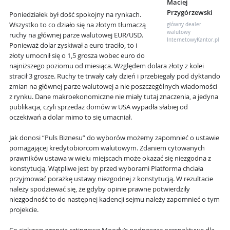
Maciej
Przygórzewski
Poniedziałek był dość spokojny na rynkach.
Wszystko to co działo się na złotym tłumaczą
główny dealer
walutowy
ruchy na głównej parze walutowej EUR/USD.
InternetowyKantor.pl
Ponieważ dolar zyskiwał a euro traciło, to i
złoty umocnił się o 1,5 grosza wobec euro do
najniższego poziomu od miesiąca. Względem dolara złoty z kolei
stracił 3 grosze. Ruchy te trwały cały dzień i przebiegały pod dyktando
zmian na głównej parze walutowej a nie poszczególnych wiadomości
z rynku. Dane makroekonomiczne nie miały tutaj znaczenia, a jedyna
publikacja, czyli sprzedaż domów w USA wypadła słabiej od
oczekiwań a dolar mimo to się umacniał.
Jak donosi “Puls Biznesu” do wyborów możemy zapomnieć o ustawie
pomagającej kredytobiorcom walutowym. Zdaniem cytowanych
prawników ustawa w wielu miejscach może okazać się niezgodna z
konstytucją. Wątpliwe jest by przed wyborami Platforma chciała
przyjmować porażkę ustawy niezgodnej z konstytucją. W rezultacie
należy spodziewać się, że gdyby opinie prawne potwierdziły
niezgodność to do następnej kadencji sejmu należy zapomnieć o tym
projekcie.