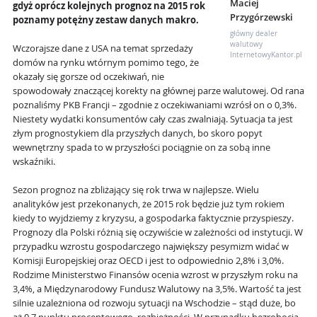
Maciej
gdyż oprócz kolejnych prognoz na 2015 rok
Przygórzewski
poznamy potężny zestaw danych makro.
główny dealer
walutowy
Wczorajsze dane z USA na temat sprzedaży
InternetowyKantor.pl
domów na rynku wtórnym pomimo tego, że
okazały się gorsze od oczekiwań, nie
spowodowały znaczącej korekty na głównej parze walutowej. Od rana
poznaliśmy PKB Francji – zgodnie z oczekiwaniami wzrósł on o 0,3%.
Niestety wydatki konsumentów cały czas zwalniają. Sytuacja ta jest
złym prognostykiem dla przyszłych danych, bo skoro popyt
wewnętrzny spada to w przyszłości pociągnie on za sobą inne
wskaźniki.
Sezon prognoz na zbliżający się rok trwa w najlepsze. Wielu
analityków jest przekonanych, że 2015 rok będzie już tym rokiem
kiedy to wyjdziemy z kryzysu, a gospodarka faktycznie przyspieszy.
Prognozy dla Polski różnią się oczywiście w zależności od instytucji. W
przypadku wzrostu gospodarczego największy pesymizm widać w
Komisji Europejskiej oraz OECD i jest to odpowiednio 2,8% i 3,0%.
Rodzime Ministerstwo Finansów ocenia wzrost w przyszłym roku na
3,4%, a Międzynarodowy Fundusz Walutowy na 3,5%. Wartość ta jest
silnie uzależniona od rozwoju sytuacji na Wschodzie – stąd duże, bo