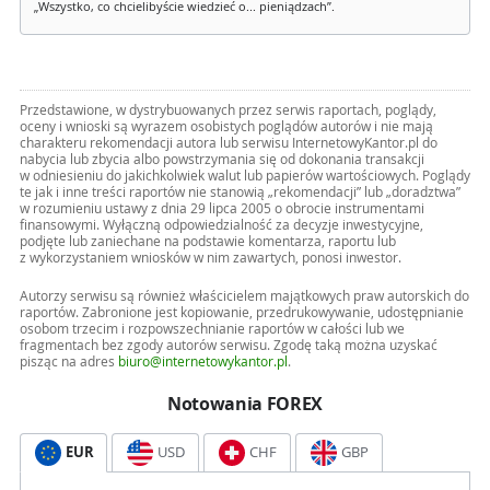
„Wszystko, co chcielibyście wiedzieć o... pieniądzach”.
Przedstawione, w dystrybuowanych przez serwis raportach, poglądy,
oceny i wnioski są wyrazem osobistych poglądów autorów i nie mają
charakteru rekomendacji autora lub serwisu InternetowyKantor.pl do
nabycia lub zbycia albo powstrzymania się od dokonania transakcji
w odniesieniu do jakichkolwiek walut lub papierów wartościowych. Poglądy
te jak i inne treści raportów nie stanowią „rekomendacji” lub „doradztwa”
w rozumieniu ustawy z dnia 29 lipca 2005 o obrocie instrumentami
finansowymi. Wyłączną odpowiedzialność za decyzje inwestycyjne,
podjęte lub zaniechane na podstawie komentarza, raportu lub
z wykorzystaniem wniosków w nim zawartych, ponosi inwestor.
Autorzy serwisu są również właścicielem majątkowych praw autorskich do
raportów. Zabronione jest kopiowanie, przedrukowywanie, udostępnianie
osobom trzecim i rozpowszechnianie raportów w całości lub we
fragmentach bez zgody autorów serwisu. Zgodę taką można uzyskać
pisząc na adres
biuro@internetowykantor.pl
.
Notowania FOREX
EUR
USD
CHF
GBP