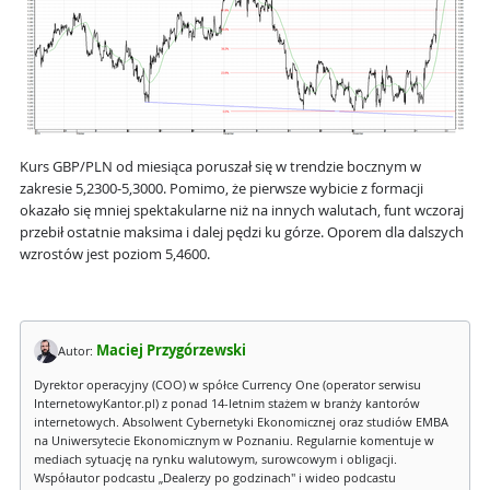
Kurs GBP/PLN od miesiąca poruszał się w trendzie bocznym w
zakresie 5,2300-5,3000. Pomimo, że pierwsze wybicie z formacji
okazało się mniej spektakularne niż na innych walutach, funt wczoraj
przebił ostatnie maksima i dalej pędzi ku górze. Oporem dla dalszych
wzrostów jest poziom 5,4600.
Maciej Przygórzewski
Autor:
Dyrektor operacyjny (COO) w spółce Currency One (operator serwisu
InternetowyKantor.pl) z ponad 14-letnim stażem w branży kantorów
internetowych. Absolwent Cybernetyki Ekonomicznej oraz studiów EMBA
na Uniwersytecie Ekonomicznym w Poznaniu. Regularnie komentuje w
mediach sytuację na rynku walutowym, surowcowym i obligacji.
Współautor podcastu „Dealerzy po godzinach" i wideo podcastu