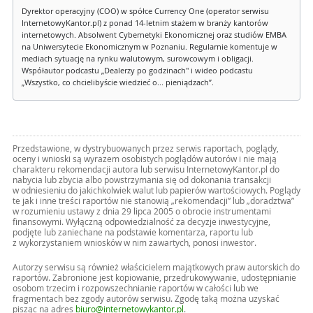
Dyrektor operacyjny (COO) w spółce Currency One (operator serwisu
InternetowyKantor.pl) z ponad 14-letnim stażem w branży kantorów
internetowych. Absolwent Cybernetyki Ekonomicznej oraz studiów EMBA
na Uniwersytecie Ekonomicznym w Poznaniu. Regularnie komentuje w
mediach sytuację na rynku walutowym, surowcowym i obligacji.
Współautor podcastu „Dealerzy po godzinach" i wideo podcastu
„Wszystko, co chcielibyście wiedzieć o... pieniądzach”.
Przedstawione, w dystrybuowanych przez serwis raportach, poglądy,
oceny i wnioski są wyrazem osobistych poglądów autorów i nie mają
charakteru rekomendacji autora lub serwisu InternetowyKantor.pl do
nabycia lub zbycia albo powstrzymania się od dokonania transakcji
w odniesieniu do jakichkolwiek walut lub papierów wartościowych. Poglądy
te jak i inne treści raportów nie stanowią „rekomendacji” lub „doradztwa”
w rozumieniu ustawy z dnia 29 lipca 2005 o obrocie instrumentami
finansowymi. Wyłączną odpowiedzialność za decyzje inwestycyjne,
podjęte lub zaniechane na podstawie komentarza, raportu lub
z wykorzystaniem wniosków w nim zawartych, ponosi inwestor.
Autorzy serwisu są również właścicielem majątkowych praw autorskich do
raportów. Zabronione jest kopiowanie, przedrukowywanie, udostępnianie
osobom trzecim i rozpowszechnianie raportów w całości lub we
fragmentach bez zgody autorów serwisu. Zgodę taką można uzyskać
pisząc na adres
biuro@internetowykantor.pl
.