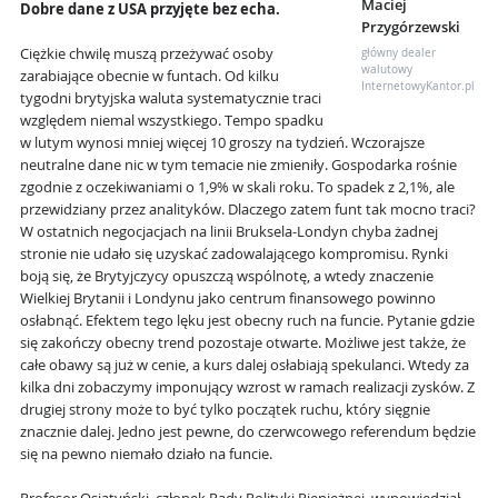
Maciej
Dobre dane z USA przyjęte bez echa.
Przygórzewski
Ciężkie chwilę muszą przeżywać osoby
główny dealer
walutowy
zarabiające obecnie w funtach. Od kilku
InternetowyKantor.pl
tygodni brytyjska waluta systematycznie traci
względem niemal wszystkiego. Tempo spadku
w lutym wynosi mniej więcej 10 groszy na tydzień. Wczorajsze
neutralne dane nic w tym temacie nie zmieniły. Gospodarka rośnie
zgodnie z oczekiwaniami o 1,9% w skali roku. To spadek z 2,1%, ale
przewidziany przez analityków. Dlaczego zatem funt tak mocno traci?
W ostatnich negocjacjach na linii Bruksela-Londyn chyba żadnej
stronie nie udało się uzyskać zadowalającego kompromisu. Rynki
boją się, że Brytyjczycy opuszczą wspólnotę, a wtedy znaczenie
Wielkiej Brytanii i Londynu jako centrum finansowego powinno
osłabnąć. Efektem tego lęku jest obecny ruch na funcie. Pytanie gdzie
się zakończy obecny trend pozostaje otwarte. Możliwe jest także, że
całe obawy są już w cenie, a kurs dalej osłabiają spekulanci. Wtedy za
kilka dni zobaczymy imponujący wzrost w ramach realizacji zysków. Z
drugiej strony może to być tylko początek ruchu, który sięgnie
znacznie dalej. Jedno jest pewne, do czerwcowego referendum będzie
się na pewno niemało działo na funcie.