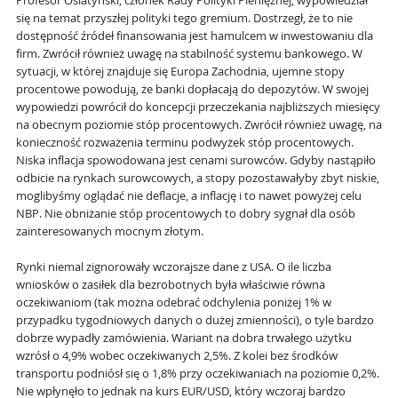
Profesor Osiatyński, członek Rady Polityki Pieniężnej, wypowiedział
się na temat przyszłej polityki tego gremium. Dostrzegł, że to nie
dostępność źródeł finansowania jest hamulcem w inwestowaniu dla
firm. Zwrócił również uwagę na stabilność systemu bankowego. W
sytuacji, w której znajduje się Europa Zachodnia, ujemne stopy
procentowe powodują, że banki dopłacają do depozytów. W swojej
wypowiedzi powrócił do koncepcji przeczekania najbliższych miesięcy
na obecnym poziomie stóp procentowych. Zwrócił również uwagę, na
konieczność rozważenia terminu podwyżek stóp procentowych.
Niska inflacja spowodowana jest cenami surowców. Gdyby nastąpiło
odbicie na rynkach surowcowych, a stopy pozostawałyby zbyt niskie,
moglibyśmy oglądać nie deflacje, a inflację i to nawet powyżej celu
NBP. Nie obniżanie stóp procentowych to dobry sygnał dla osób
zainteresowanych mocnym złotym.
Rynki niemal zignorowały wczorajsze dane z USA. O ile liczba
wniosków o zasiłek dla bezrobotnych była właściwie równa
oczekiwaniom (tak można odebrać odchylenia poniżej 1% w
przypadku tygodniowych danych o dużej zmienności), o tyle bardzo
dobrze wypadły zamówienia. Wariant na dobra trwałego użytku
wzrósł o 4,9% wobec oczekiwanych 2,5%. Z kolei bez środków
transportu podniósł się o 1,8% przy oczekiwaniach na poziomie 0,2%.
Nie wpłynęło to jednak na kurs EUR/USD, który wczoraj bardzo