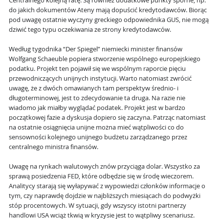
Centralnego kolejną ratę. Są również dodatkowe punkty sporne, np.
do jakich dokumentów Ateny mają dopuścić kredytodawców. Biorąc
pod uwagę ostatnie wyczyny greckiego odpowiednika GUS, nie mogą
dziwić tego typu oczekiwania ze strony kredytodawców.
Według tygodnika “Der Spiegel” niemiecki minister finansów
Wolfgang Schaeuble popiera stworzenie wspólnego europejskiego
podatku. Projekt ten pojawił się we wspólnym raporcie pięciu
przewodniczących unijnych instytucji. Warto natomiast zwrócić
uwagę, że z dwóch omawianych tam perspektyw średnio- i
długoterminowej, jest to zdecydowanie ta druga. Na razie nie
wiadomo jak miałby wyglądać podatek. Projekt jest w bardzo
początkowej fazie a dyskusja dopiero się zaczyna. Patrząc natomiast
na ostatnie osiągnięcia unijne można mieć wątpliwości co do
sensowności kolejnego unijnego budżetu zarządzanego przez
centralnego ministra finansów.
Uwagę na rynkach walutowych znów przyciąga dolar. Wszystko za
sprawą posiedzenia FED, które odbędzie się w środę wieczorem.
Analitycy starają się wyłapywać z wypowiedzi członków informacje o
tym, czy naprawdę dojdzie w najbliższych miesiącach do podwyżki
stóp procentowych. W sytuacji, gdy wszyscy istotni partnerzy
handlowi USA wciąż tkwią w kryzysie jest to wątpliwy scenariusz.