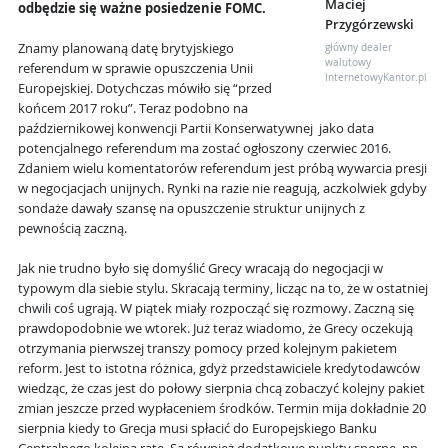
Maciej
odbędzie się ważne posiedzenie FOMC.
Przygórzewski
Znamy planowaną datę brytyjskiego
główny dealer
walutowy
referendum w sprawie opuszczenia Unii
InternetowyKantor.pl
Europejskiej. Dotychczas mówiło się “przed
końcem 2017 roku”. Teraz podobno na
październikowej konwencji Partii Konserwatywnej jako data
potencjalnego referendum ma zostać ogłoszony czerwiec 2016.
Zdaniem wielu komentatorów referendum jest próbą wywarcia presji
w negocjacjach unijnych. Rynki na razie nie reagują, aczkolwiek gdyby
sondaże dawały szansę na opuszczenie struktur unijnych z
pewnością zaczną.
Jak nie trudno było się domyślić Grecy wracają do negocjacji w
typowym dla siebie stylu. Skracają terminy, licząc na to, że w ostatniej
chwili coś ugrają. W piątek miały rozpocząć się rozmowy. Zaczną się
prawdopodobnie we wtorek. Już teraz wiadomo, że Grecy oczekują
otrzymania pierwszej transzy pomocy przed kolejnym pakietem
reform. Jest to istotna różnica, gdyż przedstawiciele kredytodawców
wiedząc, że czas jest do połowy sierpnia chcą zobaczyć kolejny pakiet
zmian jeszcze przed wypłaceniem środków. Termin mija dokładnie 20
sierpnia kiedy to Grecja musi spłacić do Europejskiego Banku