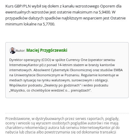
Kurs GBP/PLN wybił się dołem z kanału wzrostowego Oporem dla
ewentualnych wzrostów jest ostatnie maksimum na 5,9400. W
przypadków dalszych spadków najbliższym wsparciem jest Ostatnie
minimum lokalne na 5,7700.
Maciej Przygórzewski
Autor:
Dyrektor operacyjny (COO) w spółce Currency One (operator serwisu
InternetowyKantor.pl) z ponad 14-letnim stażem w branży kantorów
internetowych. Absolwent Cybernetyki Ekonomicznej oraz studiów EMBA
na Uniwersytecie Ekonomicznym w Poznaniu. Regularnie komentuje w
mediach sytuację na rynku walutowym, surowcowym i obligacji.
Współautor podcastu „Dealerzy po godzinach" i wideo podcastu
„Wszystko, co chcielibyście wiedzieć o... pieniądzach”.
Przedstawione, w dystrybuowanych przez serwis raportach, poglądy,
oceny i wnioski są wyrazem osobistych poglądów autorów i nie mają
charakteru rekomendacji autora lub serwisu InternetowyKantor.pl do
nabycia lub zbycia albo powstrzymania się od dokonania transakcji