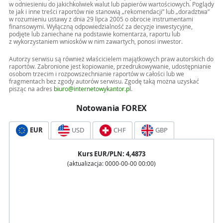
w odniesieniu do jakichkolwiek walut lub papierów wartościowych. Poglądy
te jak i inne treści raportów nie stanowią „rekomendacji” lub „doradztwa”
w rozumieniu ustawy z dnia 29 lipca 2005 o obrocie instrumentami
finansowymi. Wyłączną odpowiedzialność za decyzje inwestycyjne,
podjęte lub zaniechane na podstawie komentarza, raportu lub
z wykorzystaniem wniosków w nim zawartych, ponosi inwestor.
Autorzy serwisu są również właścicielem majątkowych praw autorskich do
raportów. Zabronione jest kopiowanie, przedrukowywanie, udostępnianie
osobom trzecim i rozpowszechnianie raportów w całości lub we
fragmentach bez zgody autorów serwisu. Zgodę taką można uzyskać
pisząc na adres
biuro@internetowykantor.pl
.
Notowania FOREX
EUR
USD
CHF
GBP
Kurs
EUR
/PLN:
4,4873
(aktualizacja:
0000-00-00 00:00
)