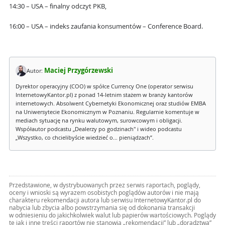
14:30 – USA – finalny odczyt PKB,
16:00 – USA – indeks zaufania konsumentów – Conference Board.
Maciej Przygórzewski
Autor:
Dyrektor operacyjny (COO) w spółce Currency One (operator serwisu
InternetowyKantor.pl) z ponad 14-letnim stażem w branży kantorów
internetowych. Absolwent Cybernetyki Ekonomicznej oraz studiów EMBA
na Uniwersytecie Ekonomicznym w Poznaniu. Regularnie komentuje w
mediach sytuację na rynku walutowym, surowcowym i obligacji.
Współautor podcastu „Dealerzy po godzinach" i wideo podcastu
„Wszystko, co chcielibyście wiedzieć o... pieniądzach”.
Przedstawione, w dystrybuowanych przez serwis raportach, poglądy,
oceny i wnioski są wyrazem osobistych poglądów autorów i nie mają
charakteru rekomendacji autora lub serwisu InternetowyKantor.pl do
nabycia lub zbycia albo powstrzymania się od dokonania transakcji
w odniesieniu do jakichkolwiek walut lub papierów wartościowych. Poglądy
te jak i inne treści raportów nie stanowią „rekomendacji” lub „doradztwa”