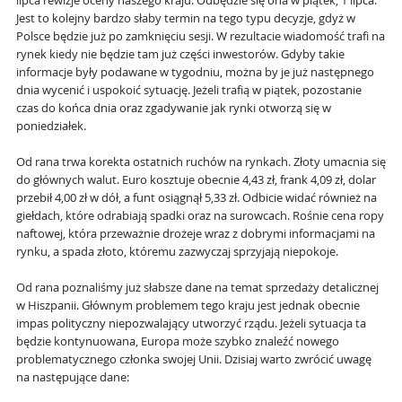
lipca rewizje oceny naszego kraju. Odbędzie się ona w piątek, 1 lipca.
Jest to kolejny bardzo słaby termin na tego typu decyzje, gdyż w
Polsce będzie już po zamknięciu sesji. W rezultacie wiadomość trafi na
rynek kiedy nie będzie tam już części inwestorów. Gdyby takie
informacje były podawane w tygodniu, można by je już następnego
dnia wycenić i uspokoić sytuację. Jeżeli trafią w piątek, pozostanie
czas do końca dnia oraz zgadywanie jak rynki otworzą się w
poniedziałek.
Od rana trwa korekta ostatnich ruchów na rynkach. Złoty umacnia się
do głównych walut. Euro kosztuje obecnie 4,43 zł, frank 4,09 zł, dolar
przebił 4,00 zł w dół, a funt osiągnął 5,33 zł. Odbicie widać również na
giełdach, które odrabiają spadki oraz na surowcach. Rośnie cena ropy
naftowej, która przeważnie drożeje wraz z dobrymi informacjami na
rynku, a spada złoto, któremu zazwyczaj sprzyjają niepokoje.
Od rana poznaliśmy już słabsze dane na temat sprzedaży detalicznej
w Hiszpanii. Głównym problemem tego kraju jest jednak obecnie
impas polityczny niepozwalający utworzyć rządu. Jeżeli sytuacja ta
będzie kontynuowana, Europa może szybko znaleźć nowego
problematycznego członka swojej Unii. Dzisiaj warto zwrócić uwagę
na następujące dane: