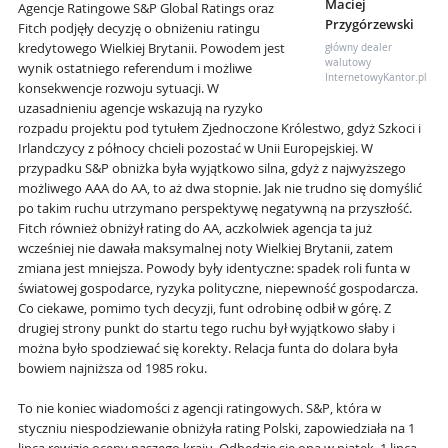
Maciej
Agencje Ratingowe S&P Global Ratings oraz
Przygórzewski
Fitch podjęły decyzję o obniżeniu ratingu
kredytowego Wielkiej Brytanii. Powodem jest
główny dealer
walutowy
wynik ostatniego referendum i możliwe
InternetowyKantor.pl
konsekwencje rozwoju sytuacji. W
uzasadnieniu agencje wskazują na ryzyko
rozpadu projektu pod tytułem Zjednoczone Królestwo, gdyż Szkoci i
Irlandczycy z północy chcieli pozostać w Unii Europejskiej. W
przypadku S&P obniżka była wyjątkowo silna, gdyż z najwyższego
możliwego AAA do AA, to aż dwa stopnie. Jak nie trudno się domyślić
po takim ruchu utrzymano perspektywę negatywną na przyszłość.
Fitch również obniżył rating do AA, aczkolwiek agencja ta już
wcześniej nie dawała maksymalnej noty Wielkiej Brytanii, zatem
zmiana jest mniejsza. Powody były identyczne: spadek roli funta w
światowej gospodarce, ryzyka polityczne, niepewność gospodarcza.
Co ciekawe, pomimo tych decyzji, funt odrobinę odbił w górę. Z
drugiej strony punkt do startu tego ruchu był wyjątkowo słaby i
można było spodziewać się korekty. Relacja funta do dolara była
bowiem najniższa od 1985 roku.
To nie koniec wiadomości z agencji ratingowych. S&P, która w
styczniu niespodziewanie obniżyła rating Polski, zapowiedziała na 1