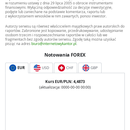
w rozumieniu ustawy z dnia 29 lipca 2005 o obrocie instrumentami
finansowymi. Wyłączną odpowiedzialność za decyzje inwestycyjne,
podjęte lub zaniechane na podstawie komentarza, raportu lub
z wykorzystaniem wniosków w nim zawartych, ponosi inwestor.
Autorzy serwisu są również właścicielem majątkowych praw autorskich do
raportów. Zabronione jest kopiowanie, przedrukowywanie, udostępnianie
osobom trzecim i rozpowszechnianie raportów w całości lub we
fragmentach bez zgody autorów serwisu. Zgodę taką można uzyskać
pisząc na adres
biuro@internetowykantor.pl
.
Notowania FOREX
EUR
USD
CHF
GBP
Kurs
EUR
/PLN:
4,4873
(aktualizacja:
0000-00-00 00:00
)