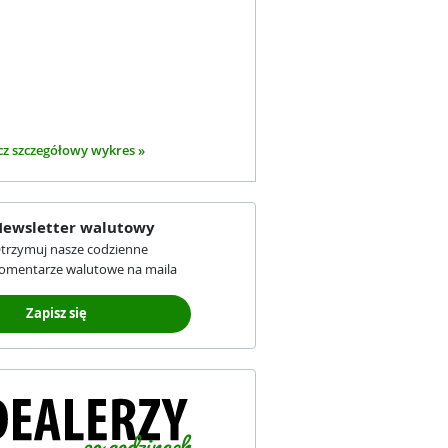
z szczegółowy wykres »
ewsletter walutowy
trzymuj nasze codzienne
omentarze walutowe na maila
Zapisz się