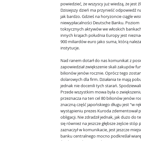
powiedzieć, że wszyscy już wiedzą, że jest źl
Dzisiejszy dzień ma przynieść odpowiedź n
jak bardzo. Gdzieś na horyzoncie ciągle wi
niewypłacalności Deutsche Banku. Poziom
toksycznych aktywów we włoskich bankach
innych krajach południa Europy jest niezna
900 miliardów euro jako suma, którą należ
instytucje.
Nad ranem dotarł do nas komunikat z posi
zapowiedział zwiększenie skali zakupów fun
bilionów jenów rocznie. Oprócz tego zost
dolarowych dla firm. Działania te mają po
jednak nie docenili tych starań. Spodziewal
Przede wszystkim mowa była o zwiększeniu
przeznacza na ten cel 80 bilionów jenów 
znaczną część japońskiego długu jest “w rę
wystąpieniu prezes Kuroda zdementował plo
obligacji. Nie zdradził jednak, jak dużo do
się również na jeszcze głębsze zejście stóp
zaznaczył w komunikacie, jest jeszcze miejs
banku centralnego mocno podkreślał wiarę