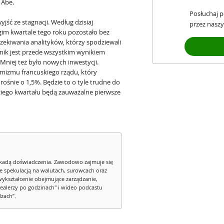
 Abe.
Posłuchaj 
jść ze stagnacji. Według dzisiaj
przez naszy
gim kwartale tego roku pozostało bez
czekiwania analityków, którzy spodziewali
ynik jest przede wszystkim wynikiem
iej też było nowych inwestycji.
ymizmu francuskiego rządu, który
ośnie o 1,5%. Będzie to o tyle trudne do
ciego kwartału będą zauważalne pierwsze
kadą doświadczenia. Zawodowo zajmuje się
ie spekulacją na walutach, surowcach oraz
wykształcenie obejmujące zarządzanie,
ealerzy po godzinach" i wideo podcastu
dzach”.