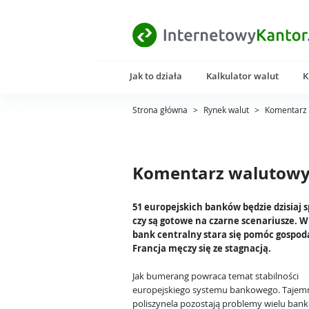
Jak to działa
Kalkulator walut
K
Strona główna
>
Rynek walut
>
Komentarz 
Komentarz walutowy 
51 europejskich banków będzie dzisiaj 
czy są gotowe na czarne scenariusze. W
bank centralny stara się pomóc gospod
Francja męczy się ze stagnacją.
Jak bumerang powraca temat stabilności
europejskiego systemu bankowego. Tajem
poliszynela pozostają problemy wielu ban