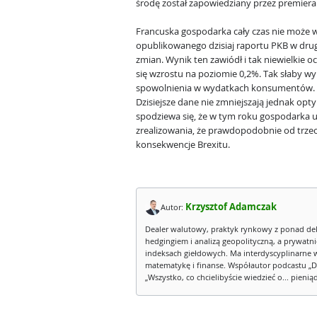
środę został zapowiedziany przez premiera
Francuska gospodarka cały czas nie może wy
opublikowanego dzisiaj raportu PKB w dru
zmian. Wynik ten zawiódł i tak niewielkie o
się wzrostu na poziomie 0,2%. Tak słaby w
spowolnienia w wydatkach konsumentów. Mn
Dzisiejsze dane nie zmniejszają jednak opt
spodziewa się, że w tym roku gospodarka ur
zrealizowania, że prawdopodobnie od trze
konsekwencje Brexitu.
Krzysztof Adamczak
Autor:
Dealer walutowy, praktyk rynkowy z ponad de
hedgingiem i analizą geopolityczną, a prywatn
indeksach giełdowych. Ma interdyscyplinarne 
matematykę i finanse. Współautor podcastu „D
„Wszystko, co chcielibyście wiedzieć o... pienią