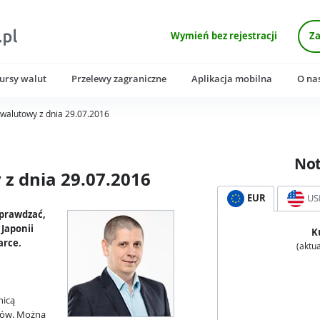
Wymień bez rejestracji
Za
ursy walut
Przelewy zagraniczne
Aplikacja mobilna
O na
walutowy z dnia 29.07.2016
No
z dnia 29.07.2016
EUR
US
sprawdzać,
 Japonii
K
arce.
(aktua
nicą
ków. Można