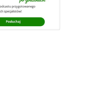
podcastu przygotowanego
ch specjalistów!
Posłuchaj