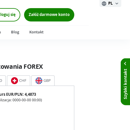
PL
loguj się
Załóż darmowe konto
s
Blog
Kontakt
towania FOREX
Szybki kontakt
D
CHF
GBP
urs
EUR
/PLN:
4,4873
lizacja:
0000-00-00 00:00
)