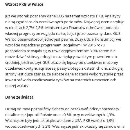
Wzrost PKB w Polsce
Już we wtorek poznamy dane GUS na temat wzrostu PKB. Analitycy
nie są zgodni co do oczekiwanych poziomów. Najwięcej ocen oscyluje
w okolicach 2,7%-2,8%. Ministerstwo Finansów odmówiło podania
własnej prognozy ze względu na to, że już jutro poznamy dane GUS.
Wśród obserwatorów jedno jest pewne. Duży udział konsumpcji we
wzroście napędzany programami socjalnymi. W 2015 roku
gospodarka rozwijała się w rewelacyjnym tempie 3,9% zatem nie
może dziwić słabszy odczyt teraz będący swoistym powrotem do
średniej. Jeżeli odczyt GUS okaże się lepszy od oczekiwań możemy
oczekiwać kontynuacji lepszej passy złotego z ostatnich dni. Z drugiej
strony jest duża szansa, że słabsze dane zostaną wykorzystane przez
inwestorów do zrealizowania zysków na ostatnich umocnieniach
naszej waluty.
Dane ze świata
Dzisiaj od rana poznaliśmy słabszy od oczekiwań odczyt sprzedaży
detalicznej z Japonii. Rośnie ona o 0,6% przy oczekiwanych 1,3%.
Ważniejsze były jednak piątkowe dane z USA. PKB wzrósł o 1,9%
wobec oczekiwanych 2,2%. Ważniejsze jednak okazały się zamówienia