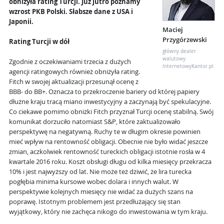
obniżyła rating Turcji. Już jutro poznamy
wzrost PKB Polski. Słabsze dane z USA i
Japonii.
Maciej
Przygórzewski
Rating Turcji w dół
główny dealer
walutowy
Zgodnie z oczekiwaniami trzecia z dużych
InternetowyKantor.pl
agencji ratingowych również obniżyła rating.
Fitch w swojej aktualizacji przesunął ocenę z
BBB- do BB+. Oznacza to przekroczenie bariery od której papiery
dłużne kraju tracą miano inwestycyjny a zaczynają być spekulacyjne.
Co ciekawe pomimo obniżki Fitch przyznał Turcji ocenę stabilną. Swój
komunikat dorzuciło natomiast S&P, które zaktualizowało
perspektywę na negatywną. Ruchy te w długim okresie powinien
mieć wpływ na rentowność obligacji. Obecnie nie było widać jeszcze
zmian, aczkolwiek rentowność tureckich obligacji istotnie rosła w 4
kwartale 2016 roku. Koszt obsługi długu od kilka miesięcy przekracza
10% i jest najwyższy od lat. Nie może też dziwić, że lira turecka
pogłębia minima kursowe wobec dolara i innych walut. W
perspektywie kolejnych miesięcy nie widać za dużych szans na
poprawę. Istotnym problemem jest przedłużający się stan
wyjątkowy, który nie zachęca nikogo do inwestowania w tym kraju.