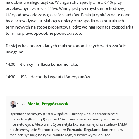
na dobra trwałego użytku. W ciągu roku spadły one o 0,4% przy
oczekiwanym wzroście 2,6%. Winny jest przemysł samochodowy,
który odpowiada za większość spadków. Reakcja rynków na te dane
była przewidywalna. Słabnący dolary oraz spadki na kontraktach
terminowych na stopę procentową, gdyż wolniej rosnąca gospodarka
to mniej prawdopodobne podwyżki stóp.
Dzisiaj w kalendarzu danych makroekonomicznych warto zwrócić
uwagę na:
14:00 – Niemcy – inflacja konsumencka,
14:30 – USA – dochody i wydatki Amerykanów.
Maciej Przygórzewski
Autor:
Dyrektor operacyjny (COO) w spółce Currency One (operator serwisu
InternetowyKantor.pl) z ponad 14-letnim stażem w branży kantorów
internetowych. Absolwent Cybernetyki Ekonomicznej oraz studiów EMBA
na Uniwersytecie Ekonomicznym w Poznaniu. Regularnie komentuje w
mediach sytuację na rynku walutowym, surowcowym i obligacji.