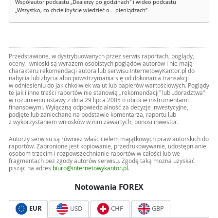
Współautor podcastu „Dealerzy po godzinach" i wideo podcastu
„Wszystko, co chcielibyście wiedzieć o... pieniądzach”.
Przedstawione, w dystrybuowanych przez serwis raportach, poglądy,
oceny i wnioski są wyrazem osobistych poglądów autorów i nie mają
charakteru rekomendacji autora lub serwisu InternetowyKantor.pl do
nabycia lub zbycia albo powstrzymania się od dokonania transakcji
w odniesieniu do jakichkolwiek walut lub papierów wartościowych. Poglądy
te jak i inne treści raportów nie stanowią „rekomendacji” lub „doradztwa”
w rozumieniu ustawy z dnia 29 lipca 2005 o obrocie instrumentami
finansowymi. Wyłączną odpowiedzialność za decyzje inwestycyjne,
podjęte lub zaniechane na podstawie komentarza, raportu lub
z wykorzystaniem wniosków w nim zawartych, ponosi inwestor.
Autorzy serwisu są również właścicielem majątkowych praw autorskich do
raportów. Zabronione jest kopiowanie, przedrukowywanie, udostępnianie
osobom trzecim i rozpowszechnianie raportów w całości lub we
fragmentach bez zgody autorów serwisu. Zgodę taką można uzyskać
pisząc na adres
biuro@internetowykantor.pl
.
Notowania FOREX
EUR
USD
CHF
GBP