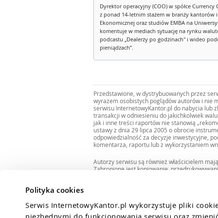
Dyrektor operacyjny (COO) w spółce Currency 
z ponad 14-letnim stażem w branży kantorów 
Ekonomicznej oraz studiów EMBA na Uniwersy
komentuje w mediach sytuację na rynku walut
podcastu „Dealerzy po godzinach" i wideo podca
pieniądzach”.
Przedstawione, w dystrybuowanych przez serwi
wyrazem osobistych poglądów autorów i nie m
serwisu InternetowyKantor.pl do nabycia lub 
transakcji w odniesieniu do jakichkolwiek wal
jak i inne treści raportów nie stanowią „reko
ustawy z dnia 29 lipca 2005 o obrocie instru
odpowiedzialność za decyzje inwestycyjne, po
komentarza, raportu lub z wykorzystaniem wn
Autorzy serwisu są również właścicielem maj
Zabronione jest kopiowanie, przedrukowywan
i rozpowszechnianie raportów w całości lub 
Zgodę taką można uzyskać pisząc na adres
bi
Polityka cookies
Serwis InternetowyKantor.pl wykorzystuje pliki cooki
niezbędnymi do funkcjonowania serwisu oraz zmienić 