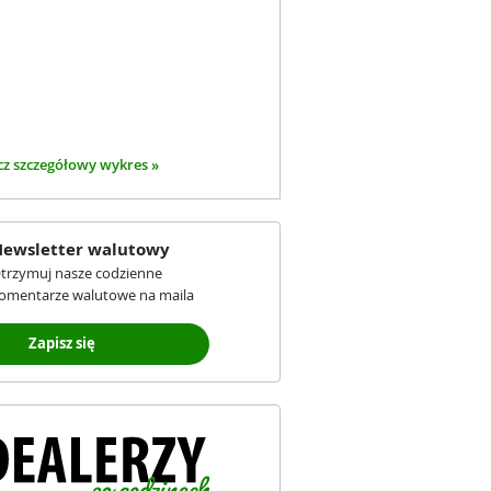
z szczegółowy wykres »
ewsletter walutowy
trzymuj nasze codzienne
omentarze walutowe na maila
Zapisz się