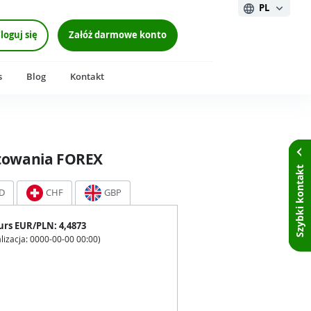
PL
loguj się
Załóż darmowe konto
s
Blog
Kontakt
towania FOREX
Szybki kontakt
D
CHF
GBP
urs
EUR
/PLN:
4,4873
lizacja:
0000-00-00 00:00
)