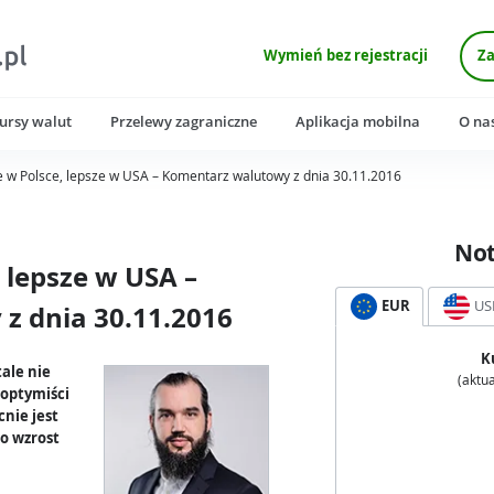
Wymień bez rejestracji
Za
ursy walut
Przelewy zagraniczne
Aplikacja mobilna
O na
e w Polsce, lepsze w USA – Komentarz walutowy z dnia 30.11.2016
No
 lepsze w USA –
EUR
US
z dnia 30.11.2016
K
ale nie
(aktua
 optymiści
cnie jest
no wzrost