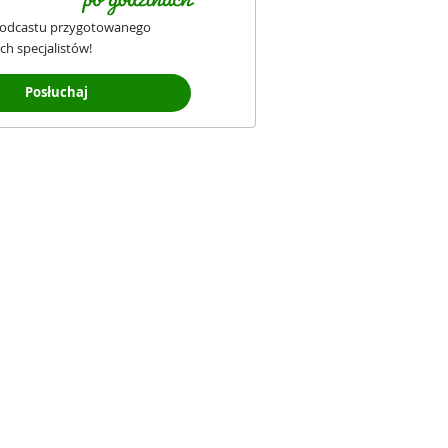
podcastu przygotowanego
ch specjalistów!
Posłuchaj