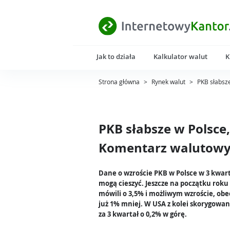
Jak to działa
Kalkulator walut
K
Strona główna
>
Rynek walut
>
PKB słabsz
PKB słabsze w Polsce,
Komentarz walutowy 
Dane o wzroście PKB w Polsce w 3 kwart
mogą cieszyć. Jeszcze na początku roku
mówili o 3,5% i możliwym wzroście, obe
już 1% mniej. W USA z kolei skorygowa
za 3 kwartał o 0,2% w górę.