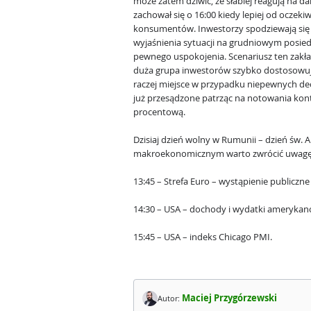
może zatem dziwić, że słabiej reagują na
zachował się o 16:00 kiedy lepiej od oczek
konsumentów. Inwestorzy spodziewają się
wyjaśnienia sytuacji na grudniowym posie
pewnego uspokojenia. Scenariusz ten zakłada
duża grupa inwestorów szybko dostosowują
raczej miejsce w przypadku niepewnych dec
już przesądzone patrząc na notowania ko
procentową.
Dzisiaj dzień wolny w Rumunii – dzień św. 
makroekonomicznym warto zwrócić uwagę
13:45 – Strefa Euro – wystąpienie publiczn
14:30 – USA – dochody i wydatki amerykan
15:45 – USA – indeks Chicago PMI.
Maciej Przygórzewski
Autor: