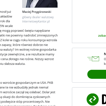
osił już
Maciej Przygórzewski
 nakładów
główny dealer walutowy
rok dla
InternetowyKantor.pl
,5% wcale
cję mogą poprawić święta napędzane
atki nie powinny nadrobić zmniejszonych
zobac
. Z kolei w ciągu roku konsumpcja wzrosła
e zapasy, które również dobrze nie
na waluty? Im wolniej rośnie gospodarka
N
estycje zewnętrzne, a w rezultacie mamy
 cena złotego nie rośnie. Niższy wzrost
O
u słabsza waluta.
k
h o wzroście gospodarczym w USA. PKB
Dane te nie wzbudziły jednak niemal
wzroście zaczął się osłabiać. Dolar jest
ją okazji do domknięcia zyskownych
ej podwyżce stóp procentowych. Nie