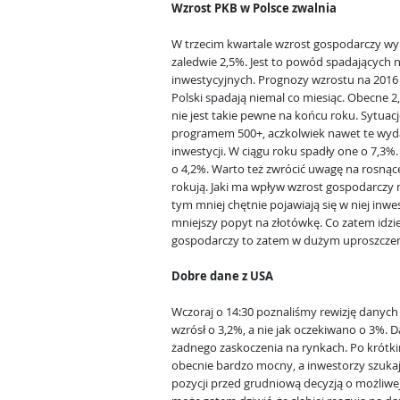
Wzrost PKB w Polsce zwalnia
W trzecim kwartale wzrost gospodarczy wyn
zaledwie 2,5%. Jest to powód spadających
inwestycyjnych. Prognozy wzrostu na 2016 
Polski spadają niemal co miesiąc. Obecne 2
nie jest takie pewne na końcu roku. Sytua
programem 500+, aczkolwiek nawet te wyd
inwestycji. W ciągu roku spadły one o 7,3%
o 4,2%. Warto też zwrócić uwagę na rosnąc
rokują. Jaki ma wpływ wzrost gospodarczy 
tym mniej chętnie pojawiają się w niej inw
mniejszy popyt na złotówkę. Co zatem idzie
gospodarczy to zatem w dużym uproszczeni
Dobre dane z USA
Wczoraj o 14:30 poznaliśmy rewizję danyc
wzrósł o 3,2%, a nie jak oczekiwano o 3%. 
żadnego zaskoczenia na rynkach. Po krótkim 
obecnie bardzo mocny, a inwestorzy szuka
pozycji przed grudniową decyzją o możliw