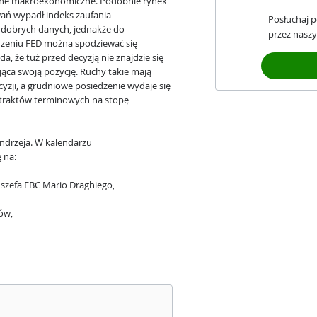
 dane makroekonomiczne. Podobnie rynek
iwań wypadł indeks zaufania
Posłuchaj 
 dobrych danych, jednakże do
przez naszy
dzeniu FED można spodziewać się
, że tuż przed decyzją nie znajdzie się
ca swoją pozycję. Ruchy takie mają
yzji, a grudniowe posiedzenie wydaje się
ntraktów terminowych na stopę
Andrzeja. W kalendarzu
 na:
e szefa EBC Mario Draghiego,
ów,