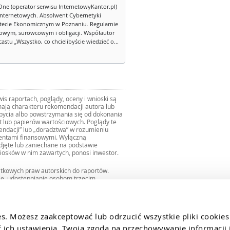
One (operator serwisu InternetowyKantor.pl)
internetowych. Absolwent Cybernetyki
tecie Ekonomicznym w Poznaniu. Regularnie
owym, surowcowym i obligacji. Współautor
stu „Wszystko, co chcielibyście wiedzieć o...
s raportach, poglądy, oceny i wnioski są
ają charakteru rekomendacji autora lub
zbycia albo powstrzymania się od dokonania
ut lub papierów wartościowych. Poglądy te
mendacji” lub „doradztwa” w rozumieniu
mentami finansowymi. Wyłączną
djęte lub zaniechane na podstawie
iosków w nim zawartych, ponosi inwestor.
ątkowych praw autorskich do raportów.
ie, udostępnianie osobom trzecim
we fragmentach bez zgody autorów serwisu.
uro@internetowykantor.pl
.
es. Możesz zaakceptować lub odrzucić wszystkie pliki cookies
ich ustawienia. Twoja zgoda na przechowywanie informacji i