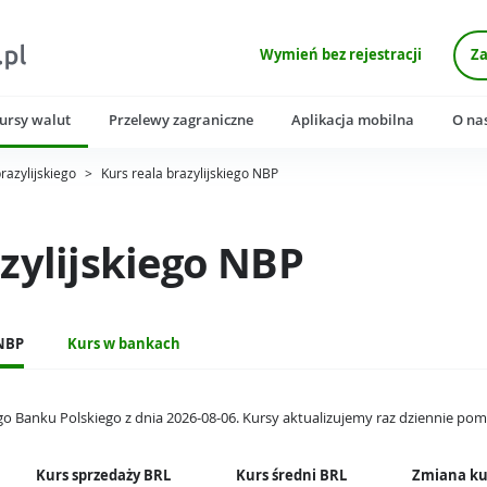
Wymień bez rejestracji
Za
ursy walut
Przelewy zagraniczne
Aplikacja mobilna
O na
brazylijskiego
>
Kurs reala brazylijskiego NBP
azylijskiego NBP
NBP
Kurs w bankach
go Banku Polskiego z dnia
2026-08-06
. Kursy aktualizujemy raz dziennie pom
Kurs sprzedaży BRL
Kurs średni BRL
Zmiana ku