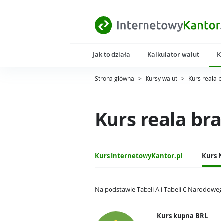
Jak to działa
Kalkulator walut
K
Strona główna
>
Kursy walut
>
Kurs reala 
Kurs reala br
Kurs InternetowyKantor.pl
Kurs 
Na podstawie Tabeli A i Tabeli C Narodowe
Kurs kupna BRL