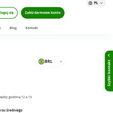
PL
loguj się
Załóż darmowe konto
s
Blog
Kontakt
BRL
Szybki kontakt
iędzy godziną 12 a 13.
rsu średniego