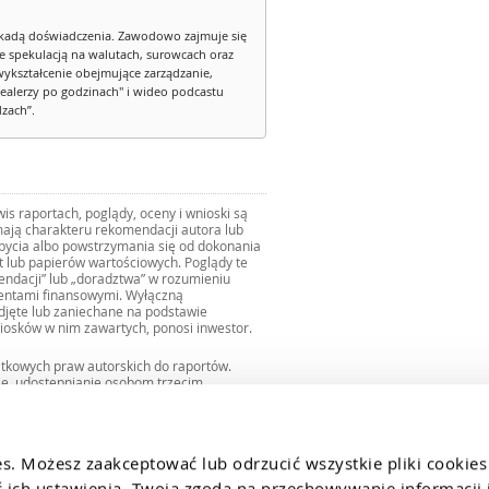
kadą doświadczenia. Zawodowo zajmuje się
ie spekulacją na walutach, surowcach oraz
wykształcenie obejmujące zarządzanie,
ealerzy po godzinach" i wideo podcastu
dzach”.
s raportach, poglądy, oceny i wnioski są
ają charakteru rekomendacji autora lub
zbycia albo powstrzymania się od dokonania
ut lub papierów wartościowych. Poglądy te
mendacji” lub „doradztwa” w rozumieniu
mentami finansowymi. Wyłączną
djęte lub zaniechane na podstawie
iosków w nim zawartych, ponosi inwestor.
ątkowych praw autorskich do raportów.
ie, udostępnianie osobom trzecim
we fragmentach bez zgody autorów serwisu.
uro@internetowykantor.pl
.
es. Możesz zaakceptować lub odrzucić wszystkie pliki cookies
ich ustawienia. Twoja zgoda na przechowywanie informacji i