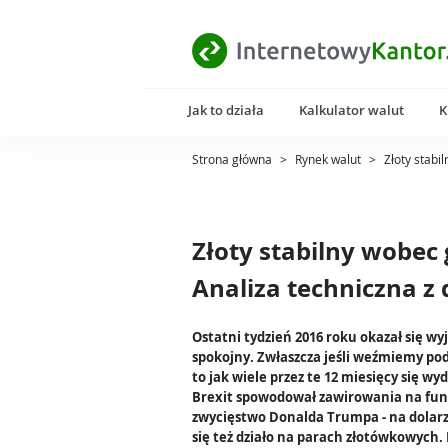
Jak to działa
Kalkulator walut
K
Strona główna
>
Rynek walut
>
Złoty stabi
Złoty stabilny wobec
Analiza techniczna z 
Ostatni tydzień 2016 roku okazał się w
spokojny. Zwłaszcza jeśli weźmiemy po
to jak wiele przez te 12 miesięcy się wyd
Brexit spowodował zawirowania na fun
zwycięstwo Donalda Trumpa - na dolar
się też działo na parach złotówkowych.