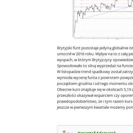
Brytyjski funt pozostaje jedyną globalnie is
umocnił w 2016 roku. Wpływ na to z całą 
wyspach, w którym Brytyjczycy opowiedzieli
Spowodowało to silną wyprzedaż na funcie,
W listopadzie trend spadkowy został zatrzy
wyniosła wycenę funta z powrotem powyżej p
początkiem grudnia i od tego momentu 
Obecnie kurs znajduje się w okolicach 5,19 z
przeszłości okazywał wsparciem czy oporem,
prawdopodobieństwo, że i tym razem kurs
jeszcze w pierwszym kwartale możemy pon