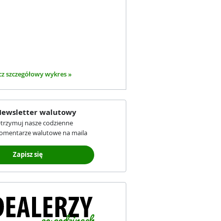
z szczegółowy wykres »
ewsletter walutowy
trzymuj nasze codzienne
omentarze walutowe na maila
Zapisz się