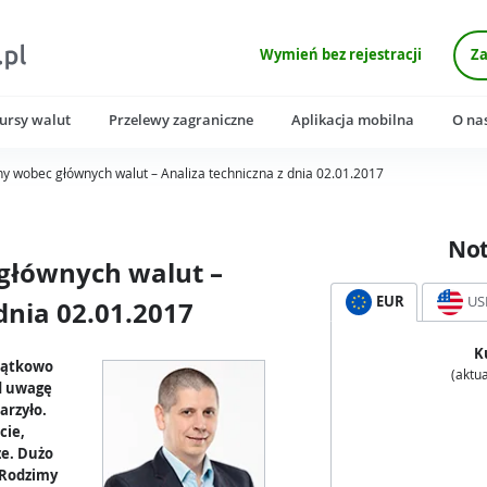
Wymień bez rejestracji
Za
ursy walut
Przelewy zagraniczne
Aplikacja mobilna
O na
lny wobec głównych walut – Analiza techniczna z dnia 02.01.2017
No
 głównych walut –
EUR
US
dnia 02.01.2017
K
yjątkowo
(aktua
d uwagę
arzyło.
cie,
ze. Dużo
 Rodzimy