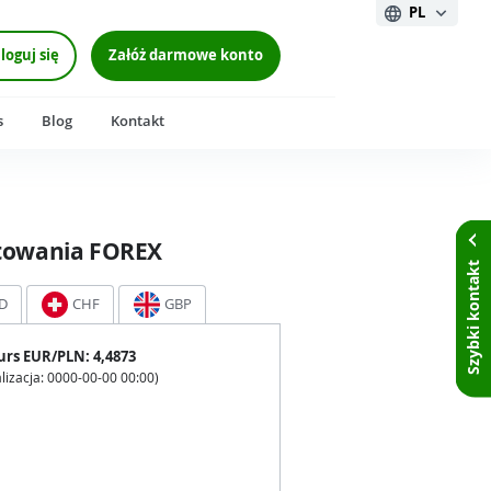
PL
loguj się
Załóż darmowe konto
s
Blog
Kontakt
towania FOREX
Szybki kontakt
D
CHF
GBP
urs
EUR
/PLN:
4,4873
lizacja:
0000-00-00 00:00
)