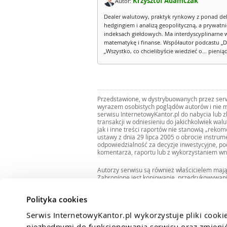
Krzysztof Adamczak
Autor:
Dealer walutowy, praktyk rynkowy z ponad de
hedgingiem i analizą geopolityczną, a prywatn
indeksach giełdowych. Ma interdyscyplinarne 
matematykę i finanse. Współautor podcastu „D
„Wszystko, co chcielibyście wiedzieć o... pienią
Przedstawione, w dystrybuowanych przez serwi
wyrazem osobistych poglądów autorów i nie m
serwisu InternetowyKantor.pl do nabycia lub 
transakcji w odniesieniu do jakichkolwiek wal
jak i inne treści raportów nie stanowią „reko
ustawy z dnia 29 lipca 2005 o obrocie instru
odpowiedzialność za decyzje inwestycyjne, po
komentarza, raportu lub z wykorzystaniem wn
Autorzy serwisu są również właścicielem maj
Zabronione jest kopiowanie, przedrukowywan
i rozpowszechnianie raportów w całości lub 
Zgodę taką można uzyskać pisząc na adres
bi
Polityka cookies
Serwis InternetowyKantor.pl wykorzystuje pliki cooki
niezbędnymi do funkcjonowania serwisu oraz zmienić 