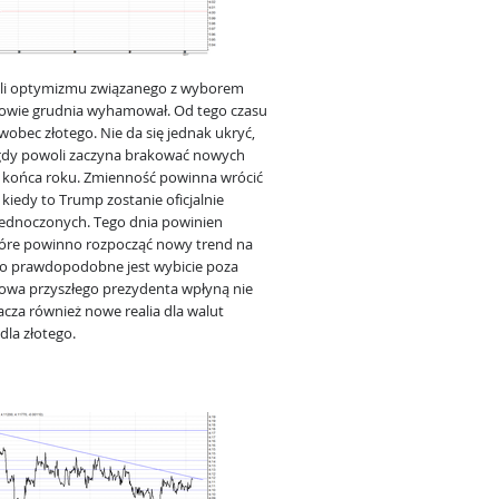
 fali optymizmu związanego z wyborem
owie grudnia wyhamował. Od tego czasu
obec złotego. Nie da się jednak ukryć,
, gdy powoli zaczyna brakować nowych
z końca roku. Zmienność powinna wrócić
 kiedy to Trump zostanie oficjalnie
jednoczonych. Tego dnia powinien
tóre powinno rozpocząć nowy trend na
o prawdopodobne jest wybicie poza
 słowa przyszłego prezydenta wpłyną nie
cza również nowe realia dla walut
la złotego.