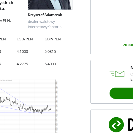
ystkich
ta.
Krzysztof Adamczak
w PLN.
dealer walutowy
InternetowyKantor.pl
PLN
USD/PLN
GBP/PLN
zobac
0
4,1000
5,0815
5
4,2775
5,4000
N
O
k