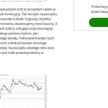
Posłuchaj 
ijał poziom 4,50 zł. Za każdym razem w
przez naszy
puls korekcyjny. Tak też było na początku
otaniało o około 10 groszy. Korekta
go momentu obserwujemy trend boczny. Z
ch 4,40 zł, z drugiej coraz mocniejszy
rakuje zarówno bykom, jak i
iego kanału. Pokonanie którejś z tych
end, a bliskość bardzo istotnego
podaż. Na początku zeszłego roku euro
ziom jest mało prawdopodobny w