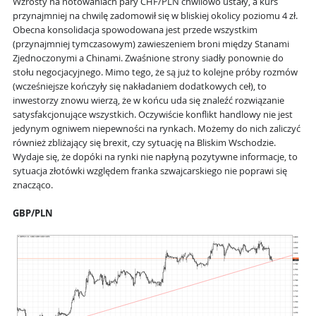
Wzrosty na notowaniach pary CHF/PLN chwilowo ustały, a kurs
przynajmniej na chwilę zadomowił się w bliskiej okolicy poziomu 4 zł.
Obecna konsolidacja spowodowana jest przede wszystkim
(przynajmniej tymczasowym) zawieszeniem broni między Stanami
Zjednoczonymi a Chinami. Zwaśnione strony siadły ponownie do
stołu negocjacyjnego. Mimo tego, że są już to kolejne próby rozmów
(wcześniejsze kończyły się nakładaniem dodatkowych ceł), to
inwestorzy znowu wierzą, że w końcu uda się znaleźć rozwiązanie
satysfakcjonujące wszystkich. Oczywiście konflikt handlowy nie jest
jedynym ogniwem niepewności na rynkach. Możemy do nich zaliczyć
również zbliżający się brexit, czy sytuację na Bliskim Wschodzie.
Wydaje się, że dopóki na rynki nie napłyną pozytywne informacje, to
sytuacja złotówki względem franka szwajcarskiego nie poprawi się
znacząco.
GBP/PLN