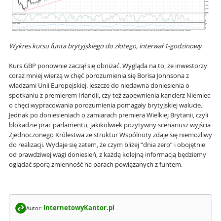
Wykres kursu funta brytyjskiego do złotego, interwał 1-godzinowy
Kurs GBP ponownie zaczął się obniżać. Wygląda na to, że inwestorzy
coraz mniej wierzą w chęć porozumienia się Borisa Johnsona z
władzami Unii Europejskiej. Jeszcze do niedawna doniesienia o
spotkaniu z premierem Irlandii, czy też zapewnienia kanclerz Niemiec
o chęci wypracowania porozumienia pomagały brytyjskiej walucie.
Jednak po doniesieniach o zamiarach premiera Wielkiej Brytanii, czyli
blokadzie prac parlamentu, jakikolwiek pozytywny scenariusz wyjścia
Zjednoczonego Królestwa ze struktur Wspólnoty zdaje się niemożliwy
do realizacji. Wydaje się zatem, że czym bliżej “dnia zero” i obojętnie
od prawdziwej wagi doniesień, z każdą kolejną informacją będziemy
oglądać sporą zmienność na parach powiązanych z funtem.
InternetowyKantor.pl
Autor: