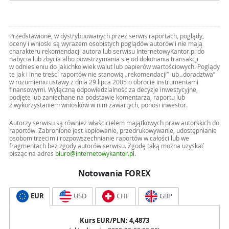
Przedstawione, w dystrybuowanych przez serwis raportach, poglądy,
oceny i wnioski są wyrazem osobistych poglądów autorów i nie mają
charakteru rekomendacji autora lub serwisu InternetowyKantor.pl do
nabycia lub zbycia albo powstrzymania się od dokonania transakcji
w odniesieniu do jakichkolwiek walut lub papierów wartościowych. Poglądy
te jak i inne treści raportów nie stanowią „rekomendacji” lub „doradztwa”
w rozumieniu ustawy z dnia 29 lipca 2005 o obrocie instrumentami
finansowymi. Wyłączną odpowiedzialność za decyzje inwestycyjne,
podjęte lub zaniechane na podstawie komentarza, raportu lub
z wykorzystaniem wniosków w nim zawartych, ponosi inwestor.
Autorzy serwisu są również właścicielem majątkowych praw autorskich do
raportów. Zabronione jest kopiowanie, przedrukowywanie, udostępnianie
osobom trzecim i rozpowszechnianie raportów w całości lub we
fragmentach bez zgody autorów serwisu. Zgodę taką można uzyskać
pisząc na adres
biuro@internetowykantor.pl
.
Notowania FOREX
EUR
USD
CHF
GBP
Kurs
EUR
/PLN:
4,4873