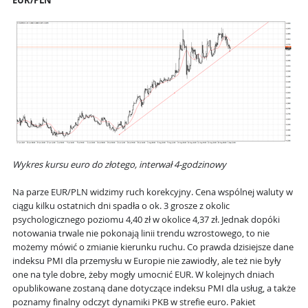
EUR/PLN
Wykres kursu euro do złotego, interwał 4-godzinowy
Na parze EUR/PLN widzimy ruch korekcyjny. Cena wspólnej waluty w
ciągu kilku ostatnich dni spadła o ok. 3 grosze z okolic
psychologicznego poziomu 4,40 zł w okolice 4,37 zł. Jednak dopóki
notowania trwale nie pokonają linii trendu wzrostowego, to nie
możemy mówić o zmianie kierunku ruchu. Co prawda dzisiejsze dane
indeksu PMI dla przemysłu w Europie nie zawiodły, ale też nie były
one na tyle dobre, żeby mogły umocnić EUR. W kolejnych dniach
opublikowane zostaną dane dotyczące indeksu PMI dla usług, a także
poznamy finalny odczyt dynamiki PKB w strefie euro. Pakiet