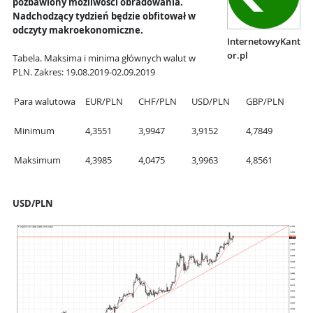
pozbawiony możliwości obradowania.
Nadchodzący tydzień będzie obfitował w
odczyty makroekonomiczne.
InternetowyKant
or.pl
Tabela. Maksima i minima głównych walut w
PLN. Zakres: 19.08.2019-02.09.2019
Para walutowa
EUR/PLN
CHF/PLN
USD/PLN
GBP/PLN
Minimum
4,3551
3,9947
3,9152
4,7849
Maksimum
4,3985
4,0475
3,9963
4,8561
USD/PLN